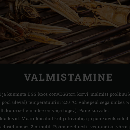
VALMISTAMINE
d
ja kuumuta EGG koos
convEGGtori korvi
,
malmist poolkuu k
 pool üleval) temperatuurini 220 °C. Vahepeal sega umbes ½ 
ult, kuna selle maitse on väga tugev). Pane kõrvale.
a kivid. Määri lõigatud külg oliiviõliga ja pane avokaadod re
adosid umbes 2 minutit. Pööra neid restil veerandiku võrra ja