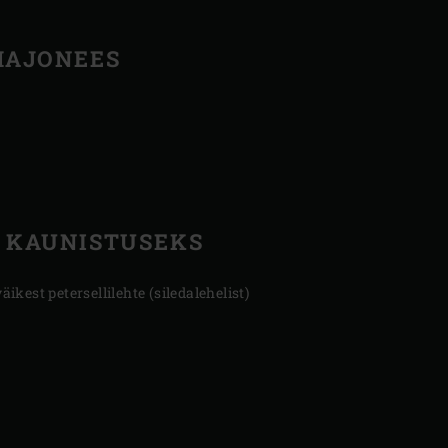
MAJONEES
KAUNISTUSEKS
väikest petersellilehte (siledalehelist)