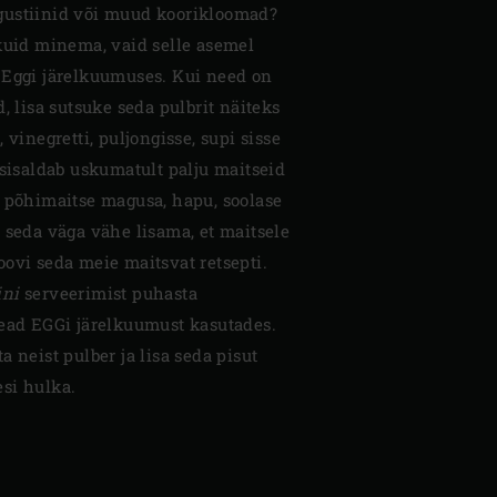
gustiinid või muud koorikloomad?
ikuid minema, vaid selle asemel
 Eggi järelkuumuses. Kui need on
, lisa sutsuke seda pulbrit näiteks
 vinegretti, puljongisse, supi sisse
 sisaldab uskumatult palju maitseid
s põhimaitse magusa, hapu, soolase
 seda väga vähe lisama, et maitsele
ovi seda meie maitsvat retsepti.
ini
serveerimist puhasta
pead EGGi järelkuumust kasutades.
a neist pulber ja lisa seda pisut
si hulka.