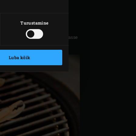
ustiinid kaetult külmkappi.
Lase langustiinipeadel sel moel
Turustamine
ane pulber õhukindlalt suletavasse
ud kasutada.
Luba kõik