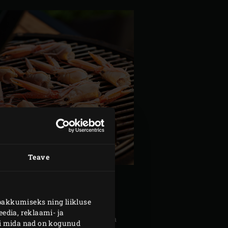
Teave
pakkumiseks ning liikluse
edia, reklaami- ja
uurini 110 °C. Vahepeal murra
või mida nad on kogunud