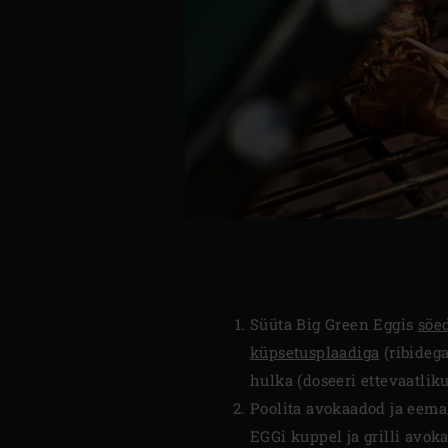
Süüta Big Green Eggis
söe
küpsetusplaadiga
(ribidega
hulka (doseeri ettevaatlik
Poolita avokaadod ja eemald
EGGi kuppel ja grilli avoka