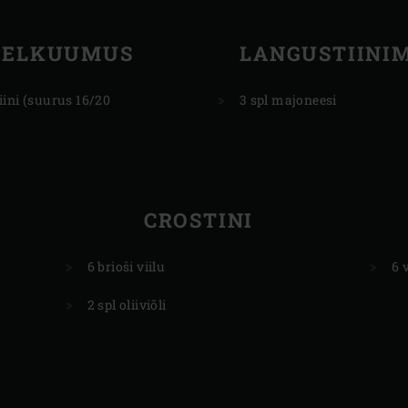
RELKUUMUS
LANGUSTIINI
iini (suurus 16/20
3 spl majoneesi
CROSTINI
6 brioši viilu
6 
2 spl oliiviõli