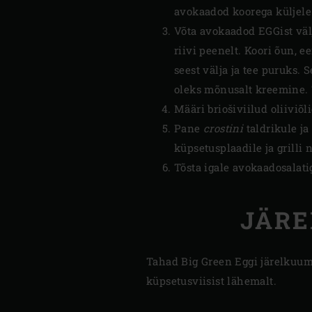
avokaadod koorega küljele j
Võta avokaadod EGGist välj
riivi peenelt. Koori õun, 
seest välja ja tee puruks. 
oleks mõnusalt kreemine. 
Määri briošiviilud oliiviõl
Pane
crostini
taldrikule ja
küpsetusplaadile ja grilli 
Tõsta igale avokaadosalatig
JÄR
Tahad Big Green Eggi järelkuum
küpsetusviisist lähemalt.