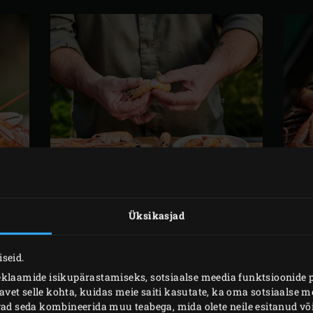
Üksikasjad
ETTEVALMISTUS
seid.
eklaamide isikupärastamiseks, sotsiaalse meedia funktsioonide 
et selle kohta, kuidas meie saiti kasutate, ka oma sotsiaalse me
stevabast terasest resti
ning kuumuta Big Green Egg temperat
ivad seda kombineerida muu teabega, mida olete neile esitanud 