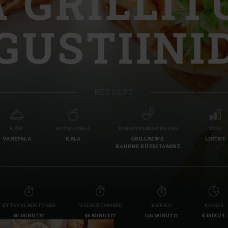
A GRILLIT
Slovenia | Slovenija
GUSTIINI
Spain | España
Sweden | Sverige
Switzerland (French) 
RETSEPT
Switzerland | Schwei
Turkey | Türkiye
KÄIK
KATEGOORIA
TOIDUVALMISTUSVIIS
TASE
VAHEPALA
KALA
GRILLIMINE,
LIHTNE
KAUDNE KÜPSETAMINE
ETTEVALMISTUSED
VALMISTAMINE
KOKKU
KOGUS
80 MINUTIT
45 MINUTIT
125 MINUTIT
6 ISIKUT