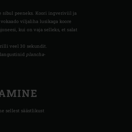
 sibul peeneks. Koori ingveriviil ja
avokaado viljaliha lusikaga koore
oneesi, kui on vaja selleks, et salat
rilli veel 30 sekundit.
 langustinid
plancha
-
AMINE
 sellest säästlikust