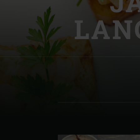
J
Denmark | Danmark
LAN
Estonia | Eesti
Finland | Suomi
France | France
Germany | Deutschland
Greece | Ελλάδα
Hungary | Magyarország