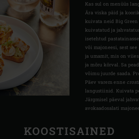
Kas sul on menüüs lan
Ära viska päid ja koor
kuivata neid Big Green
kuivatatud ja jahvatatud
isetehtud pastatainasse,
või majoneesi, sest see
ja umamit, mis on viie
ja mõru kõrval. Sa pead
võimu juurde saada. Pro
Päev varem enne
crost
langustiinid. Kuivata 
Järgmisel päeval jahvat
avokaadosalati majonee
KOOSTISAINED