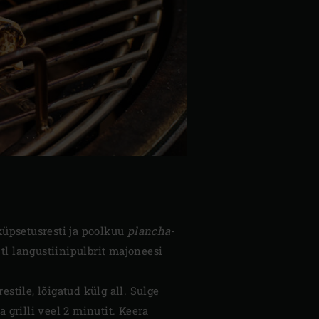
üpsetusresti
ja
poolkuu
plancha
-
tl langustiinipulbrit majoneesi
stile, lõigatud külg all. Sulge
 grilli veel 2 minutit. Keera