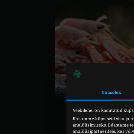
Nõusolek
Veebilehel on kasutatud küpsi
Kasutame küpsiseid sisu ja r
analüüsimiseks. Edastame teav
Kasuta
convEGGtorit
ja
roo
analüüsipartneritele, kes võ