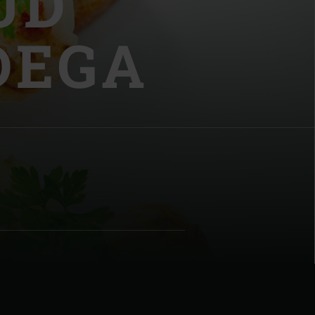
UD
DEGA
| Schweiz (Français)
z