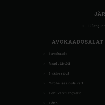
JÄ
12 langust
AVOKAADOSALAT
1 avokaado
½ spl oliiviõli
1 väike sibul
½ rohelise sibula vart
1 õhuke viil ingverit
1 õun