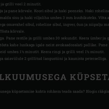
a grilli veel 2 minutit.
a ja pane kõrvale. Koori sibul ja haki peeneks. Haki roheline
eemalda sisu ja haki viljaliha umbes 3 mm kuubikuteks. Võta 
Sega omavahel sibul, roheline sibul, ingver, õun ja niipalju maj
Tõsta kõrvale.
iga. Pane restile ja grilli umbes 30 sekundit. Keera ümber ja g
 tõsta kahe lusikaga igale neist avokaadosalati pallike. Pane
neid umbes 1½ minutit. Keera ringi ja grilli veel 1½ minutit.
a saiaviilule 2 grillitud langustiini ja kaunista peterselliga.
ELKUUMUSEGA KÜPSET
usega küpsetamise kohta rohkem teada saada? Blogis räägime