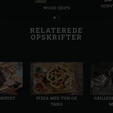
dias
dias
CONV
WOOD CHIPS
RELATEREDE
OPSKRIFTER
Forrige
Følg
dias
dias
SBRYST
PIZZA MED TUN OG
GRILLED
TANG
M