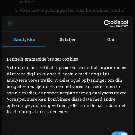
4 timer.
Åben luft-reguleringen helt den keramiske bund af
dit Big Green Egg. Tænd grillkullene i dit Big Green
Egg med 3 optændingsblokke og lad låget stå åbent
i ca 12 minutter.
Samtykke
Detaljer
Om
Opblød i mellemtiden en håndfuld
æbleflis
i vand.
Tag laksen ud af køleskabet og skyld saltet og
Denne hjemmeside bruger cookies
sukkeret af i rindende koldt vand.
Vi bruger cookies til at tilpasse vores indhold og annoncer,
Dup laksen tør med køkkenrulle og hvis det er en
til at vise dig funktioner til sociale medier og til at
hel filet – skær den i ens stykker.
analysere vores trafik. Vi deler også oplysninger om din
Drys det opblødte flis i de glødende kul. Placer
brug af vores hjemmeside med vores partnere inden for
sociale medier, annonceringspartnere og analysepartnere.
convEGGtor
og læg grillristen i grillen. Placer
Vores partnere kan kombinere disse data med andre
laksefileterne på risten og luk låget.
oplysninger, du har givet dem, eller som de har indsamlet
Luk luft-reguleringen i bunden til, så den står ca en
fra din brug af deres tjenester.
halv centimeter åben og åben metal toppen ca 1
mm, så grillen når en temperatur på ca 90 grader.
Samtykkevalg