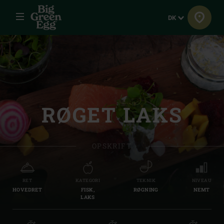
Menu
Sprog
DK
RØGET LAKS
OPSKRIFT
RET
KATEGORI
TEKNIK
NIVEAU
HOVEDRET
FISK,
RØGNING
NEMT
LAKS