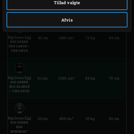
Tillad valgte
RISTDIAMETER
AREAL
VÆGT
HØJDE
Afvis
45 cm
1688 cm²
73 kg
84 cm
BIG GREEN
EGG LARGE –
THE ONYX
61 cm
2919 cm²
99 kg
78 cm
BIG GREEN
EGG XLARGE
– THE ONYX
33 cm
855 cm²
35 kg
50 cm
BIG GREEN
EGG
MINIMAX™