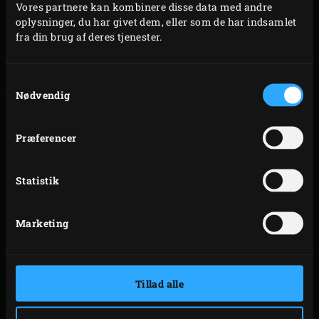
Vores partnere kan kombinere disse data med andre
oplysninger, du har givet dem, eller som de har indsamlet
BIG GREEN EGG 2XL
fra din brug af deres tjenester.
Den perfekte EGG til store
begivenheder
Samtykkevalg
Nødvendig
SAMMENLIGN DE
Præferencer
FORSKELLIGE
MODELLER
Statistik
Har du brug for en Bigg Green Egg Large eller passer Big
Marketing
Green Egg Medium bedre til dig? Sammenlign vores
modeller ved ét øjekast med særligt fokus på diameter,
tilberedningsareal, vægt og højde.
Tillad alle