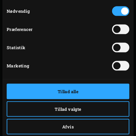
Samtykkevalg
Nødvendig
Præferencer
E-MAILADRESSE
*
Statistik
TELEFONNUMMER
Marketing
EMNE
*
Tillad alle
ANMODNING OM KONTAKT
*
Tillad valgte
Afvis