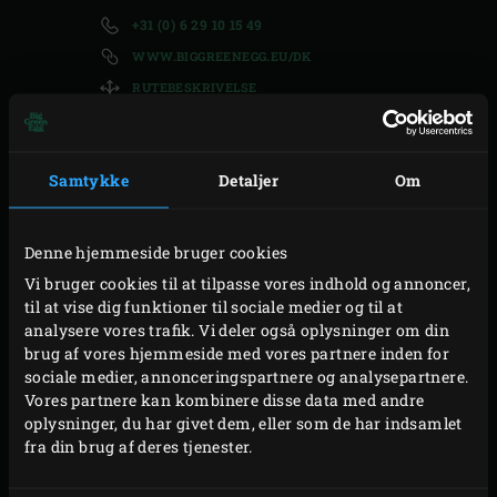
+31 (0) 6 29 10 15 49
WWW.BIGGREENEGG.EU/DK
RUTEBESKRIVELSE
Samtykke
Detaljer
Om
KONTAKT OS
Denne hjemmeside bruger cookies
KONTAKT OS
FORNAVN
*
Vi bruger cookies til at tilpasse vores indhold og annoncer,
til at vise dig funktioner til sociale medier og til at
analysere vores trafik. Vi deler også oplysninger om din
brug af vores hjemmeside med vores partnere inden for
EFTERNAVN
*
sociale medier, annonceringspartnere og analysepartnere.
Vores partnere kan kombinere disse data med andre
oplysninger, du har givet dem, eller som de har indsamlet
VIRKSOMHED
fra din brug af deres tjenester.
LAND
*