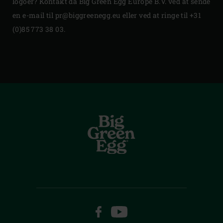
logoer? Kontakt da Big Green Egg Europe B.V. ved at sende
en e-mail til pr@biggreenegg.eu eller ved at ringe til
+31
(0)85 773 38 03
.
FACEBOOK
YOUTUBE