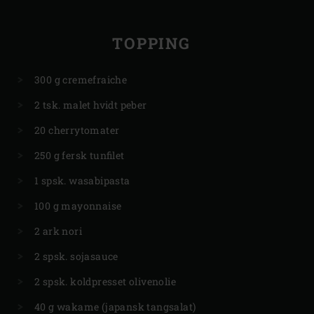
TOPPING
300 g cremefraiche
2 tsk. malet hvidt peber
20 cherrytomater
250 g fersk tunfilet
1 spsk. wasabipasta
100 g mayonnaise
2 ark nori
2 spsk. sojasauce
2 spsk. koldpresset olivenolie
40 g wakame (japansk tangsalat)