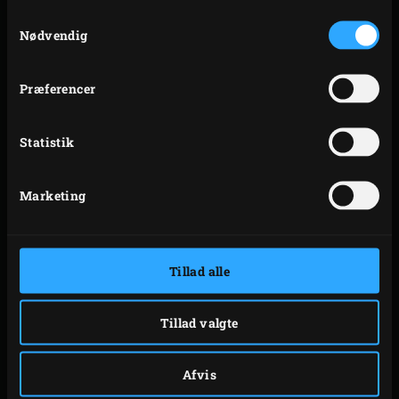
Samtykkevalg
tilberedningen.
Nødvendig
TILBEREDNING
Præferencer
Tænd
trækullet
i Big Green Egg, og opvarm den,
Statistik
med
convEGGtor
, risten og
Baking Stone
, til 275-300
°C. Del dejen i 2 lige store dele, og form 2 kugler. Strø
Marketing
mel på Pizza Dough Rolling Mat og rul én af
dejkuglerne ud tyndt på måtten med en dejrulle.
Strø mel på
Aluminium Pizza Peel
og læg
Tillad alle
pizzabunden på den. Smør halvdelen af
cremefraichen på pizzabunden. Sørg for, at en kant
rundt omkring bunden er fri for cremefraiche. Læg
Tillad valgte
ét af noriarkene i blød i vand i 10 sekunder. Tag
noriarket ud, riv det i små stykker, og fordel dem
Afvis
over cremefraichen med halvdelen af de halverede