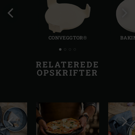
Forrige
Følg
dias
dias
CONVEGGTOR®
BAKI
RELATEREDE
OPSKRIFTER