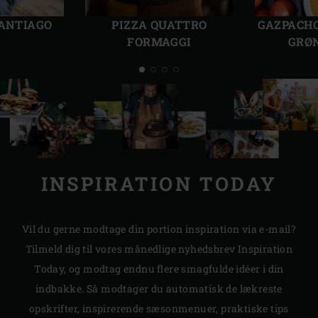
Forrige
Følg
dias
dias
SANTIAGO
PIZZA QUATTRO
GAZPACHO
FORMAGGI
GRØ
INSPIRATION TODAY
Vil du gerne modtage din portion inspiration via e-mail?
Tilmeld dig til vores månedlige nyhedsbrev Inspiration
Today, og modtag endnu flere smagfulde idéer i din
indbakke. Så modtager du automatisk de lækreste
opskrifter, inspirerende sæsonmenuer, praktiske tips