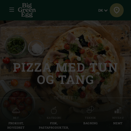
Menu
Sprog
DK
PIZZA MED TUN
OG TANG
OPSKRIFT
RET
KATEGORI
TEKNIK
NIVEAU
FROKOST,
FISK,
BAGNING
NEMT
HOVEDRET
PASTAPRODUKTER,