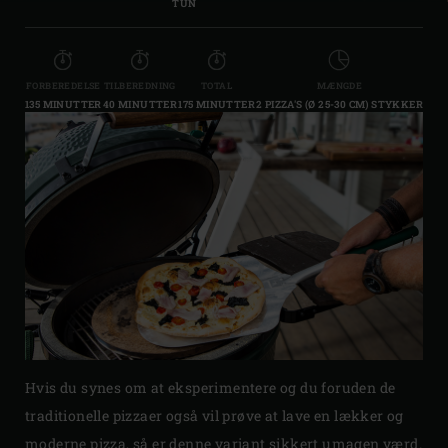
TUN
FORBEREDELSE
TILBEREDNING
TOTAL
MÆNGDE
135 MINUTTER
40 MINUTTER
175 MINUTTER
2 PIZZA'S (Ø 25-30 CM) STYKKER
Hvis du synes om at eksperimentere og du foruden de
traditionelle pizzaer også vil prøve at lave en lækker og
moderne pizza, så er denne variant sikkert umagen værd.