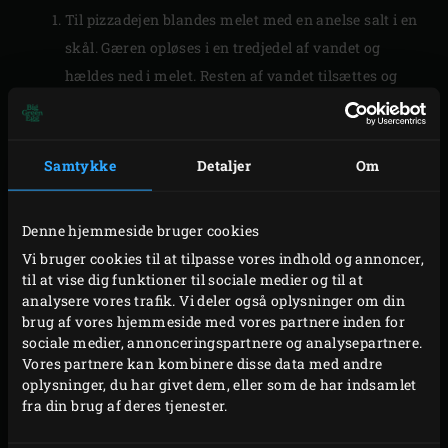
Til pizzadejen blandes melet med en anelse salt i en
skål. Gæren opløses i en tredjedel af vandet og
hældes ned i melet. Resten af vandet tilsættes og
olivenolien og sukkeret iblandes. Dejen æltes nu
godt i mindst 5 minutter. Det nemmeste er at ælte
dejen i en mixer eller køkkenmaskine.
Samtykke
Detaljer
Om
Dejen lægges på køkkenbordspladen og æltes godt
med hånden i endnu 1 minut. Smør en skål, form
Denne hjemmeside bruger cookies
dejen til en dejlig kugle, og læg den i skålen. Skålen
Vi bruger cookies til at tilpasse vores indhold og annoncer,
dækkes til med et rent, fugtigt viskestykke og dejen
til at vise dig funktioner til sociale medier og til at
stilles til hævning i 2 timer.
analysere vores trafik. Vi deler også oplysninger om din
brug af vores hjemmeside med vores partnere inden for
Til toppingen blandes det hvide peber og saltet efter
sociale medier, annonceringspartnere og analysepartnere.
smag i cremefraichen. Cherrytomaterne skæres i
Vores partnere kan kombinere disse data med andre
halvdele og tunfileten skæres i tynde skiver.
oplysninger, du har givet dem, eller som de har indsamlet
fra din brug af deres tjenester.
Wasabipastaen blandes i mayonnaisen. Disse
ingredienser opbevares tildækket i køleskabet indtil