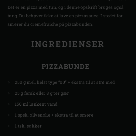
Det er en pizza med tun, og i denne opskrift bruges også
tang. Du behøver ikke at lave en pizzasauce. I stedet for
smører du cremefraiche på pizzabunden.
INGREDIENSER
PIZZABUNDE
250 g mel, helst type “00” + ekstra til at strø med
25 g fersk eller 8 g tør gær
150 ml lunkent vand
1 spsk. olivenolie + ekstra til at smøre
1 tsk. sukker