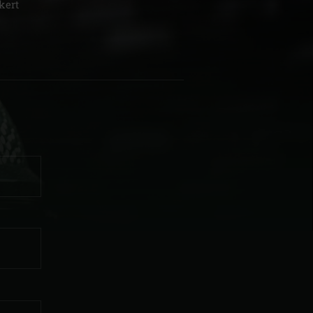
kert
| Schweiz (français)
z