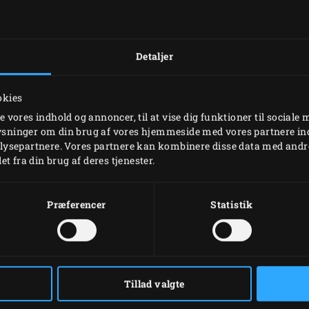
HVORNÅR HAR DU KØBT DIN EGG?
*
Detaljer
MÅNED
ÅR
okies
se vores indhold og annoncer, til at vise dig funktioner til sociale 
plysninger om din brug af vores hjemmeside med vores partnere ind
ysepartnere. Vores partnere kan kombinere disse data med andre
HVOR HAR DU DIN EGG FRA?
*
t fra din brug af deres tjenester.
AUTORISERET
GAVE
Præferencer
Statistik
SALGSSTED
Tillad valgte
VÆR VENLIG AT INDTASTE DIT EGG ID-NUMMER