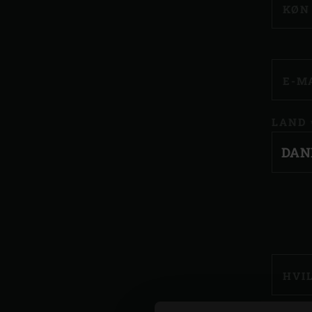
KØ
E-M
LAND
HVI