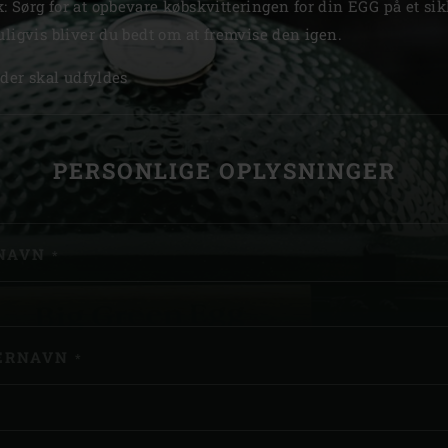
 Sørg for at opbevare købskvitteringen for din EGG på et sik
Slovenia | Slovenija
uligvis bliver du bedt om at fremvise den igen.
Spanien | España
 der skal udfyldes
Sweden | Sverige
LMELDING
Switzerland (fransk) 
PERSONLIGE OPLYSNINGER
Switzerland | Schwei
Turkey | Türkiye
NAVN
*
ERNAVN
*