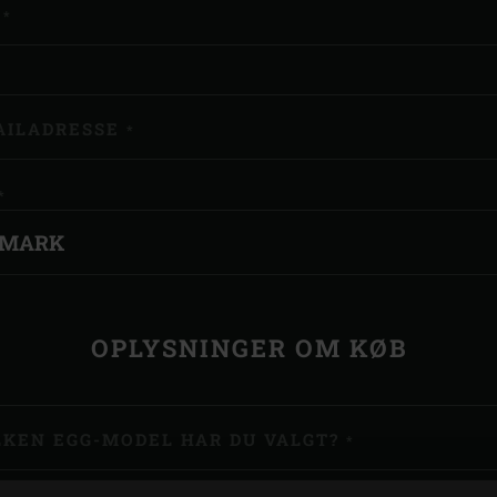
N
*
AILADRESSE
*
*
OPLYSNINGER OM KØB
LKEN EGG-MODEL HAR DU VALGT?
*