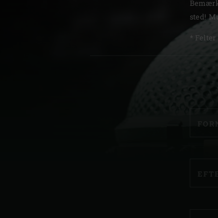
Bemærk:
Denmark | Danmark
sted! M
Estonia | Eesti
* Felter
Finland | Suomi
TI
France | France
Germany | Tyskland
Greece | Ελλάδα
FOR
Hungary | Magyarország
EFT