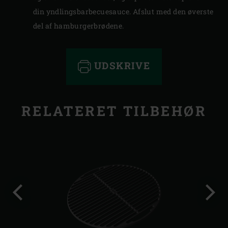
din yndlingsbarbecuesauce. Afslut med den øverste
del af hamburgerbrødene.
UDSKRIVE
RELATERET TILBEHØR
Forrige
Følg
dias
dias