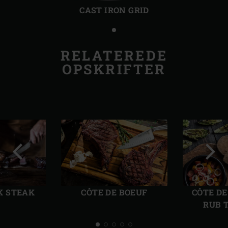
CAST IRON GRID
RELATEREDE
OPSKRIFTER
Forrige
Følg
dias
dias
 STEAK
CÔTE DE BOEUF
CÔTE D
RUB 