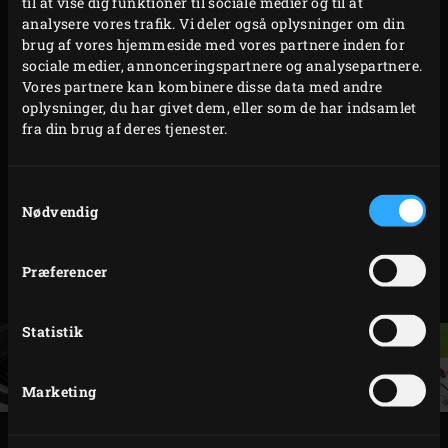
til at vise dig funktioner til sociale medier og til at
ægget, sort peber og havsaltet. Farsblandingen
analysere vores trafik. Vi deler også oplysninger om din
fordeles i fire lige store portioner. Stuff-A-Burger
brug af vores hjemmeside med vores partnere inden for
sociale medier, annonceringspartnere og analysepartnere.
Press smøres med lidt olivenolie.
Vores partnere kan kombinere disse data med andre
Hamburgerpressens bund og sider fyldes med cirka
oplysninger, du har givet dem, eller som de har indsamlet
to tredjedele af en portion farsblanding. Kom en
fra din brug af deres tjenester.
stor spiseskefuld af fyldet på. Form en skive af den
resterende portion farsblanding, som passer i
Samtykkevalg
pressen. Dæk fyldet med det og pres godt sammen
Nødvendig
med hamburgerpressens låg. Lav yderligere tre
hamburgere, og opbevar dem tildækket i
Præferencer
køleskabet.
Statistik
Marketing