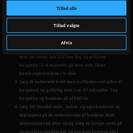
TILBEREDNING
Tillad alle
Tænd trækullet i Big Green Egg, og opvarm den,
med
Cast Iron Grid
, til 220 °C. Skær i mellemtiden
Tillad valgte
tomaten og agurkerne i tynde skiver. Skræl løget,
og skær det i tynde ringe.
Afvis
Pensl hamburgerne med en smule olivenolie. Læg
dem på risten, luk EGG’ens låg, og grillsteg
burgerne i 3-4 minutter på hver side. Skær
hamburgerbrødene i to dele.
Læg de halverede brød med snitfladen ved siden af
burgerne, og grillsteg dem i ca. 30 sekunder. Tag
burgerne og brødene ud af EGG’en.
Læg lidt blandet salat, tomat- og agurkeskiver og
løgringene på de nederste dele af brødene. Kom
mayonnaise på efter smag. Læg en burger oven på
og en skive cheddarost, og top med ketchup eller