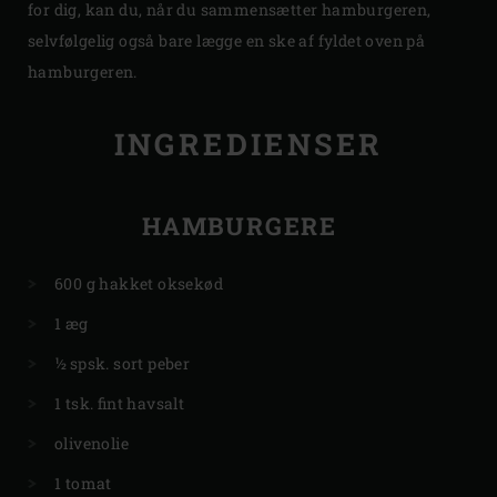
for dig, kan du, når du sammensætter hamburgeren,
selvfølgelig også bare lægge en ske af fyldet oven på
hamburgeren.
INGREDIENSER
HAMBURGERE
600 g hakket oksekød
1 æg
½ spsk. sort peber
1 tsk. fint havsalt
olivenolie
1 tomat