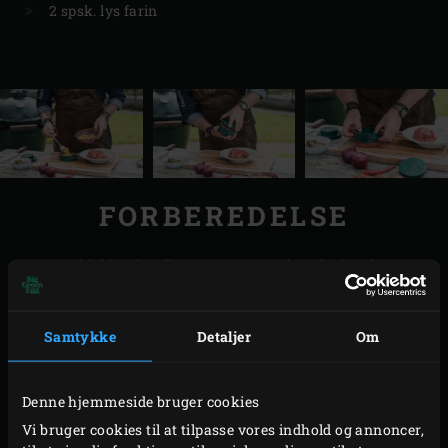
2 spsk. lys farin
FORBEREDELSE
Til fyldet skrælles mangoen, og frugtkødet skæres
fra stenen. Frugtkødet skæres i små tern og den
røde chilipeber skæres i tynde ringe. De opvarmes
Samtykke
Detaljer
Om
sammen med farinen og et skvæt vand i en gryde
på komfuret. Lad det småkoge i ca. 20 minutter.
Denne hjemmeside bruger cookies
Sluk for blussen og lad fyldet køle af.
Vi bruger cookies til at tilpasse vores indhold og annoncer,
Det hakkede oksekød blandes godt sammen med