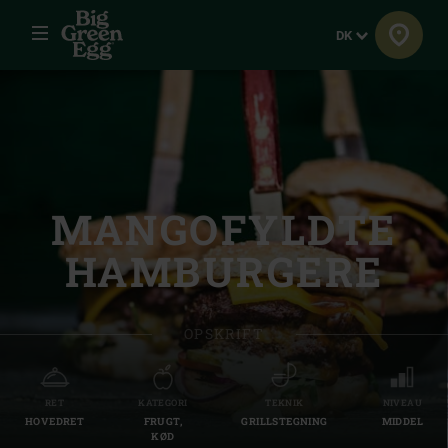
Menu
Sprog
DK
MANGOFYLDTE
HAMBURGERE
OPSKRIFT
RET
KATEGORI
TEKNIK
NIVEAU
HOVEDRET
FRUGT,
GRILLSTEGNING
MIDDEL
KØD