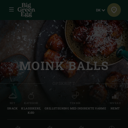
Menu
Sprog
DK
MOINK BALLS
OPSKRIFT
RET
KATEGORI
TEKNIK
NIVEAU
SNACK
KLASSIKERE,
GRILLSTEGNING MED INDIREKTE VARME
NEMT
KØD