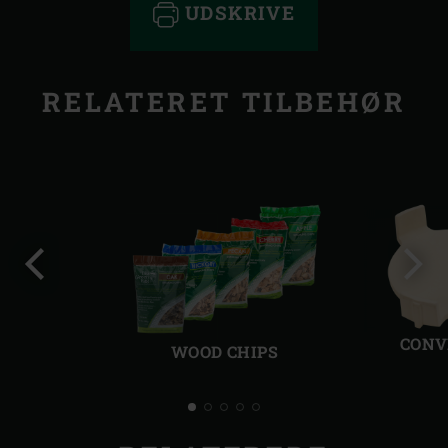
UDSKRIVE
RELATERET TILBEHØR
Forrige
Følg
dias
dias
CONV
WOOD CHIPS