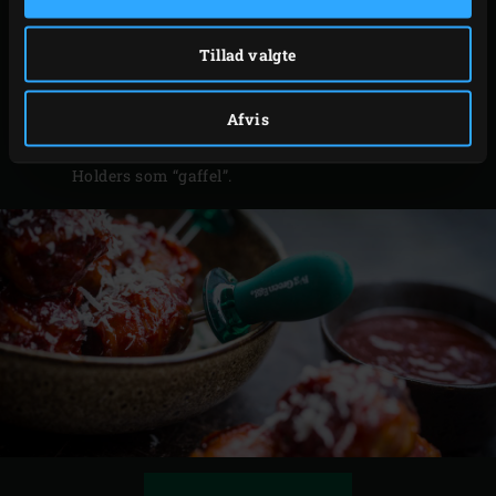
sovsen karamelliserer lidt.
Tag kødbollerne ud af EGG’et. Fjern
Tillad valgte
cocktailpindene, læg kødbollerne på et flot
serveringsfad, og drys med resten af
Afvis
parmesanosten. Serveringsforslag: Brug Corn
Holders som “gaffel”.