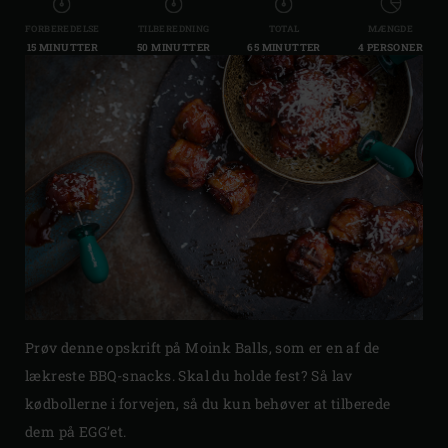
FORBEREDELSE
TILBEREDNING
TOTAL
MÆNGDE
15 MINUTTER
50 MINUTTER
65 MINUTTER
4 PERSONER
Prøv denne opskrift på Moink Balls, som er en af de
lækreste BBQ-snacks. Skal du holde fest? Så lav
kødbollerne i forvejen, så du kun behøver at tilberede
dem på EGG’et.