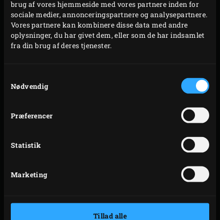
brug af vores hjemmeside med vores partnere inden for
sociale medier, annonceringspartnere og analysepartnere.
Strø nogle håndfulde
Cherry Wood Chips
over de
Vores partnere kan kombinere disse data med andre
oplysninger, du har givet dem, eller som de har indsamlet
glødende trækul. Anbring
convEGGtor’en
i EGG’et,
fra din brug af deres tjenester.
sæt
Disposable Drip Pan
ovenpå, stil
Cast Iron Grid
i
EGG’et. Læg kødbollerne på risten, og luk låget på
Samtykkevalg
EGG’et. Skru temperaturen i EGG’et op til 150 °C igen,
Nødvendig
og lad kødbollerne ryge og stege i ca. 30-35
minutter; vend dem efter ca. 15-20 minutter.
Præferencer
Kødbollerne er færdige, når de har nået en
kernetemperatur på 63-64 °C. Du kan måle
Statistik
kernetemperaturen med et stegetermometer. Tag
kødbollerne ud af EGG’et, og læg dem i Rectangular
Drip Pan. Pensl kødbollerne med din foretrukne
Marketing
foretrukne barbecuesovs.
Sæt Drip Pan på risten, og luk låget på EGG’en.
Varm kødbollerne i yderligere i 3-4 minutter, så
Tillad alle