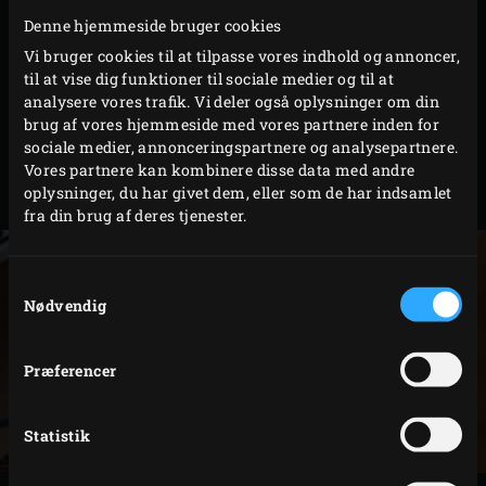
Denne hjemmeside bruger cookies
Er opskriften i °F? Ikke noget problem, denne guide
Vi bruger cookies til at tilpasse vores indhold og annoncer,
omsætter den til °C for dig. Tjek også den praktiske tabel
til at vise dig funktioner til sociale medier og til at
med de ideelle temperaturer på en række basisopskrifter.
analysere vores trafik. Vi deler også oplysninger om din
Hurtigt og nøjagtigt: det lyder som den ideelle
brug af vores hjemmeside med vores partnere inden for
sociale medier, annonceringspartnere og analysepartnere.
arbejdstager!
Vores partnere kan kombinere disse data med andre
oplysninger, du har givet dem, eller som de har indsamlet
Code
119575
fra din brug af deres tjenester.
Samtykkevalg
Nødvendig
Præferencer
Statistik