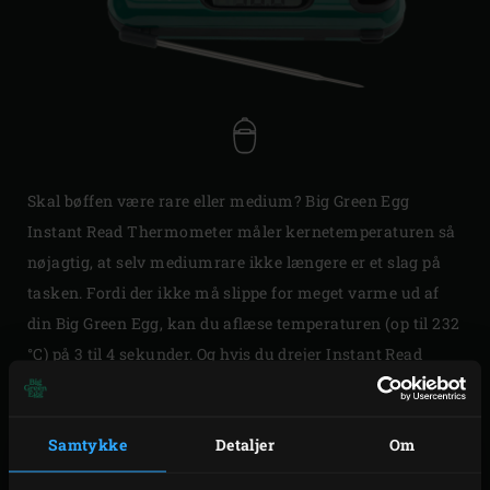
Skal bøffen være rare eller medium? Big Green Egg
Instant Read Thermometer måler kernetemperaturen så
nøjagtig, at selv mediumrare ikke længere er et slag på
tasken. Fordi der ikke må slippe for meget varme ud af
din Big Green Egg, kan du aflæse temperaturen (op til 232
°C) på 3 til 4 sekunder. Og hvis du drejer Instant Read
Thermometer fra Big Green Egg, når du måler
temperaturen, så drejes displayet bare med i samme
Samtykke
Detaljer
Om
retning. Med praktisk opbevaringshylster, som alle vil
have.