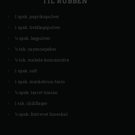
TIL RUBBEN
1 spsk. paprikapulver
1 spsk. hvidløgspulver
½ spsk. løgpulver
½ tsk. cayennepeber
½ tsk. malede kommenfrø
1 spsk. salt
1 spsk. mørkebrun farin
½ spsk. tørret timian
1 tsk. chiliflager
½ spsk. fintrevet limeskal