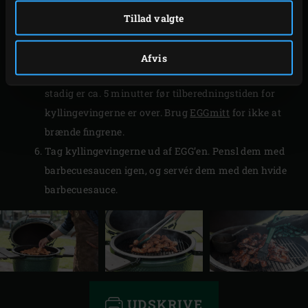
minutter før tilberedningstiden for
Tillad valgte
kyllingevingerne er over, og luk låget. Opvarm til
sukkeret er smeltet, og omrør godt hele tiden. Pensl
Afvis
kyllingevingerne på begge sider med sauce, når der
stadig er ca. 5 minutter før tilberedningstiden for
kyllingevingerne er over. Brug
EGGmitt
for ikke at
brænde fingrene.
Tag kyllingevingerne ud af EGG’en. Pensl dem med
barbecuesaucen igen, og servér dem med den hvide
barbecuesauce.
UDSKRIVE