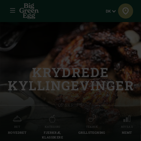
Menu
Sprog
DK
KRYDREDE
KYLLINGEVINGER
OPSKRIFT
RET
KATEGORI
TEKNIK
NIVEAU
HOVEDRET
FJERKRÆ,
GRILLSTEGNING
NEMT
KLASSIKERE