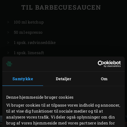
TIL BARBECUESAUCEN
100 ml ketchup
50 ml espresso
1 spsk. rødvinseddike
1 spsk. limesaft
2 spsk. mørkebrun farin
1 spsk. løgpulver
Samtykke
Detaljer
Om
½ tsk. cayennepeber
¼ tsk. salt
Denne hjemmeside bruger cookies
Vi bruger cookies til at tilpasse vores indhold og annoncer,
til at vise dig funktioner til sociale medier og til at
analysere vores trafik. Vi deler også oplysninger om din
brug af vores hjemmeside med vores partnere inden for