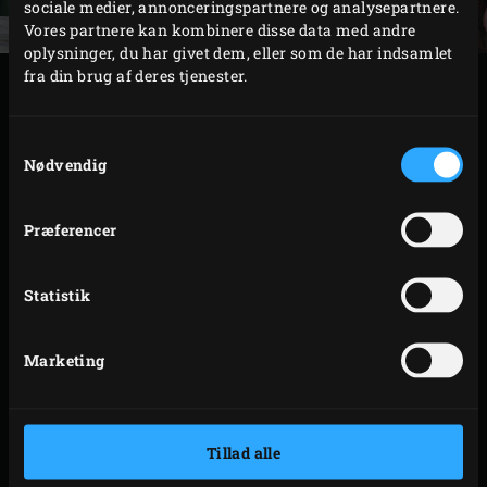
sociale medier, annonceringspartnere og analysepartnere.
Vores partnere kan kombinere disse data med andre
oplysninger, du har givet dem, eller som de har indsamlet
fra din brug af deres tjenester.
TILBEREDNING
Samtykkevalg
Tænd trækullet i Big Green Egg, og opvarm den,
Nødvendig
med
convEGGtor
og risten, til 210 °C. Bland alle
ingredienser til rubben.
Præferencer
Pensl kyllingevingerne på begge sider med
solsikkeolie, og drys rubben på dem.
Statistik
Læg kyllingevingerne på risten, og luk EGG’ens låg.
Grillsteg vingerne i ca. 20 minutter.
Marketing
Vend kyllingevingerne, luk låget, og grillsteg dem i
endnu 20-25 minutter. Bland i mellemtiden
ingredienserne til barbecuesaucen i
Cast Iron Sauce
Pot
.
Tillad alle
Sæt gryden på risten, når der stadig er ca. 10