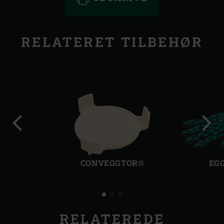
RELATERET TILBEHØR
Forrige
Følg
dias
dias
CONVEGGTOR®
EG
RELATEREDE