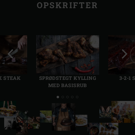
OPSKRIFTER
Forrige
Følg
dias
dias
 STEAK
SPRØDSTEGT KYLLING
3-2-1
MED BASISRUB