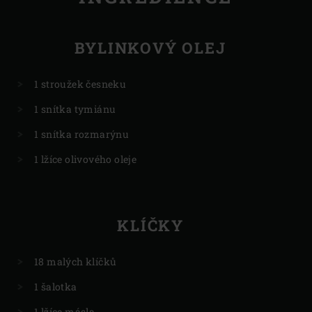
BYLINKOVÝ OLEJ
1 stroužek česneku
1 snítka tymiánu
1 snítka rozmarýnu
1 lžíce olivového oleje
KLÍČKY
18 malých klíčků
1 šalotka
1 lžíce másla