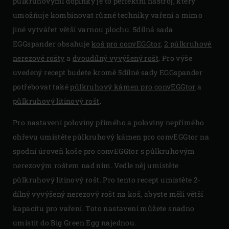
půlkruhovými doplňky je to perfektní nástroj, který
umožňuje kombinovat různé techniky vaření a mimo
jiné vytvářet větší varnou plochu. 5dílná sada
EGGspander obsahuje
koš pro convEGGtor
,
2 půlkruhové
nerezové rošty
a
dvoudílný vyvýšený rošt
. Pro výše
uvedený recept budete kromě 5dílné sady EGGspander
potřebovat také
půlkruhový kámen pro convEGGtor
a
půlkruhový litinový rošt
.
Pro nastavení poloviny přímého a poloviny nepřímého
ohřevu umístěte půlkruhový kámen pro convEGGtor na
spodní úroveň koše pro convEGGtor s půlkruhovým
nerezovým roštem nad ním. Vedle něj umístěte
půlkruhový litinový rošt. Pro tento recept umístěte 2-
dílný vyvýšený nerezový rošt na koš, abyste měli větší
kapacitu pro vaření. Toto nastavení můžete snadno
umístit do Big Green Egg najednou.