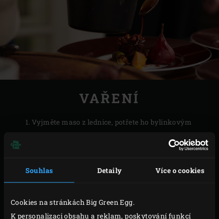
VAŘENÍ
Vyjměte maso z lednice, potřete ho bylinkovým
olejem a nechte ho ohřát na pokojovou teplotu.
Zapalte
dřevěné uhlí
v Big Green Egg. Pomocí
nastavení napůl přímého a napůl nepřímého
Souhlas
Detaily
Více o cookies
ohřevu (včetně zvýšeného roštu) dosáhněte teploty
220 °C. Jak na to, se dočtete na konci tohoto
Cookies na stránkách Big Green Egg.
receptu.
K personalizaci obsahu a reklam, poskytování funkcí
Pro přípravu kaše položte sladké brambory na