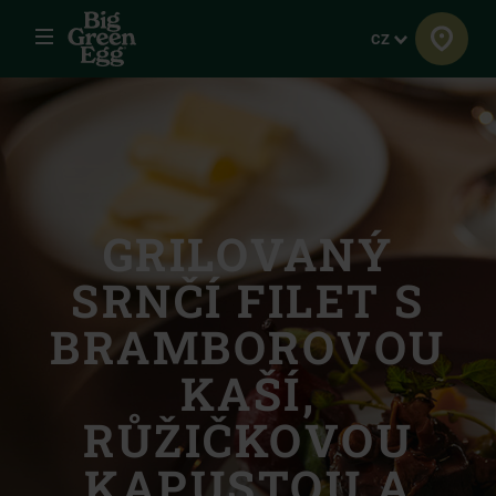
Menu
Jazyk
CZ
GRILOVANÝ
SRNČÍ FILET S
BRAMBOROVOU
KAŠÍ,
RŮŽIČKOVOU
KAPUSTOU A