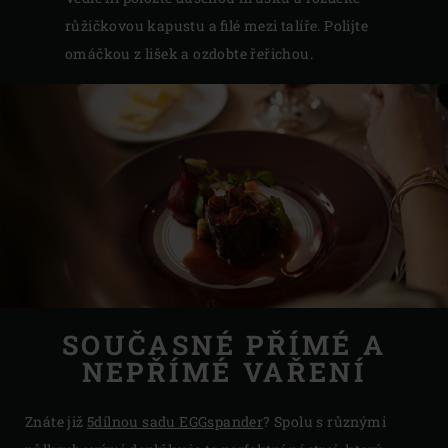
růžičkovou kapustu a filé mezi talíře. Polijte
omáčkou z lišek a ozdobte řeřichou.
SOUČASNÉ PŘÍMÉ A
NEPŘÍMÉ VAŘENÍ
Znáte již
5dílnou sadu EGGspander
? Spolu s různými