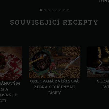
CON
SOUVISEJÍCÍ RECEPTY
Předchozí
Další
GRILOVANÁ ZVĚŘINOVÁ
STEA
ANÁNOVÝM
ŽEBRA S DUŠENÝMI
SV
EM A
LÍČKY
ZOVANOU
KOU