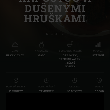
DUŠENÝMI
HRUŠKAMI
RECEPTY
CHOD
KATEGORIE
TECHNIKA VAŘENÍ
ÚROVEŇ
HLAVNÍ CHOD
MASO
GRILOVÁNÍ,
STŘEDNÍ
NEPŘÍMÉ VAŘENÍ,
PEČENÍ,
POFFEN
DOBA PŘÍPRAVY
DOBA VAŘENÍ
CELKEM
PORCE
15 MINUTY
75 MINUTY
90 MINUTY
6 OSOB