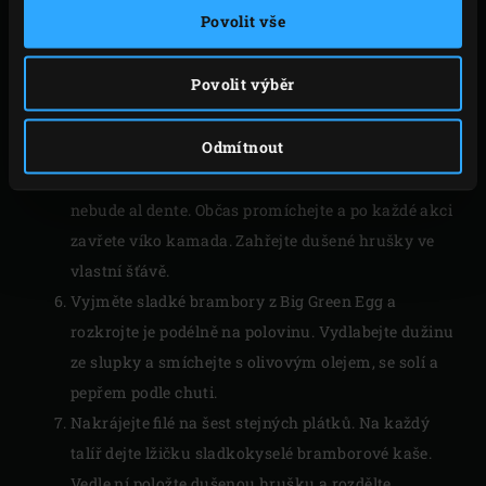
Povolit vše
a nechte odpočinout – teplota jádra stoupne o
dalších 2 až 3 °C. Litinový hrnec položte na
Povolit výběr
půlkruhový nerezový rošt a zahřívejte, dokud telecí
vývar nezačne vřít. Mezitím rozpusťte máslo na
Odmítnout
pánvi pro růžičkovou kapustu. Přidejte šalotku a
růžičkovou kapustu a smažte 3–5 minut, dokud
nebude al dente. Občas promíchejte a po každé akci
zavřete víko kamada. Zahřejte dušené hrušky ve
vlastní šťávě.
Vyjměte sladké brambory z Big Green Egg a
rozkrojte je podélně na polovinu. Vydlabejte dužinu
ze slupky a smíchejte s olivovým olejem, se solí a
pepřem podle chuti.
Nakrájejte filé na šest stejných plátků. Na každý
talíř dejte lžičku sladkokyselé bramborové kaše.
Vedle ní položte dušenou hrušku a rozdělte