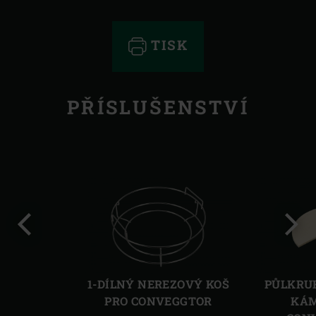
TISK
PŘÍSLUŠENSTVÍ
Předchozí
Další
1-DÍLNÝ NEREZOVÝ KOŠ
PŮLKRUH
PRO CONVEGGTOR
KÁM