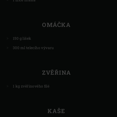
OMÁČKA
150 g lišek
300 ml telecího vývaru
ZVĚŘINA
1 kg zvěřinového filé
KAŠE