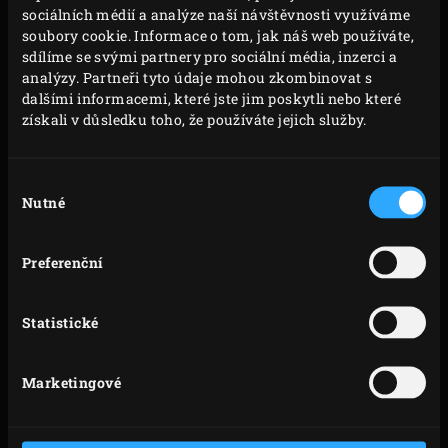
sociálních médií a analýze naší návštěvnosti využíváme
půlkruhový nerezový rošt a
pánev
položte na
soubory cookie. Informace o tom, jak náš web používáte,
zvýšený rošt, aby se předehřála. Zavřete víko
sdílíme se svými partnery pro sociální média, inzerci a
analýzy. Partneři tyto údaje mohou zkombinovat s
kamada a nechte brambory péct asi 30 minut.
dalšími informacemi, které jste jim poskytli nebo které
Mezitím posypte srnčí filet solí a pepřem podle
získali v důsledku toho, že používáte jejich služby.
chuti, položte na půlkruhový litinový rošt a grilujte
asi 2 minuty. Maso otočte o čtvrtinu a grilujte další
Výběr
2 minuty. Srnčí filet otočte a grilujte další 2 x 2
Nutné
souhlasu
minuty. Po každém kroku zavřete víko Big Green
Egg.
Preferenční
Filet položte vedle sladkých brambor na
půlkruhový nerezový rošt a zapíchněte hrot
Statistické
teploměru
do středu masa. Zavřete víko kamada a
nastavte teplotu jádra na 50 °C. Do
litinového hrnce
Marketingové
přidejte telecí vývar a lišky.
Jakmile je dosaženo nastavené teploty jádra,
vyjměte maso z kamada. Volně přikryjte alobalem