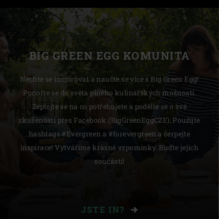
BIG GREEN EGG KOMUNITA
Nechte se inspirovat a naučte se více s Big Green Egg!
Ponořte se do světa plného kulinářských možností.
Zeptejte se na co potřebujete a podělte se o své
zkušenosti přes Facebook (BigGreenEggCZE). Použijte
hashtags #Evergreen a #forevergreen a čerpejte
inspirace! Vytváříme krásné vzpomínky. Buďte jejich
součástí!
JSTE IN?