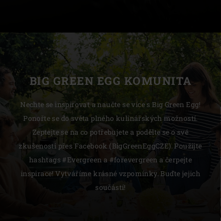
BIG GREEN EGG KOMUNITA
Nechte se inspirovat a naučte se více s Big Green Egg!
Ponořte se do světa plného kulinářských možností.
Zeptejte se na co potřebujete a podělte se o své
zkušenosti přes Facebook (BigGreenEggCZE). Použijte
hashtags #Evergreen a #forevergreen a čerpejte
inspirace! Vytváříme krásné vzpomínky. Buďte jejich
součástí!