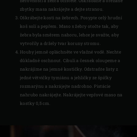
nerovnosti a žebra očistěte. Oškrábané a ořezané
zbytky masa nakrájejte a dejte stranou.
Oškrábejte kosti na žebrech. Posypte celý hrudní
koš solí a pepřem. Maso s žebry otočte tak, aby
žebra byla směrem nahoru, lehce je svažte, aby
vytvořily a držely tvar koruny stromu.
Houby jemně opláchněte ve vlažné vodě. Nechte
důkladně oschnout. Cibuli a česnek oloupeme a
nakrájíme na jemné kostičky. Odstraňte listy z
jedné větvičky tymiánu a jehličky ze špičky
rozmarýnu a nakrájejte nadrobno. Pistácie
nahrubo nakrájejte. Nakrájejte vepřové maso na
kostky 0,5 cm.