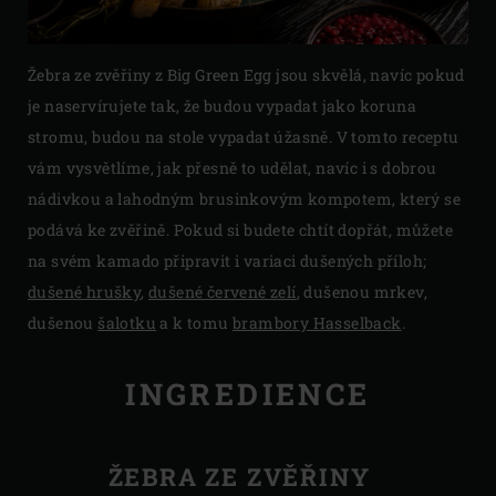
Žebra ze zvěřiny z Big Green Egg jsou skvělá, navíc pokud
je naservírujete tak, že budou vypadat jako koruna
stromu, budou na stole vypadat úžasně. V tomto receptu
vám vysvětlíme, jak přesně to udělat, navíc i s dobrou
nádivkou a lahodným brusinkovým kompotem, který se
podává ke zvěřině. Pokud si budete chtít dopřát, můžete
na svém kamado připravit i variaci dušených příloh;
dušené hrušky
,
dušené červené zelí
, dušenou mrkev,
dušenou
šalotku
a k tomu
brambory Hasselback
.
INGREDIENCE
ŽEBRA ZE ZVĚŘINY