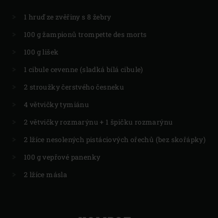
1 hruď ze zvěřiny s 8 žebry
100 g žampionů trompette des morts
100 g lišek
1 cibule cevenne (sladká bílá cibule)
2 stroužky čerstvého česneku
4 větvičky tymiánu
2 větvičky rozmarýnu + 1 špičku rozmarýnu
2 lžíce nesolených pistáciových ořechů (bez skořápky)
100 g vepřové panenky
2 lžíce másla