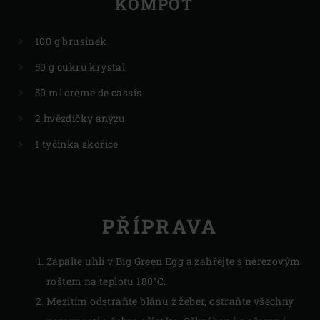
KOMPOT
100 g brusinek
50 g cukru krystal
50 ml crème de cassis
2 hvězdičky anýzu
1 tyčinka skořice
PŘÍPRAVA
Zapalte
uhlí
v Big Green Egg a zahřejte s
nerezovým
roštem
na teplotu 180°C.
Mezitím odstraňte blánu z žeber, ostraňte všechny