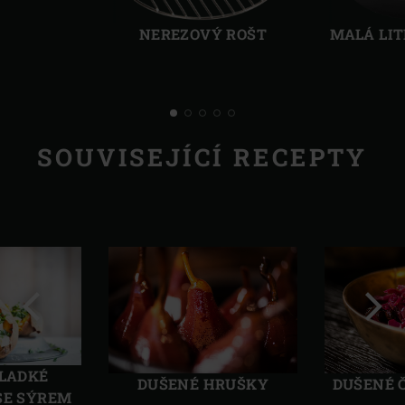
Předchozí
Další
NEREZOVÝ ROŠT
MALÁ LIT
SOUVISEJÍCÍ RECEPTY
Předchozí
Další
SLADKÉ
DUŠENÉ HRUŠKY
DUŠENÉ 
SE SÝREM