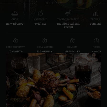
RECEPTY
CHOD
KATEGORIE
TECHNIKA VAŘENÍ
ÚROVEŇ
HLAVNÍ CHOD
ZVĚŘINA
NEPŘÍMÉ VAŘENÍ,
STŘEDNÍ
PEČENÍ
DOBA PŘÍPRAVY
DOBA VAŘENÍ
CELKEM
PORCE
20 MINUTY
100 MINUTY
120 MINUTY
4 OSOB