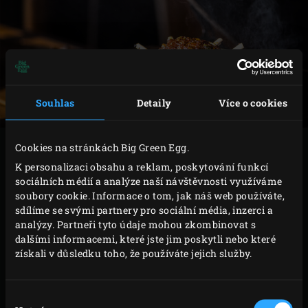
Souhlas
Detaily
Více o cookies
Cookies na stránkách Big Green Egg.
VAŘENÍ
K personalizaci obsahu a reklam, poskytování funkcí
sociálních médií a analýze naší návštěvnosti využíváme
Na roštu v
litinové pánvi
rozpusťte a zahřejte
soubory cookie. Informace o tom, jak náš web používáte,
máslo. Přidejte cibuli, česnek a bylinky a smažte
sdílíme se svými partnery pro sociální média, inzerci a
analýzy. Partneři tyto údaje mohou zkombinovat s
dokud cibule nezesklovatí. Přidejte houby a
dalšími informacemi, které jste jim poskytli nebo které
nakonec pistácie. Nechte vychladnout.
získali v důsledku toho, že používáte jejich služby.
Odstraňte rošt a umístěte
convEGGtor
, rošt vraťte
zpět. Zahřejte EGG na teplotu 180°C. Mezitím,
Výběr
postavte na rošt
litinový rendlík na omáčky
a