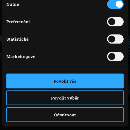
Nutné
souhlasu
Modely
Kód
XLarge
121233
Preferenční
Large
120786
Statistické
Marketingové
Povolit vše
Povolit výběr
PŘÍSLUŠENSTVÍ
Odmítnout