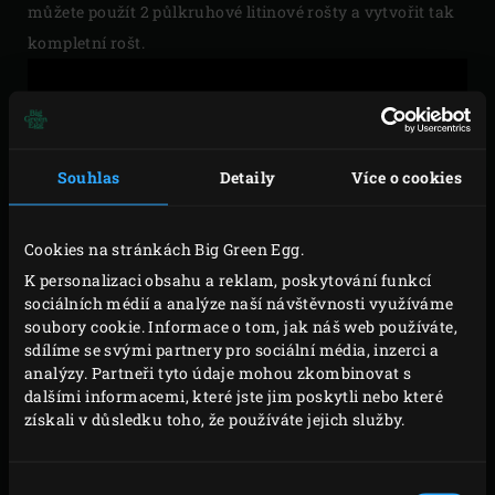
můžete použít 2 půlkruhové litinové rošty a vytvořit tak
kompletní rošt.
Souhlas
Detaily
Více o cookies
Please
accept marketing-cookies
to watch this video
Cookies na stránkách Big Green Egg.
K personalizaci obsahu a reklam, poskytování funkcí
sociálních médií a analýze naší návštěvnosti využíváme
soubory cookie. Informace o tom, jak náš web používáte,
POUŽÍVÁNÍ LITINY
sdílíme se svými partnery pro sociální média, inzerci a
analýzy. Partneři tyto údaje mohou zkombinovat s
dalšími informacemi, které jste jim poskytli nebo které
Na co si dát pozor při prvním použití litinového
získali v důsledku toho, že používáte jejich služby.
příslušenství? A jak správně litinu používat? Toto video
vše vysvětluje.
Výběr