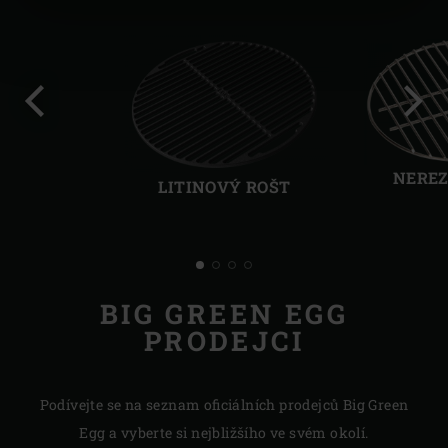
Předchozí
Další
NEREZ
LITINOVÝ ROŠT
BIG GREEN EGG
PRODEJCI
Podívejte se na seznam oficiálních prodejců Big Green
Egg a vyberte si nejbližšího ve svém okolí.