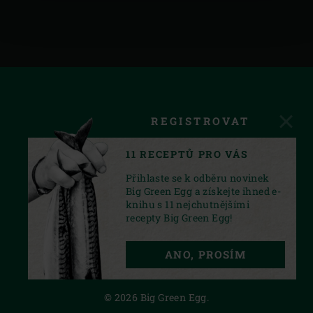
REGISTROVAT
11 RECEPTŮ PRO VÁS
Přihlaste se k odběru novinek
Big Green Egg a získejte ihned e-
knihu s 11 nejchutnějšími
recepty Big Green Egg!
FACEBOOK
INSTAGRAM
YOUTUBE
ANO, PROSÍM
PRIVACY STATEMENT
© 2026 Big Green Egg.