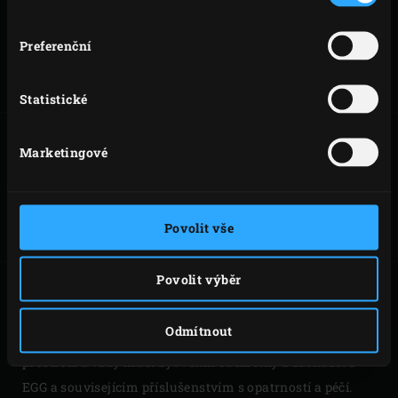
MONTÁŽ LARGE
MONTÁŽ XLARGE
Preferenční
Statistické
Marketingové
MONTÁŽ 2XL
NÁVODY
Povolit vše
Povolit výběr
Big Green Egg udělal vše proto, aby byla zajištěna
maximální bezpečnost při grilováni. Uživatel zodpovídá
Odmítnout
za zajištění vlastní bezpečnosti a ochrany životního
prostředí a vždy musí být velmi obezřetný a zacházet s
EGG a souvisejícím příslušenstvím s opatrností a péčí.