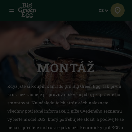
Menu
Jazyk
CZ
MONTÁŽ
Když jste si koupili kamado gril Big Green Egg, tak první
krok než začnete připravovat skvělá jídla, je správně ho
smontovat. Na následujících stránkách naleznete
všechny potřebné informace. Z níže uvedeného seznamu
vyberte model EGG, který potřebujete složit, a podívejte se
nebo si přečtěte instrukce jak složit keramický gril EGG a