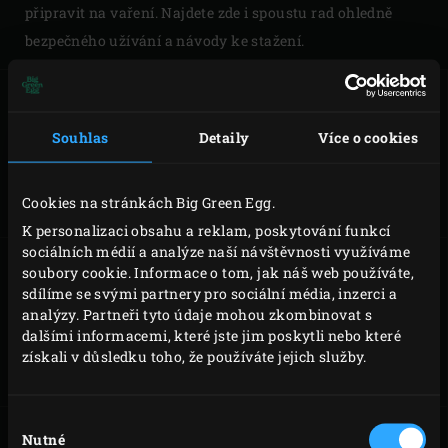
připravit na vaření. Najdete zde i spoustu rad ohledně
bezpečného užívání a návody ke stažení.
Souhlas
Detaily
Více o cookies
MONTÁŽ MINI
MONTÁŽ
MINIMAX
Cookies na stránkách Big Green Egg.
K personalizaci obsahu a reklam, poskytování funkcí
sociálních médií a analýze naší návštěvnosti využíváme
soubory cookie. Informace o tom, jak náš web používáte,
sdílíme se svými partnery pro sociální média, inzerci a
analýzy. Partneři tyto údaje mohou zkombinovat s
MONTÁŽ SMALL
MONTÁŽ MEDIUM
dalšími informacemi, které jste jim poskytli nebo které
získali v důsledku toho, že používáte jejich služby.
Výběr
Nutné
souhlasu