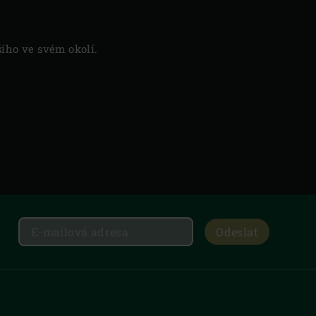
šího ve svém okolí.
Odeslat