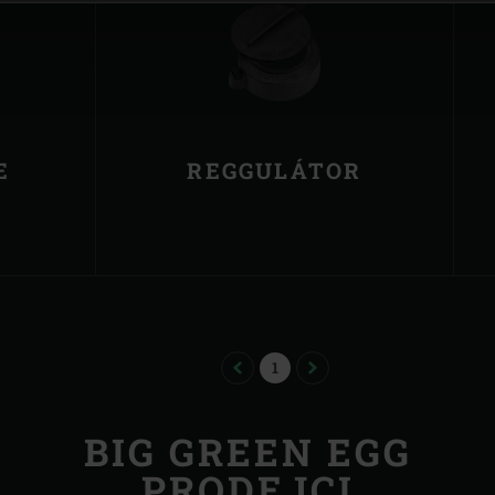
E
REGGULÁTOR
PREVIOUS
PAGE
NEXT
1
BIG GREEN EGG
PRODEJCI