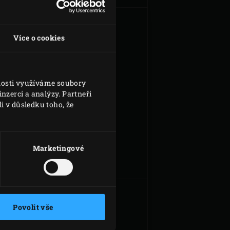
Více o cookies
vnosti využíváme soubory
nzerci a analýzy. Partneři
i v důsledku toho, že
100% PŘÍRODNÍ
DŘEVĚNÉ UHLÍ
Marketingové
Povolit vše