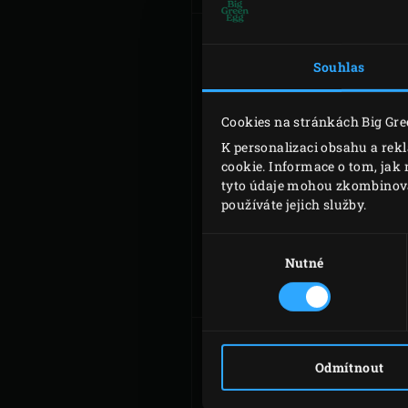
Souhlas
Cookies na stránkách Big Gre
K personalizaci obsahu a rek
cookie. Informace o tom, jak 
tyto údaje mohou zkombinovat 
používáte jejich služby.
ZVEDAČ LITINO
Výběr
ROŠTŮ
souhlasu
Nutné
Odmítnout