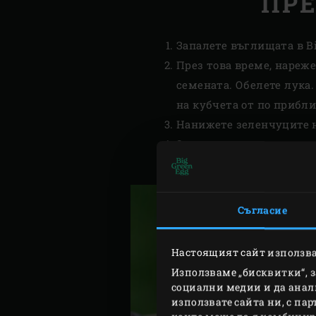
ПР
Запалете въглищата в Bi
През това време, нареж
семената. Обелете лука
на кубчета от по прибл
Нанижете зеленчуците н
За приготвянето на соса
вкус. Нарежете на дребн
Съгласие
Настоящият сайт използва
Използваме „бисквитки“, 
социални медии и да анал
използвате сайта ни, с па