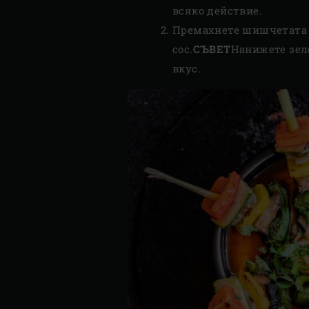
всяко действие.
Премахнете шишчетата от
сос.
СЪВЕТ
Нанижете зел
вкус.