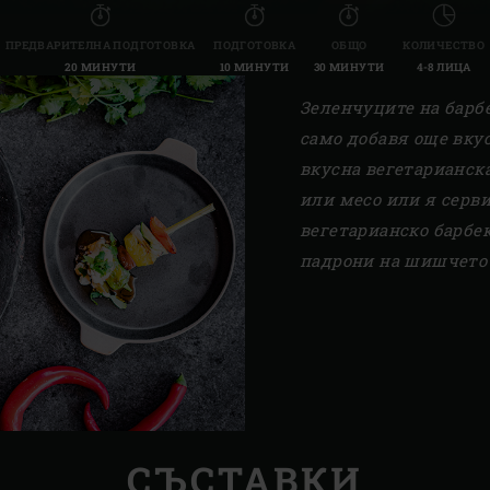
ПРЕДВАРИТЕЛНА ПОДГОТОВКА
ПОДГОТОВКА
ОБЩО
КОЛИЧЕСТВО
20 МИНУТИ
10 МИНУТИ
30 МИНУТИ
4-8 ЛИЦА
Зеленчуците на барбе
само добавя още вкус
вкусна вегетарианск
или месо или я
серв
вегетарианско барбек
падрони на шишчето 
СЪСТАВКИ