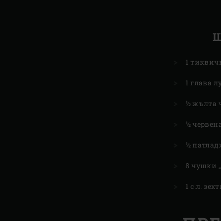
1 тиквич
1 глава л
½ жълта 
½ червен
½ патлад
8 чушки 
1 с.л. зех