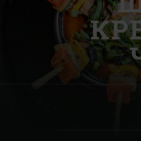
Ш
Denmark | Danmark
КР
Estonia | Eesti
Finland | Suomi
France | France
Germany | Deutschland
Greece | Ελλάδα
Hungary | Magyarország