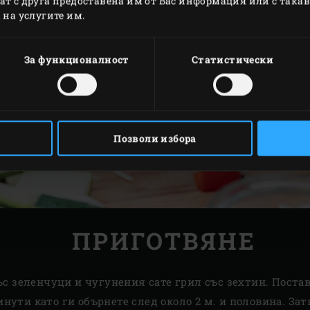
т с друга предоставена им от Вас информация или с такава
 на услугите им.
За функционалност
Статистически
Позволи избора
ПРИГОТВЯНЕ
 зеленчуци и чугунения сате грил със зехтин. Поста
инути като ги обърнете след около 2 м. и половина. За