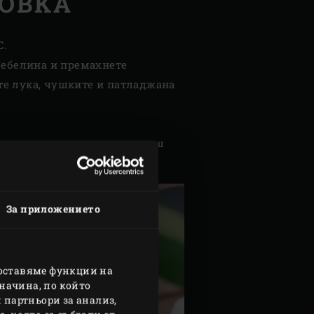
ОВКА
C.
 дебелина и премахнете
те лука, чушките и патладжана
 чили сос върху него, по ваш
За приложението
доставяме функции на
начина, по който
 партньори за анализ,