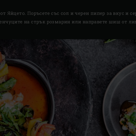
 Яйцето. Поръсете със сол и черен пипер за вкус и се
енчуците на стрък розмарин или направете шиш от лим