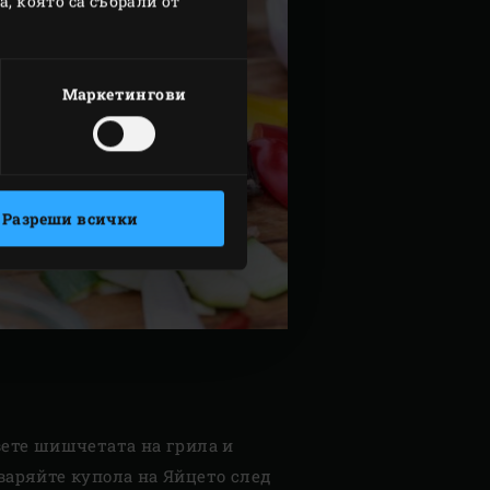
, която са събрали от
Маркетингови
Разреши всички
вете шишчетата на грила и
тваряйте купола на Яйцето след