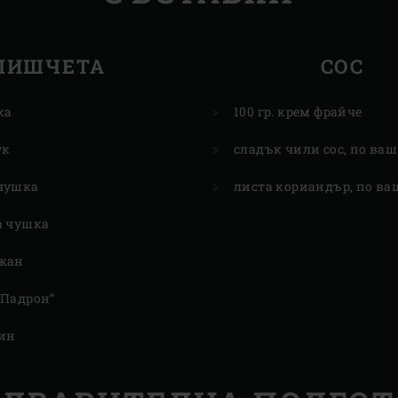
ШИШЧЕТА
СОС
ка
100 гр. крем фрайче
ук
сладък чили сос, по ваш
чушка
листа кориандър, по ва
а чушка
жан
„Падрон“
тин