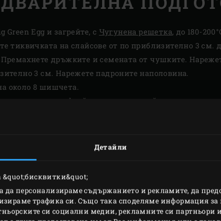
ЕДВАРИТЕЛНА ПОДГОТ
g Green Egg и загрейте, с
Чугунена решетка
, до 180-200°
ете тиквичката на слайсове от по приблизително 3 см.
. Премахнете дръжките и семената от чушките. Нареже
изително 3 см. Нарежете падроните наполовина.
а около 8 шишчета.
, изсипете крема фрайче в купа и налейте малко сладък
о листата кориандър и поръсете с тях соса.
Детайли
 &quot;бисквитки&quot;
за да персонализираме съдържанието и рекламите, да пре
изираме трафика си. Също така споделяме информация за 
ртньорските си социални медии, рекламните си партньори и