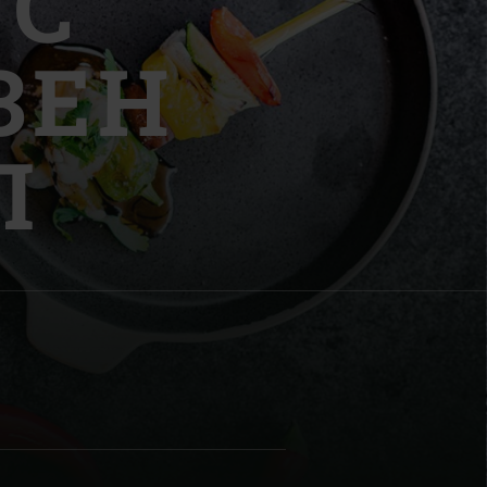
 С
ЗЕН
П
| Schweiz (Français)
z