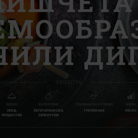
ИШЧЕТА
Slovenia | Slovenija
ЕМООБРА
Spain | España
Sweden | Sverige
ЧИЛИ ДИ
Switzerland (French) 
Switzerland | Schwei
Turkey | Türkiye
РЕЦЕПТА
ЯДЕНЕ
КАТЕГОРИЯ
ТЕХНИКА НА ГОТВЕНЕ
НИВО
ОБЯД,
ВЕГЕТАРИАНСКИ,
ГРИЛОВАНЕ
ЛЕСНО
ПРЕДЯСТИЕ
ЗЕЛЕНЧУЦИ