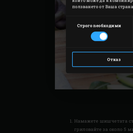
които може да я комбинира
ползването от Ваша страна
Избор
на
Строго nеобходими
съгласие
Отказ
Намажете шишчетата със
гриловайте за около 5 м