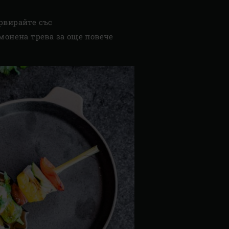
рвирайте със
онена трева за още повече