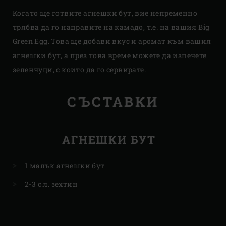
Когато ще готвите агнешки бут, вие непременно
трябва да го направите на камадо, т.е. на вашия Big
Green Egg. Това ще добави вкус и аромат към вашия
агнешки бут, а през това време можете да изпечете
зеленчуци, с които да го сервирате.
СЪСТАВКИ
АГНЕШКИ БУТ
1 малък агнешки бут
2-3 с.л. зехтин