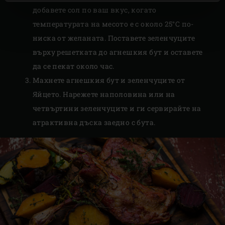
добавете сол по ваш вкус, когато
температурата на месото е с около 25°C по-
ниска от желаната. Поставете зеленчуците
върху решетката до агнешкия бут и оставете
да се пекат около час.
Махнете агнешкия бут и зеленчуците от
Яйцето. Нарежете наполовина или на
четвъртини зеленчуците и ги сервирайте на
атрактивна дъска заедно с бута.