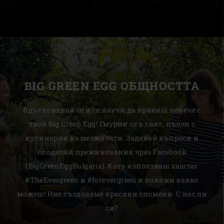
BIG GREEN EGG ОБЩНОСТТА
Вдъхновявай се и се научи да правиш повече с
твоя Big Green Egg! Гмурни се в свят, пълен с
кулинарни възможности. Задавай въпроси и
споделяй преживявания чрез Facebook
(BigGreenEggBulgaria). Kато използваш хаштаг
#TheEvergreen и #forevergreen и покажи какво
можеш! Ние създаваме красиви спомени. С нас ли
си?