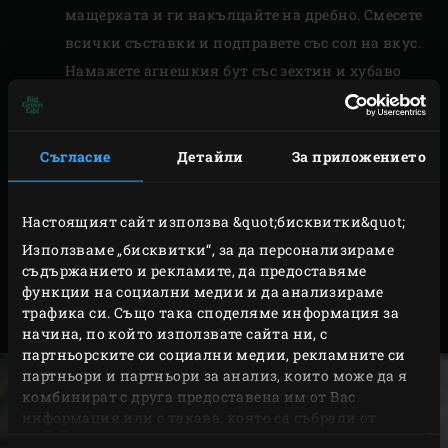
мащерката и ги накълцайте на дребно. Смесете
всички съставки и подправете със сол на вкус.
Намажете агнешкия бут със зехтин и хубаво
втрийте микса по цялата му повърхност.
Оставете да се маринова в хладилник за час и
половина.
Съгласие
Детайли
За приложението
Извадете агнешкия бут от хладилника
половин час преди да започенете печенето.
Настоящият сайт използва &quot;бисквитки&quot;
Запалете въглищата в Big Green Egg и загрейте,
Използваме „бисквитки“, за да персонализираме
с
конвЕГГтора
и
решетката
, до температура от
съдържанието и рекламите, да предоставяме
функции на социални медии и да анализираме
150°C. През това време измийте зеленчуците, но
трафика си. Също така споделяме информация за
не ги белете.
начина, по който използвате сайта ни, с
партньорските си социални медии, рекламните си
партньори и партньори за анализ, които може да я
комбинират с друга предоставена им от Вас
информация или с такава, която са събрали от
ползването от Ваша страна на услугите им.