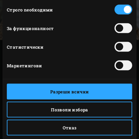
Избор
Строго nеобходими
на
съгласие
За функционалност
Статистически
ПРИГОТВЯНЕ
Маркетингови
Поставете агнешкия бут върху решетката.
Забодте сондата на
Двойния дистанционен
термометър
във вътрешността на месото.
Разреши всички
Затворете капака на Яйцето и настройте
температура на вътрешния термометър.
Позволи избора
Настройте 55-58°C за средно недопечено, 60-
63°C за средно изпечено и 65-67°C за средно
Отказ
към добре изпечено.
Напръскайте зеленчуците със зехтин и им