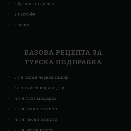
2 бр. жълто цвекло
2 картофа
зехтин
БАЗОВА РЕЦЕПТА ЗА
ТУРСКА ПОДПРАВКА
5 с.л. млян червен пипер
1 с.л. сушен кориандър
½ с.л. суха мащерка
½ с.л. млян кимион
½ с.л. чесън на прах
½ с.л. черен пипер