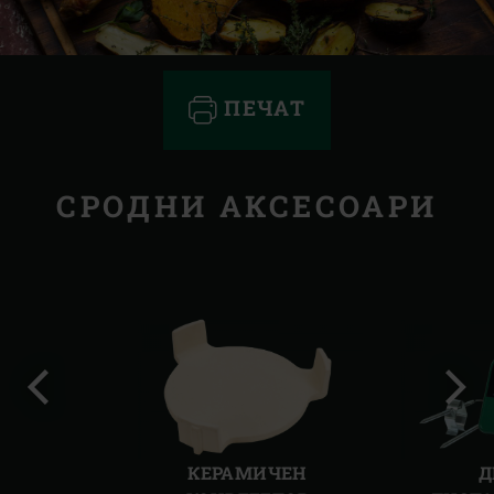
ПЕЧАТ
СРОДНИ АКСЕСОАРИ
Предишен
Сле
слайд
слай
КЕРАМИЧЕН
Д