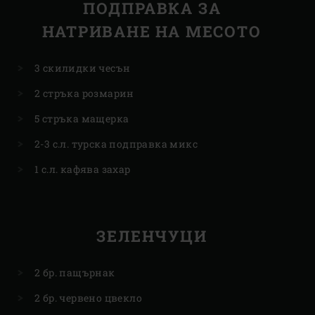
ПОДПРАВКА ЗА
НАТРИВАНЕ НА МЕСОТО
3 скилидки чесън
2 стръка розмарин
5 стръка мащерка
2-3 с.л. турска подправка микс
1 с.л. кафява захар
ЗЕЛЕНЧУЦИ
2 бр. пащърнак
2 бр. червено цвекло