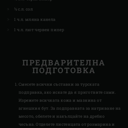
½ с.л. сол
1 ч.л. мляна канела
1 ч.л. лют червен пипер
ПРЕДВАРИТЕЛНА
ПОДГОТОВКА
Смесете всички съставки за турската
подправка, ако искате да я приготвите сами.
Изрежете всичката кожа и мазнина от
агнешкия бут. За подправката за натриване на
месото, обелете и накълцайте на дребно
чесъна. Отделете листенцата от розмарина и