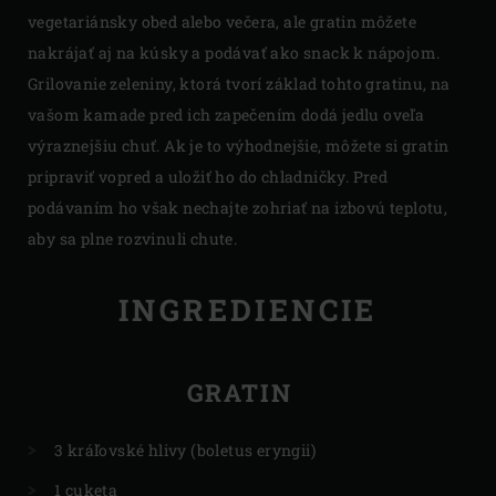
vegetariánsky obed alebo večera, ale gratin môžete
nakrájať aj na kúsky a podávať ako snack k nápojom.
Grilovanie zeleniny, ktorá tvorí základ tohto gratinu, na
vašom kamade pred ich zapečením dodá jedlu oveľa
výraznejšiu chuť. Ak je to výhodnejšie, môžete si gratin
pripraviť vopred a uložiť ho do chladničky. Pred
podávaním ho však nechajte zohriať na izbovú teplotu,
aby sa plne rozvinuli chute.
INGREDIENCIE
GRATIN
3 kráľovské hlivy (boletus eryngii)
1 cuketa