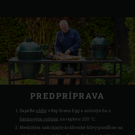
PREDPRÍPRAVA
Zapáľte
uhlie
v Big Green Egg a zohrejte ho s
liatinovým roštom
na teplotu 220 °C.
Medzitým nakrájajte kráľovské hlivy pozdĺžne na