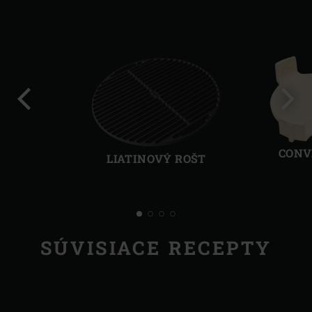
Predchádzajúca
Ďalši
strana
stra
CONV
LIATINOVÝ ROŠT
SÚVISIACE RECEPTY