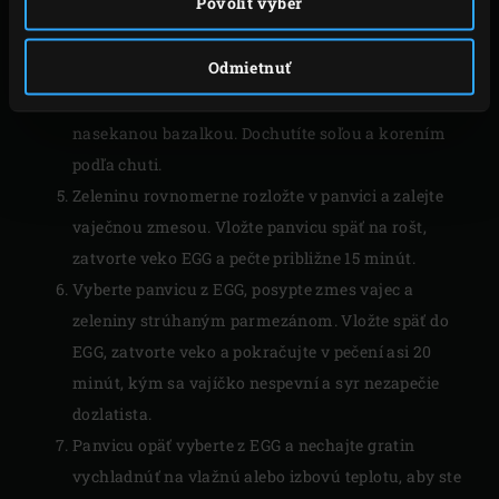
Povoliť výber
Egg.
Panvicu vyberte z EGG a nechajte zeleninu mierne
Odmietnuť
vychladnúť. Medzitým rozšľahajte vajcia so
žĺtkami, smotanou, paradajkovou šťavou a
nasekanou bazalkou. Dochutíte soľou a korením
podľa chuti.
Zeleninu rovnomerne rozložte v panvici a zalejte
vaječnou zmesou. Vložte panvicu späť na rošt,
zatvorte veko EGG a pečte približne 15 minút.
Vyberte panvicu z EGG, posypte zmes vajec a
zeleniny strúhaným parmezánom. Vložte späť do
EGG, zatvorte veko a pokračujte v pečení asi 20
minút, kým sa vajíčko nespevní a syr nezapečie
dozlatista.
Panvicu opäť vyberte z EGG a nechajte gratin
vychladnúť na vlažnú alebo izbovú teplotu, aby ste