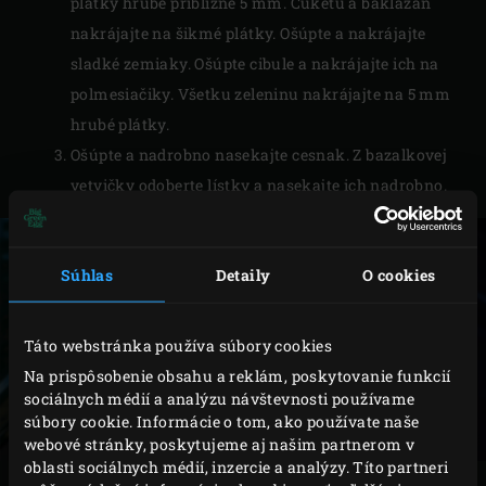
plátky hrubé približne 5 mm. Cuketu a baklažán
nakrájajte na šikmé plátky. Ošúpte a nakrájajte
sladké zemiaky. Ošúpte cibule a nakrájajte ich na
polmesiačiky. Všetku zeleninu nakrájajte na 5 mm
hrubé plátky.
Ošúpte a nadrobno nasekajte cesnak. Z bazalkovej
vetvičky odoberte lístky a nasekajte ich nadrobno.
Súhlas
Detaily
O cookies
Táto webstránka používa súbory cookies
Na prispôsobenie obsahu a reklám, poskytovanie funkcií
sociálnych médií a analýzu návštevnosti používame
súbory cookie. Informácie o tom, ako používate naše
webové stránky, poskytujeme aj našim partnerom v
oblasti sociálnych médií, inzercie a analýzy. Títo partneri