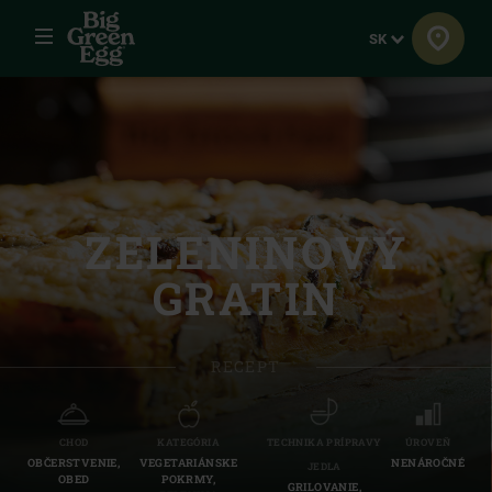
Menu
Jazyk
SK
ZELENINOVÝ
GRATIN
RECEPT
CHOD
KATEGÓRIA
TECHNIKA PRÍPRAVY
ÚROVEŇ
OBČERSTVENIE,
VEGETARIÁNSKE
NENÁROČNÉ
JEDLA
OBED
POKRMY,
GRILOVANIE,