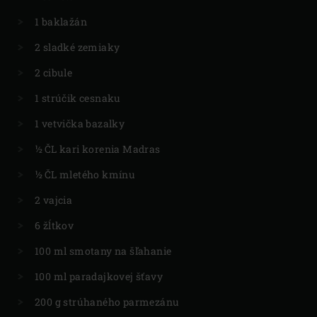
1 baklažán
2 sladké zemiaky
2 cibule
1 strúčik cesnaku
1 vetvička bazalky
½ ČL kari korenia Madras
½ ČL mletého kmínu
2 vajcia
6 žĺtkov
100 ml smotany na šľahanie
100 ml paradajkovej šťavy
200 g strúhaného parmezánu