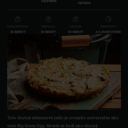
ZELENINA
PEČENIE
PREDPRÍPRAVA
PRÍPRAVA
CELKOM
MNOŽSTVO
20 MINÚT
20 MINÚT
60 MINÚT
4-6 OSOBY/OSÔB
Toto chutné zeleninové jedlo je rovnako univerzálne ako
vaše Big Green Egg. Skvele sa hodí ako chutný