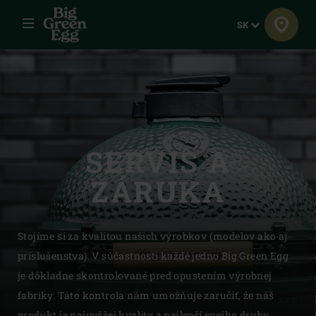
Menu
Jazyk
SK
SERVIS A
ZÁRUKA
Stojíme si za kvalitou našich výrobkov (modelov ako aj
príslušenstva). V súčastnosti každé jedno Big Green Egg
je dôkladne skontrolované pred opustením výrobnej
fabriky. Táto kontrola nám umožňuje zaručiť, že náš
produkt je najvyššej kvality a najlepší svojho druhu.