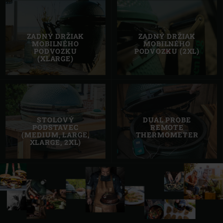
ZADNÝ DRŽIAK
ZADNÝ DRŽIAK
MOBILNÉHO
MOBILNÉHO
PODVOZKU
PODVOZKU (2XL)
(XLARGE)
STOLOVÝ
DUAL PROBE
PODSTAVEC
REMOTE
(MEDIUM, LARGE,
THERMOMETER
XLARGE, 2XL)