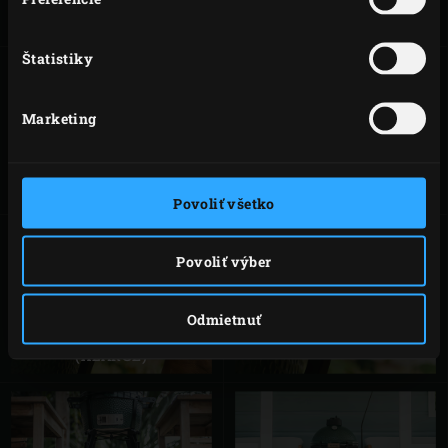
Štatistiky
Marketing
ROZŠIRUJÚCI
INTEGROVANÝ
RÁM
PODVOZOK SO
ZADNÝM
DRŽIAKOM
(LARGE)
Povoliť všetko
Povoliť výber
INTEGROVANÝ
INTEGROVANÝ
PODVOZOK SO
PODVOZOK SO
Odmietnuť
ZADNÝM
ZADNÝM
DRŽIAKOM
DRŽIAKOM (2XL)
(XLARGE)