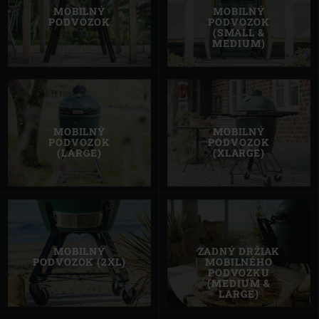
MOBILNÝ
MOBILNÝ
PODVOZOK
PODVOZOK
(SMALL &
MEDIUM)
MOBILNÝ
MOBILNÝ
PODVOZOK
PODVOZOK
(LARGE)
(XLARGE)
MOBILNÝ
ZADNÝ DRŽIAK
PODVOZOK (2XL)
MOBILNÉHO
PODVOZKU
(MEDIUM &
LARGE)