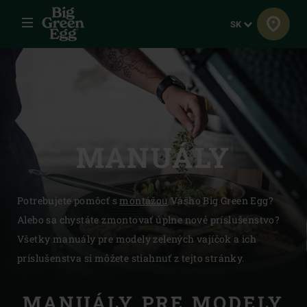
Menu
Jazyk
SK
MANUÁLY
Potrebujete pomôcť s
montážou
Vášho Big Green Egg?
Alebo sa chystáte zmontovať úplne nové príslušenstvo?
Všetky manuály pre modely zelených vajíčok a ich
príslušenstva si môžete stiahnuť z tejto stránky.
MANUÁLY PRE MODELY