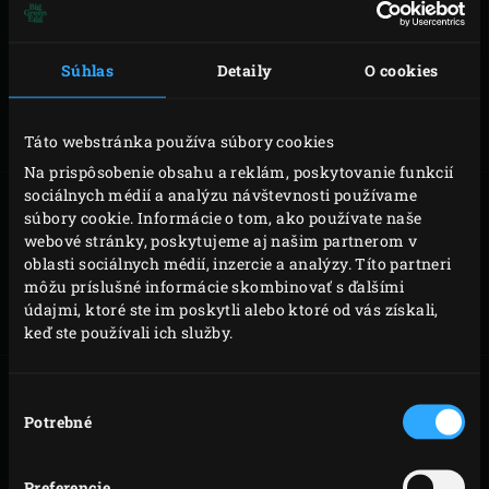
Súhlas
Detaily
O cookies
EGG NOSIČ (MINI)
EGG NOSIČ
(MINIMAX)
Táto webstránka používa súbory cookies
Na prispôsobenie obsahu a reklám, poskytovanie funkcií
sociálnych médií a analýzu návštevnosti používame
súbory cookie. Informácie o tom, ako používate naše
webové stránky, poskytujeme aj našim partnerom v
EGG RÁM (LARGE)
EGG RÁM
oblasti sociálnych médií, inzercie a analýzy. Títo partneri
(XLARGE)
môžu príslušné informácie skombinovať s ďalšími
údajmi, ktoré ste im poskytli alebo ktoré od vás získali,
keď ste používali ich služby.
Výber
Potrebné
súhlasu
EGG RÁM (2XL)
EGG POLIČKY
Preferencie