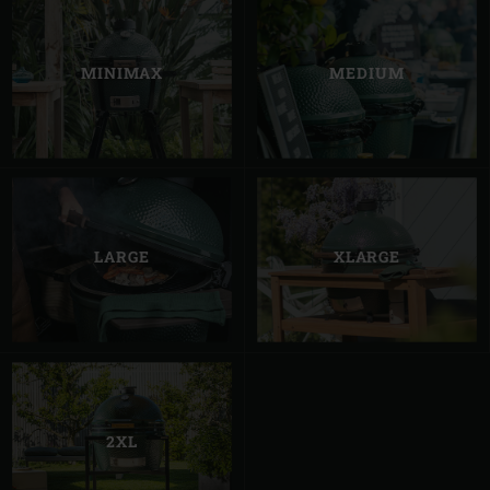
MINIMAX
MEDIUM
LARGE
XLARGE
2XL