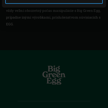
bezpečnosti a ochrany životného prostredia a musí byť
vždy veľmi obozretný počas manipulácie s Big Green Egg,
prípadne inými výrobkami, príslušenstvom súvisiacich s
EGG.