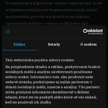
ho zmontovať a pripraviť na varenie. Uistite sa tiež, že ste
si dôkladne prečítali naše bezpečnostné pokyny, stiahli
používateľskú príručku a pripravili sa na získanie
optimálnych zážitkov z varenia na Big Green Egg!
Súhlas
Detaily
O cookies
MONTÁŽ MINI
MONTÁŽ
MINIMAXU
Táto webstránka používa súbory cookies
Na prispôsobenie obsahu a reklám, poskytovanie funkcií
sociálnych médií a analýzu návštevnosti používame
súbory cookie. Informácie o tom, ako používate naše
webové stránky, poskytujeme aj našim partnerom v
oblasti sociálnych médií, inzercie a analýzy. Títo partneri
MONTÁŽ SMALL
MONTÁŽ MEDIUM
môžu príslušné informácie skombinovať s ďalšími
údajmi, ktoré ste im poskytli alebo ktoré od vás získali,
keď ste používali ich služby.