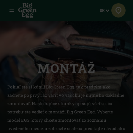
Menu
Jazyk
SK
MONTÁŽ
Pokiaľ ste si kúpili Big Green Egg, tak predtým ako
začnete po prvý raz variť vo vajíčku je nutné ho dôkladne
zmontovať. Nasledujúce stránky opisujú všetko, čo
potrebujete vedieť o montáži Big Green Egg. Vyberte
model EGG, ktorý chcete zmontovať zo zoznamu
uvedeného nižšie, a zobrazte si alebo prečítajte návod ako