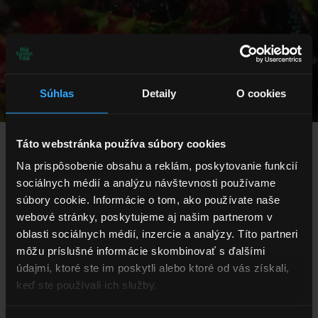
Súhlas
Detaily
O cookies
Táto webstránka používa súbory cookies
Na prispôsobenie obsahu a reklám, poskytovanie funkcií
sociálnych médií a analýzu návštevnosti používame
súbory cookie. Informácie o tom, ako používate naše
webové stránky, poskytujeme aj našim partnerom v
Objavte 
oblasti sociálnych médií, inzercie a analýzy. Títo partneri
Big Green Egg
môžu príslušné informácie skombinovať s ďalšími
Ste vo svete Big Green Egg noví? Spoznajte 
údajmi, ktoré ste im poskytli alebo ktoré od vás získali,
originálne keramické kamado a jeho 
keď ste používali ich služby.
možnosti.