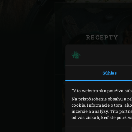
Denmark | Danmark
Estonia | Eesti
Finland | Suomi
RECEPTY
France | France
Germany | Deutschland
Greece | Ελλάδα
Súhlas
Hungary | Magyarország
Táto webstránka používa súb
Na prispôsobenie obsahu a re
cookie. Informácie o tom, ak
BLOG A PODUJATI
inzercie a analýzy. Títo part
od vás získali, keď ste používa
Výber