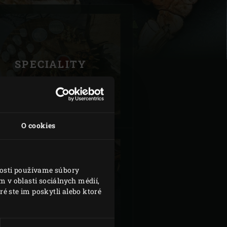
SPECIALITY
| Schweiz (Français)
z
O cookies
nosti používame súbory
 v oblasti sociálnych médií,
INSPIRATION
é ste im poskytli alebo ktoré
TODAY