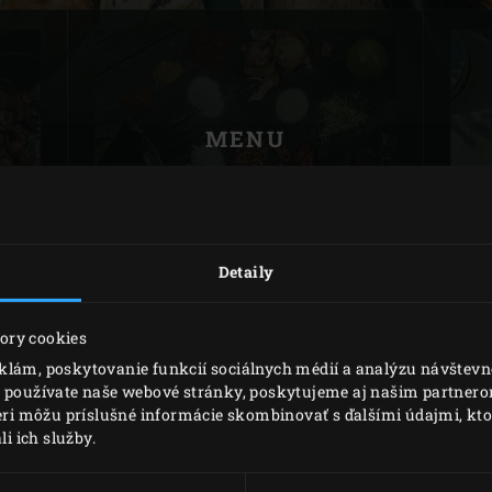
Slovenia | Slovenija
Spain | España
Sweden | Sverige
MENU
Switzerland (French) 
Switzerland | Schwei
Turkey | Türkiye
Detaily
ory cookies
klám, poskytovanie funkcií sociálnych médií a analýzu návštev
o používate naše webové stránky, poskytujeme aj našim partnerom
A
MAGAZÍN ENJOY!
neri môžu príslušné informácie skombinovať s ďalšími údajmi, ktor
li ich služby.