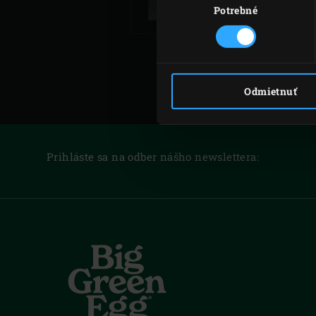
súhlasu
Potrebné
Odmietnuť
Prihláste sa na odber nášho newslettera: