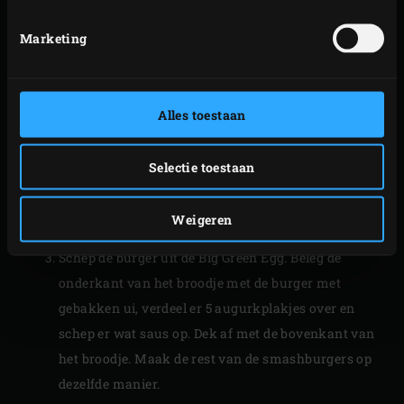
kwart van de sjalot over de plancha, ongeveer ter
grootte van een smashburger. Leg hier een
Marketing
gehaktbal op, dek af met een stukje bakpapier en
druk met de
gietijzeren burgerpers
aan zodat je een
platte burger krijgt. Verwijder het bakpapier en
Alles toestaan
bestrooi de burger met peper en zout. Sluit de deksel
van de kamado en bak de burger ca. 2 minuten
Selectie toestaan
totdat de onderkant mooi bruin is. Keer de burger
met een spatel om, leg er een plakje cheddar op en
Weigeren
bak ca. 1 minuut totdat de cheddar is gesmolten.
Schep de burger uit de Big Green Egg. Beleg de
onderkant van het broodje met de burger met
gebakken ui, verdeel er 5 augurkplakjes over en
schep er wat saus op. Dek af met de bovenkant van
het broodje. Maak de rest van de smashburgers op
dezelfde manier.