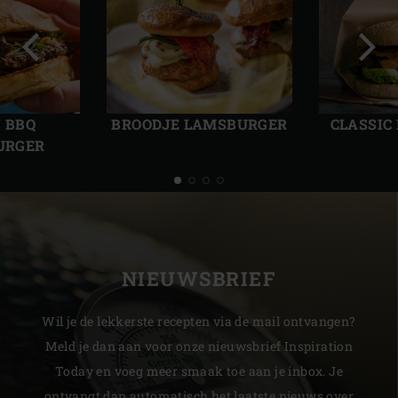
Vorige
Volg
slide
slide
 BBQ
BROODJE LAMSBURGER
CLASSIC
URGER
NIEUWSBRIEF
Wil je de lekkerste recepten via de mail ontvangen?
Meld je dan aan voor onze nieuwsbrief Inspiration
Today en voeg meer smaak toe aan je inbox. Je
ontvangt dan automatisch het laatste nieuws over