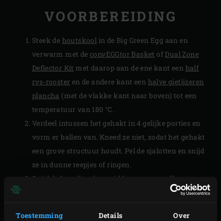
VOORBEREIDING
Steek de
houtskool
in de Big Green Egg aan en
verwarm met de
convEGGtor Basket
of
Dual Zone
Deflector Kit
met daarop aan de ene kant een
half
rvs-rooster
en de andere kant een
halve gietijzeren
plancha
(met de vlakke kant naar boven) tot een
temperatuur van 180 °C.
Verdeel intussen het gehakt in 4 gelijke porties en
vorm er ballen van. Kneed ze niet, zodat het gehakt
een grove structuur houdt. Pel de sjalotten en snijd
ze in dunne reepjes of ringen.
Snijd de broodjes doormidden en meng alle
ingrediënten voor de saus.
Knip 4 vierkanten van bakpapier van ongeveer 20
Toestemming
Details
Over
centimeter.