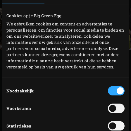
Cookies op je Big Green Egg.
We gebruiken cookies om content en advertenties te
personaliseren, om functies voor social media te bieden en
om ons websiteverkeer te analyseren. Ook delen we
informatie over uw gebruik van onze site met onze
partners voor social media, adverteren en analyse. Deze
partners kunnen deze gegevens combineren met andere
BEREIDING
informatie die u aan ze heeft verstrekt of die ze hebben
verzameld op basis van uw gebruik van hun services.
Leg 2 of 3 van de gehalveerde broodjes op het
snijvlak op het rooster en rooster ze ca. 30
Toestemmingsselectie
Noodzakelijk
seconden. Draai de broodjes een kwartslag en
rooster nogmaals 30 seconden. Herhaal met de rest
van de broodjes en sluit na elke handeling de deksel
Voorkeuren
van de kamado. Leg apart.
Vet de plancha royaal in met olijfolie. Verdeel een
Statistieken