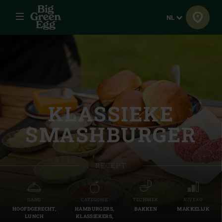
Menu
Taal
NL
KLASSIEKE
SMASHBURGER
RECEPT
GANG
CATEGORIE
TECHNIEK
NIVEAU
HOOFDGERECHT,
HAMBURGERS,
BAKKEN
MAKKELIJK
LUNCH
KLASSIEKERS,