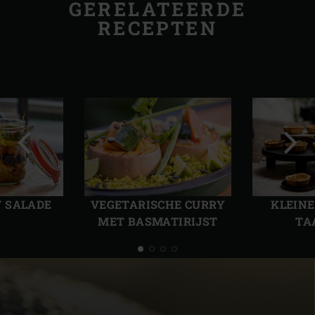
GERELATEERDE
RECEPTEN
Vorige
Volg
slide
slide
 SALADE
VEGETARISCHE CURRY
KLEINE
MET BASMATIRIJST
TA