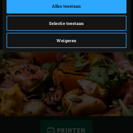
Alles toestaan
pitten eruit. Verdeel de plakjes ham over een schaal
en leg hier de pompoen, de peer en de vijgen op.
Selectie toestaan
Verkruimel de kaas over de salade en bestrooi met
de rucola. Besprenkel de herfstsalade met de
Weigeren
dressing en strooi de noten en pitten over de salade.
PRINTEN