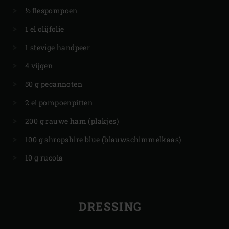
½ flespompoen
1 el olijfolie
1 stevige handpeer
4 vijgen
50 g pecannoten
2 el pompoenpitten
200 g rauwe ham (plakjes)
100 g shropshire blue (blauwschimmelkaas)
10 g rucola
DRESSING