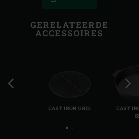
GERELATEERDE
ACCESSOIRES
Vorige
Volg
slide
slide
CAST IRON GRID
CAST IR
S