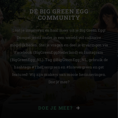
DE BIG GREEN EGG
COMMUNITY
Laat je inspireren en haal meer uit je Big Green Egg!
Dompel jezelf onder in een wereld vol culinaire
mogelijkheden. Stel je vragen en deel je ervaringen via
Facebook (BigGreenEggNederland) en Instagram
(BigGreenEgg_NL). Tag @BigGreenEgg_NL, gebruik de
hashtags #TheEvergreen en #forevergreen en get
featured! Wij zijn makers van mooie herinneringen.
Doe je mee?
DOE JE MEE?