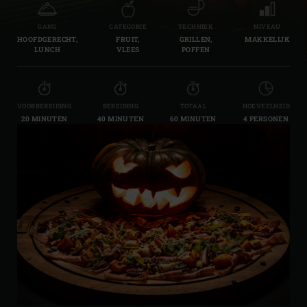
GANG
CATEGORIE
TECHNIEK
NIVEAU
HOOFDGERECHT,
FRUIT,
GRILLEN,
MAKKELIJK
LUNCH
VLEES
POFFEN
VOORBEREIDING
BEREIDING
TOTAAL
HOEVEELHEID
20 MINUTEN
40 MINUTEN
60 MINUTEN
4 PERSONEN