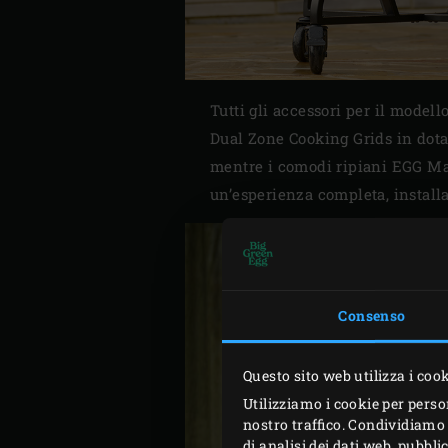
Tutti gli accessori per il mode
Dual Zone Cooking Grids
in dota
mentre i comodi ripiani EGG Mat
un’esperienza completa, instal
Consenso
Questo sito web utilizza i coo
Utilizziamo i cookie per perso
nostro traffico. Condividiamo 
di analisi dei dati web, pubbl