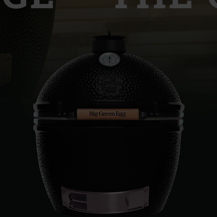
Slovenia | Slovenija
Spain | España
Sweden | Sverige
Switzerland (French) 
Switzerland | Schwei
Turkey | Türkiye