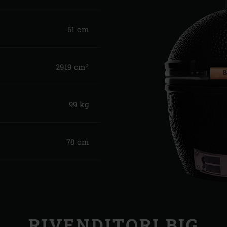
61 cm
2919 cm²
99 kg
78 cm
RIVENDITORI BIG