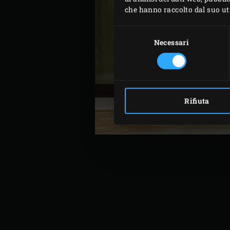
che hanno raccolto dal suo util
Selezione
del
Necessari
consenso
Rifiuta