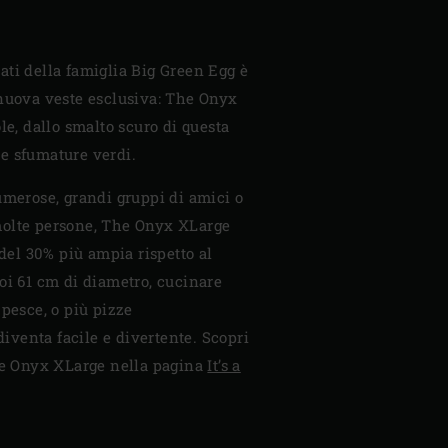
ti della famiglia Big Green Egg è
 nuova veste esclusiva: The Onyx
le, dallo smalto scuro di questa
e sfumature verdi.
umerose, grandi gruppi di amici o
molte persone, The Onyx XLarge
 del 30% più ampia rispetto al
oi 61 cm di diametro, cucinare
 pesce, o più pizze
venta facile e divertente. Scopri
The Onyx XLarge nella pagina
It’s a