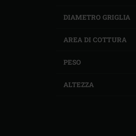
BIG
IL
DIAMETRO GRIGLIA
GREEN
PIACERE
EGG
DI
XLARGE
AREA DI COTTURA
CUCINARE
–
IN
THE
GRANDE
PESO
ONYX
STILE
ALTEZZA