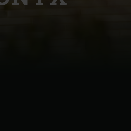
| Schweiz (Français)
z