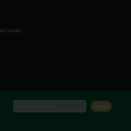
più vicino.
Invia