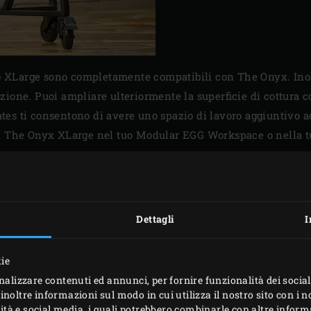
llo XLarge sono completamente compatibili con The Onyx. Inol
zione. Puoi ampliare ulteriormente la superficie di cottura c
es ti consentono di avere uno spazio di lavoro aggiuntivo a
la The Onyx XLarge nel tuo Modular EGG Workspace o nella t
Dettagli
I
kie
nalizzare contenuti ed annunci, per fornire funzionalità dei social
inoltre informazioni sul modo in cui utilizza il nostro sito con i 
icità e social media, i quali potrebbero combinarle con altre inform