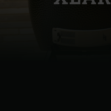
Denmark | Danmark
Estonia | Eesti
Finland | Suomi
France | France
Germany | Deutschland
Greece | Ελλάδα
Hungary | Magyarország