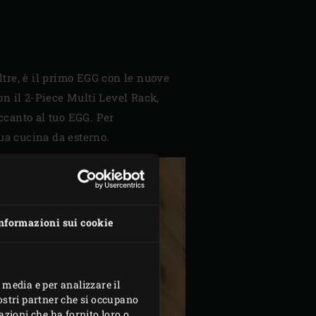
tre, è il primo EGG con le nuove
on il 2-Piece Multi Level Rack,
ccanto al tuo EGG. Per
ua cucina da esterno.
nformazioni sui cookie
 media e per analizzare il
nostri partner che si occupano
azioni che ha fornito loro o