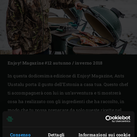
Enjoy! Magazine #12 autunno / inverno 2018
In questa dodicesima edizione di Enjoy! Magazine, Ants
Uustalu porta il gusto dell’Estonia a casa tua. Questo chef
ti accompagnerà con lui in un’avventura e ti mostrerà
cosa ha realizzato con gli ingredienti che ha raccolto, in
modo che tu possa preparare da solo queste ricette nel
Big Green Egg. Inoltre, hai sempre desiderato creare la
terrina perfetta? Karen Torosyan, campione mondiale di
Consenso
Dettagli
Informazioni sui cookie
paté en croûte (una terrina in crosta), spiegherà come