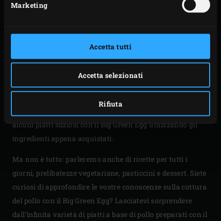
Marketing
In questo numero di Enjoy! dedicato all’autunno e
Accetta tutti
all’inverno, vi faremo assaporare il gusto più autentico
dell’Algarve e vi presenteremo i migliori prodotti locali di
Accetta selezionati
Berlino e dintorni. Il talentuoso Micha Schäfer, chef dello
Speiselokal Nobelhart & Schmutzig, vi condurrà in un
Rifiuta
tour presso alcuni dei suoi fornitori, per poi preparare
alcuni piatti sfiziosi con il Big Green Egg utilizzando gli
ingredienti appena acquistati.
Ma non è tutto: parleremo anche di ricette per tutti i
giorni, prelibatezze vegetariane, pasticcini e dessert. Siete
curiosi di approfondire le vostre conoscenze sulla cottura
del pollo con il Big Green Egg? Lasciatevi sorprendere
dall’infinita varietà di piatti a base di pollo preparati con il