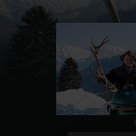
Denmark | Danmark
Estonia | Eesti
Finland | Suomi
France | France
Germany | Deutschland
Greece | Ελλάδα
Hungary | Magyarország