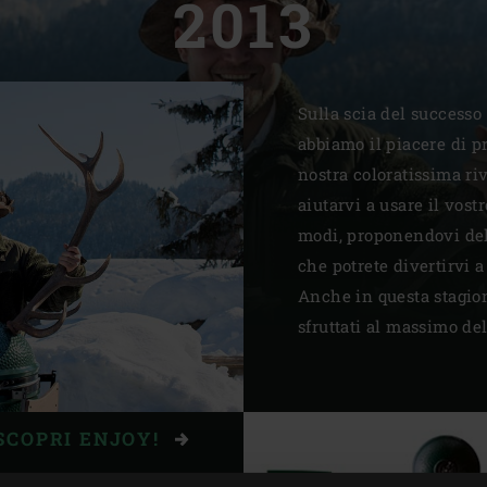
2013
Slovenia | Slovenija
Spain | España
Sulla scia del successo 
Sweden | Sverige
abbiamo il piacere di p
Switzerland (French) 
nostra coloratissima ri
aiutarvi a usare il vost
Switzerland | Schwei
modi, proponendovi deli
Turkey | Türkiye
che potrete divertirvi 
Anche in questa stagio
sfruttati al massimo del
SCOPRI ENJOY!