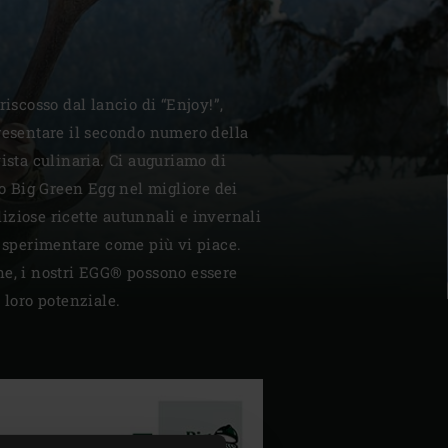
riscosso dal lancio di “Enjoy!”,
resentare il secondo numero della
| Schweiz (Français)
vista culinaria. Ci auguriamo di
ro Big Green Egg nel migliore dei
z
ziose ricette autunnali e invernali
a sperimentare come più vi piace.
ne, i nostri EGG® possono essere
 loro potenziale.