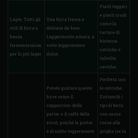
Piatti leggeri
e piatti crudi
Lager. Tutti gli
Una birra fresca e
come la
stili di birra a
delicata da bere.
tartare di
bassa
Leggermente amara, a
bistecca,
fermentazione,
volte leggermente
ostriche e
per lo più lager
dolce.
talvolta
ceviche.
Perfetta con
Potete gustare queste
le ostriche.
birre come il
Entrambi i
cappuccino della
tipi di birra
porter o il caffè della
con carne
stout, poiché la porter
rossa alla
è di solito leggermente
griglia (se la