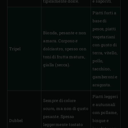
tipicamente dolce.
e saporiti.
Piatti forti a
base di
pesce, piatti
Bionda, pesante e non
vegetariani
amara. Corposo e
con gusto di
Tripel
dolciastro, spesso con
terra, vitello,
toni di frutta matura,
pollo,
gialla (secca).
tacchino,
gamberoni e
aragosta.
Piatti leggeri
Sempre di colore
e autunnali
scuro, ma non di gusto
con pollame,
pesante. Spesso
Dubbel
bisque e
leggermente tostato