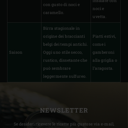
insalate con
con gusto di noci e
noci e
caramello.
uvetta.
Birra stagionale in
origine dei braccianti
Piatti estivi,
belgi dei tempi antichi.
come i
Saison
Oggi uno stile secco,
gamberoni
rustico, dissetante che
alla griglia o
può sembrare
l’aragosta.
leggermente sulfureo.
NEWSLETTER
Se desideri ricevere le ricette più gustose via e-mail,