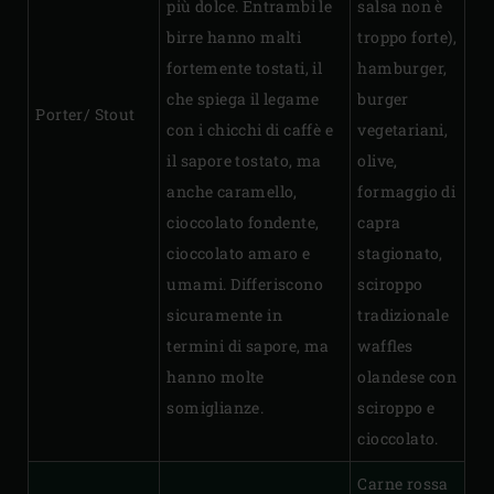
più dolce. Entrambi le
salsa non è
birre hanno malti
troppo forte),
fortemente tostati, il
hamburger,
che spiega il legame
burger
Porter/ Stout
con i chicchi di caffè e
vegetariani,
il sapore tostato, ma
olive,
anche caramello,
formaggio di
cioccolato fondente,
capra
cioccolato amaro e
stagionato,
umami. Differiscono
sciroppo
sicuramente in
tradizionale
termini di sapore, ma
waffles
hanno molte
olandese con
somiglianze.
sciroppo e
cioccolato.
Carne rossa