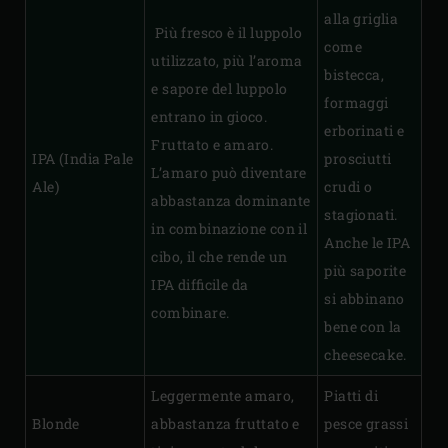
alla griglia
Più fresco è il luppolo
come
utilizzato, più l’aroma
bistecca,
e sapore del luppolo
formaggi
entrano in gioco.
erborinati e
Fruttato e amaro.
IPA (India Pale
prosciutti
L’amaro può diventare
Ale)
crudi o
abbastanza dominante
stagionati.
in combinazione con il
Anche le IPA
cibo, il che rende un
più saporite
IPA difficile da
si abbinano
combinare.
bene con la
cheesecake.
Leggermente amaro,
Piatti di
Blonde
abbastanza fruttato e
pesce grassi