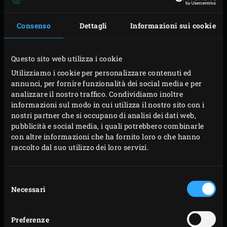
combini con la lager o con una IPA, diventeranno solo più
piccanti. È meglio scegliere una birra dolce con meno
Consenso
Dettagli
Informazioni sui cookie
luppolo, come la birra gruit o una triple: un gusto pesante
e di colore scuro. La dolcezza neutralizzerà il piccante”.
Questo sito web utilizza i cookie
Utilizziamo i cookie per personalizzare contenuti ed
annunci, per fornire funzionalità dei social media e per
analizzare il nostro traffico. Condividiamo inoltre
informazioni sul modo in cui utilizza il nostro sito con i
nostri partner che si occupano di analisi dei dati web,
pubblicità e social media, i quali potrebbero combinarle
con altre informazioni che ha fornito loro o che hanno
raccolto dal suo utilizzo dei loro servizi.
Selezione
Necessari
del
consenso
Preferenze