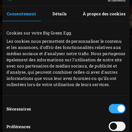
Consentement
Détails
À propos des cookies
Cookies sur votre Big Green Egg.
Les cookies nous permettent de personnaliser le contenu
et les annonces, d'offrir des fonctionnalités relatives aux
médias sociaux et d'analyser notre trafic. Nous partageons
PRÉPARATION
également des informations sur l'utilisation de notre site
avec nos partenaires de médias sociaux, de publicité et
Allumez le
charbon de bois
dans le Big Green Egg et
d'analyse, qui peuvent combiner celles-ci avec d'autres
informations que vous leur avez fournies ou qu'ils ont
faites chauffer, avec le
convEGGtor
et la
grille en
collectées lors de votre utilisation de leurs services.
acier inoxydable
posés à l’intérieur, à une
température de 200 °C.
Sélection
Entre-temps, beurrez un moule à tarte à fond
Nécessaires
du
amovible (Ø 32 cm). Saupoudrez le moule de farine
consentement
et tapotez-le pour enlever l’excédent. Farinez le plan
Préférences
de travail, déposez-y la pâte et étalez-la avec le