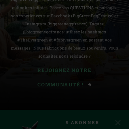
culinaires infinies. Posez vos QUESTIONS et partagez
vos expériences sur Facebook (BigGreenEggFrance) et
Instagram (biggreeneggfrance). Taguez
@biggreeneggfrance, utilisez les hashtags
#TheEvergreen et #forevergreen en postant vos
messages ! Nous fabriquons de beaux souvenirs. Vous
souhaitez nous rejoindre ?
REJOIGNEZ NOTRE
COMMUNAUTÉ !
S'ABONNER