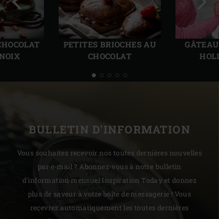
Diapo
Diap
précédente
suiv
CHOCOLAT
PETITES BRIOCHES AU
GÂTEAU
 NOIX
CHOCOLAT
HOL
BULLETIN D'INFORMATION
Vous souhaitez recevoir nos toutes dernières nouvelles
par e-mail ? Abonnez-vous à notre bulletin
d'information mensuel Inspiration Today et donnez
plus de saveur à votre boîte de messagerie ! Vous
recevrez automatiquement les toutes dernières