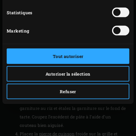
rouleau à pâtisserie jusqu’à obtenir une épaisseur
Statistiques
d’environ 5 millimètres, afin qu’elle soit
suffisamment grande pour tapisser le moule.
Marketing
Tapissez le moule à tarte avec la pâte, en la laissant
dépasser du bord d’au moins 1 centimètre.
Sortez la garniture du réfrigérateur et remuez-la
Tout autoriser
délicatement. Ajoutez le jaune d’œuf et incorporez-
le à l’aide d’une spatule. Battez les blancs d’œufs
Autoriser la sélection
dans un bol dégraissé pendant environ 30 secondes
jusqu’à ce qu’ils soient mousseux. Ajoutez les 60 g
de sucre cristallisé et battez jusqu’à l’obtention de
Refuser
pics fermes. Incorporez le blanc d’œuf battu à la
garniture au riz et étalez la garniture sur le fond de
tarte. Coupez l’excédent de pâte à l’aide d’un
couteau bien aiguisé.
Placez la
pierre de cuisson
froide sur la grille et