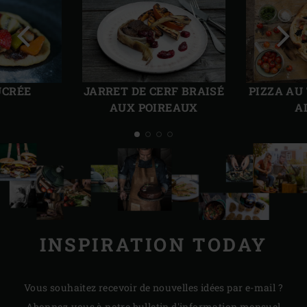
Diapo
Diap
précédente
suiv
UCRÉE
JARRET DE CERF BRAISÉ
PIZZA AU
AUX POIREAUX
A
INSPIRATION TODAY
Vous souhaitez recevoir de nouvelles idées par e-mail ?
Abonnez-vous à notre bulletin d'information mensuel