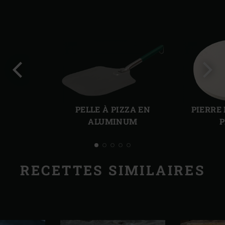
Diapo
Diap
précédente
suiv
PELLE À PIZZA EN
PIERRE
ALUMINUM
P
RECETTES SIMILAIRES