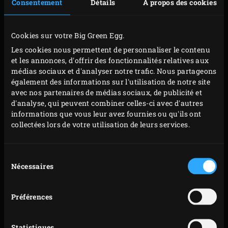
garniture de la pizza). Coupez le reste des courgettes
Consentement
Détails
À propos des cookies
en quatre dans la longueur. Coupez les laitues Little
Gem en deux et arrosez légèrement les morceaux de
Cookies sur votre Big Green Egg.
courgette et de laitue d’huile d’olive. Coupez le
Les cookies nous permettent de personnaliser le contenu
citron en deux.
et les annonces, d'offrir des fonctionnalités relatives aux
médias sociaux et d'analyser notre trafic. Nous partageons
Posez les morceaux de courgette et de citron sur la
également des informations sur l'utilisation de notre site
grille du Big Green Egg. Rabattez le couvercle et
avec nos partenaires de médias sociaux, de publicité et
faites griller les courgettes 8 minutes environ en
d'analyse, qui peuvent combiner celles-ci avec d'autres
informations que vous leur avez fournies ou qu'ils ont
prenant soin de retourner toutes les 2 à 2 minutes
collectées lors de votre utilisation de leurs services.
et demie les courgettes et le citron. Placez après 6
minutes environ les moitiés de laitue sur la grille et
Sélection
faites-les griller des deux côtés 1 minute environ.
Nécessaires
du
Rabattez le couvercle après chaque manipulation.
consentement
Retirez les légumes et le citron de la grille. Posez les
Préférences
légumes dans un plat et gardez les deux moitiés de
citron à part. Sortez la grille en fonte de l’EGG à
Statistiques