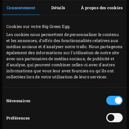
et faites griller les jarrets pendant 8 à 10 minutes
Consentement
Détails
À propos des cookies
sur toutes leurs faces, jusqu’à ce qu’ils soient bien
dorés. Quelques minutes avant que les jarrets ne
Cookies sur votre Big Green Egg.
soient bien dorés, ajoutez les moitiés de tête d’ail et
Les cookies nous permettent de personnaliser le contenu
les brins de romarin, d’origan et de thym. Faites
et les annonces, d'offrir des fonctionnalités relatives aux
attention à ne pas brûler les herbes aromatiques.
médias sociaux et d'analyser notre trafic. Nous partageons
Retirez les jarrets d’agneau, l’ail et les herbes
également des informations sur l'utilisation de notre site
avec nos partenaires de médias sociaux, de publicité et
aromatiques de l’EGG et placez-les dans le
faitout en
d'analyse, qui peuvent combiner celles-ci avec d'autres
fonte
. Retirez la grille en fonte et placez la
grille en
informations que vous leur avez fournies ou qu'ils ont
acier inoxydable
dans l’EGG. Ajoutez les moitiés de
collectées lors de votre utilisation de leurs services.
citron, le paprika, le miel, le concentré de tomates,
la moutarde et l’anis étoilé dans le faitout en fonte
Sélection
et incorporez le bouillon et le vin rouge. Placez la
Nécessaires
du
consentement
casserole sur la grille, fermez le couvercle de l’EGG
et attendez que le liquide soit proche de l’ébullition.
Préférences
Retirez la casserole et la grille de l’EGG, placez le