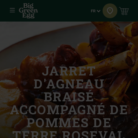
Menu
Langue
FR
JARRET
D'AGNEAU
BRAISÉ
ACCOMPAGNÉ DE
POMMES DE
TERRE ROSEVAL