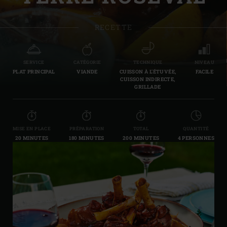
RECETTE
SERVICE
CATÉGORIE
TECHNIQUE
NIVEAU
PLAT PRINCIPAL
VIANDE
CUISSON À L'ÉTUVÉE,
FACILE
CUISSON INDIRECTE,
GRILLADE
MISE EN PLACE
PRÉPARATION
TOTAL
QUANTITÉ
20 MINUTES
180 MINUTES
200 MINUTES
4 PERSONNES