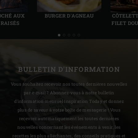
Diapo
Diap
précédente
suiv
OCHÉ AUX
CÔTELETT
BURGER D'AGNEAU
BRAISÉS
FILET DO
BULLETIN D'INFORMATION
Vous souhaitez recevoir nos toutes dernières nouvelles
par e-mail ? Abonnez-vous à notre bulletin
d'information mensuel Inspiration Today et donnez
plus de saveur à votre boîte de messagerie ! Vous
recevrez automatiquement les toutes dernières
nouvelles concernant les événements à venir, les
recettes les plus alléchantes, des conseils pratiques et