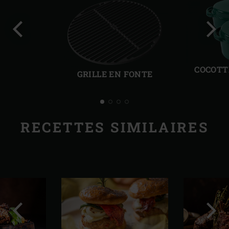
Diapo
Diap
précédente
suiv
COCOTT
GRILLE EN FONTE
RECETTES SIMILAIRES