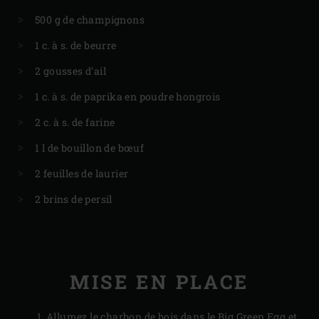
500 g de champignons
1 c. à s. de beurre
2 gousses d’ail
1 c. à s. de paprika en poudre hongrois
2 c. à s. de farine
1 l de bouillon de bœuf
2 feuilles de laurier
2 brins de persil
MISE EN PLACE
Allumez le
charbon de bois
dans le Big Green Egg et