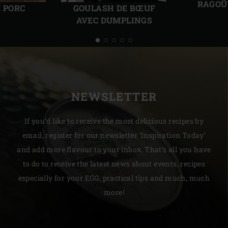
RAGOÛ
E PORC
GOULASH DE BŒUF
AVEC DUMPLINGS
NEWSLETTER
If you’d like to receive the most delicious recipes by
email, register for our newsletter ‘Inspiration Today’
and add more flavour to your inbox. That’s all you have
to do to receive the latest news about events, recipes
especially for your EGG, practical tips and much, much
more!