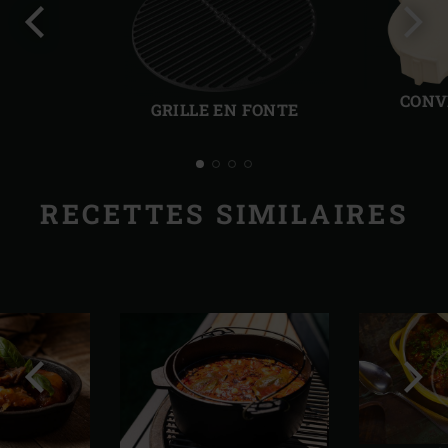
Diapo
Diap
précédente
suiv
CONV
GRILLE EN FONTE
RECETTES SIMILAIRES
Diapo
Diap
précédente
suiv