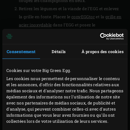
coupez les champignons en deux.
Retirez les légumes et la viande de l’EGG et enlevez
la grille en fonte. Placez le
convEGGtor
et la
grille en
acier inoxydable
dans l’EGG et posez le
faitout
dessus pour le préchauffer. La température
de l’EGG descend à 140 °C lorsque les accessoires
froids sont mis à l’intérieur, maintenez la
Consentement
Détails
À propos des cookies
température à ce niveau pour la suite de la
préparation.
Cookies sur votre Big Green Egg.
Coupez les oignons et les poivrons grillés en gros
Les cookies nous permettent de personnaliser le contenu
morceaux. Ajoutez le beurre dans le faitout et
et les annonces, d'offrir des fonctionnalités relatives aux
faites-y revenir les oignons pendant environ 5
médias sociaux et d'analyser notre trafic. Nous partageons
également des informations sur l'utilisation de notre site
minutes jusqu’à ce qu’ils soient translucides.
avec nos partenaires de médias sociaux, de publicité et
Écrasez l’ail (dans sa peau) et ajoutez-le aux
d'analyse, qui peuvent combiner celles-ci avec d'autres
oignons avec le paprika en poudre. Incorporez la
informations que vous leur avez fournies ou qu'ils ont
collectées lors de votre utilisation de leurs services.
farine au mélange d’oignons. Laissez la farine cuire