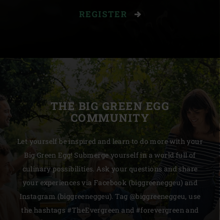
REGISTER
THE BIG GREEN EGG
COMMUNITY
Let yourself be inspired and learn to do more with your
Big Green Egg! Submerge yourself in a world full of
culinary possibilities. Ask your questions and share
your experiences via Facebook (biggreeneggeu) and
Instagram (biggreeneggeu). Tag @biggreeneggeu, use
the hashtags #TheEvergreen and #forevergreen and