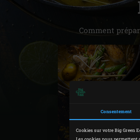
Denmark | Danmark
Estonia | Eesti
Comment préparer
Finland | Suomi
France | France
Germany | Deutschland
Greece | Ελλάδα
Hungary | Magyarország
Consentement
Cookies sur votre Big Green E
Les cookies nous permettent d