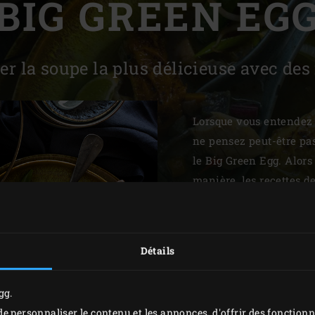
BIG GREEN EG
Slovenia | Slovenija
Spain | España
 la soupe la plus délicieuse avec des 
Sweden | Sverige
Switzerland (French) 
Lorsque vous entendez 
ne pensez peut-être pa
Switzerland | Schwei
le Big Green Egg. Alor
Turkey | Türkiye
manière, les recettes d
goût. Et plus particuli
l’une de techniques de 
comme par exemple les g
Détails
soupe allez-vous mijot
thaï? Ou vous préférez
gg.
lentilles ou aux légum
e personnaliser le contenu et les annonces, d'offrir des fonctionn