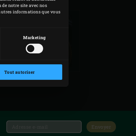
 de notre site avec nos
d'autres informations que vous
Marketing
SOUPE THAÏ AU
OULET ET LAIT DE
COCO
Tout autoriser
Envoyer