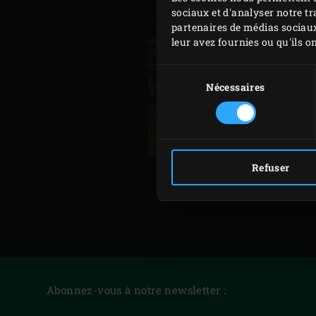
sociaux et d'analyser notre tr
partenaires de médias sociaux
leur avez fournies ou qu'ils on
Sélection
du
Nécessaires
SOUPE DE LÉGUM
consentement
CUITS À LA BRAI
ET GRILLÉS
Refuser
Abonnez-vous à notre newsletter :