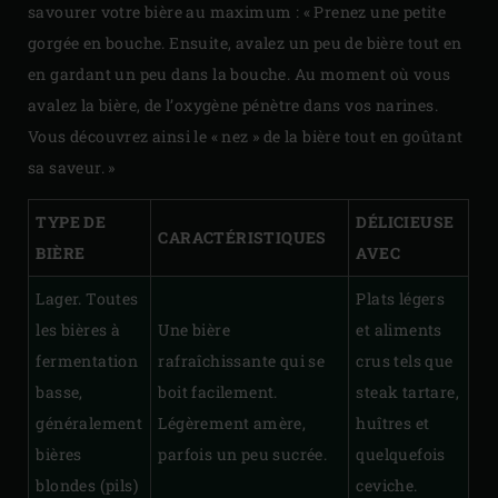
savourer votre bière au maximum : « Prenez une petite
gorgée en bouche. Ensuite, avalez un peu de bière tout en
en gardant un peu dans la bouche. Au moment où vous
avalez la bière, de l’oxygène pénètre dans vos narines.
Vous découvrez ainsi le « nez » de la bière tout en goûtant
sa saveur. »
TYPE DE
DÉLICIEUSE
CARACTÉRISTIQUES
BIÈRE
AVEC
Lager. Toutes
Plats légers
les bières à
Une bière
et aliments
fermentation
rafraîchissante qui se
crus tels que
basse,
boit facilement.
steak tartare,
généralement
Légèrement amère,
huîtres et
bières
parfois un peu sucrée.
quelquefois
blondes (pils)
ceviche.