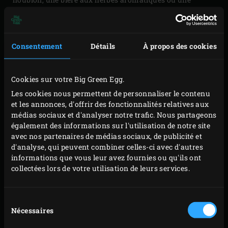
quadruple par exemple. Une bière par conséquent plus
corsée, ambrée ou brune. La douceur neutralise le
piquant. »
Consentement
Détails
À propos des cookies
Cookies sur votre Big Green Egg.
Les cookies nous permettent de personnaliser le contenu
et les annonces, d'offrir des fonctionnalités relatives aux
médias sociaux et d'analyser notre trafic. Nous partageons
également des informations sur l'utilisation de notre site
avec nos partenaires de médias sociaux, de publicité et
d'analyse, qui peuvent combiner celles-ci avec d'autres
informations que vous leur avez fournies ou qu'ils ont
collectées lors de votre utilisation de leurs services.
Sélection
Nécessaires
du
consentement