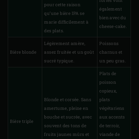
fortes vont
pour cette raison
également
qu’une bière IPA se
bien avec du
marie difficilement à
cheese-cake.
des plats.
Légèrement amère,
Poissons
Bière blonde
assez fruitée et un goût
charnus et
sucré typique.
un peu gras.
Plats de
poisson
copieux,
Blonde et corsée. Sans
plats
amertume, pleine en
végétariens
bouche et sucrée, avec
aux accents
Bière triple
souvent des tons de
de terroir,
fruits jaunes mûrs et
viande de