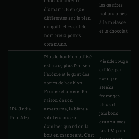
chocolat amer et
les gaufres
d’umami. Bien que
hollandaises
différentes sur le plan
à la mélasse
du goût, elles ont de
et le chocolat.
nombreux points
communs.
Plus le houblon utilisé
Viande rouge
est frais, plus l’on sent
grillée, par
l’arôme et le goût des
exemple
sortes de houblon.
steaks,
Fruitée et amère. En
fromages
raison de son
bleus et
IPA (India
amertume, la bière a
jambons
Pale Ale)
vite tendance à
crus ou secs.
dominer quand on la
Les IPA plus
boit en mangeant. C’est