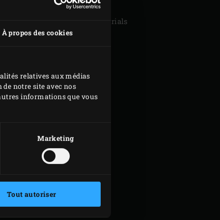
ue cooking enthusiasts prefer
 ingredients and the best materials
À propos des cookies
y optimise the flavours of the
INE ENJOY!
alités relatives aux médias
 de notre site avec nos
d'autres informations que vous
Marketing
Tout autoriser