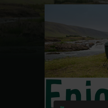
Denmark | Danmark
Estonia | Eesti
Finland | Suomi
France | France
Germany | Deutschland
Greece | Ελλάδα
Hungary | Magyarország