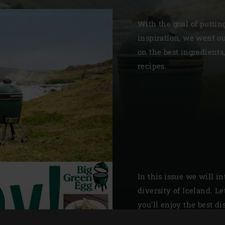
Slovenia | Slovenija
With the goal of putting
Spain | España
inspiration, we went ou
on the best ingredients
Sweden | Sverige
recipes.
Switzerland (French) 
Switzerland | Schwei
Turkey | Türkiye
In this issue we will i
diversity of Iceland. L
you’ll enjoy the best di
seasonal ingredients. T