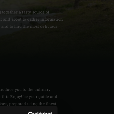
 together a tasty source of
t and about to gather information
, and to find the most delicious
| Schweiz (Français)
z
ntroduce you to the culinary
et this Enjoy! be your guide and
shes, prepared using the finest
he Big Green Egg is, of course,