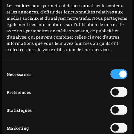
Les cookies nous permettent de personnaliser le contenu
« L’eau à la bouche » sur l’île de pécheurs suédoise
et les annonces, d'offrir des fonctionnalités relatives aux
de Gullholmen : l’expert Big Green Egg Ralph de Kok
médias sociaux et d'analyser notre trafic. Nous partageons
nous propose 7 irrésistibles recettes (de poisson)
également des informations sur l'utilisation de notre site
avec nos partenaires de médias sociaux, de publicité et
3 recettes de fête spéciales minichefs Big Green Egg.
d'analyse, qui peuvent combiner celles-ci avec d'autres
Une expédition gustative dans le delta de l’Èbre
informations que vous leur avez fournies ou qu'ils ont
(Catalogne) avec le chef Fran López
collectées lors de votre utilisation de leurs services.
Et bien plus d’articles alléchants à découvrir sans
plus attendre !
Sélection
Nécessaires
du
Enjoy!
consentement
Préférences
Statistiques
Marketing