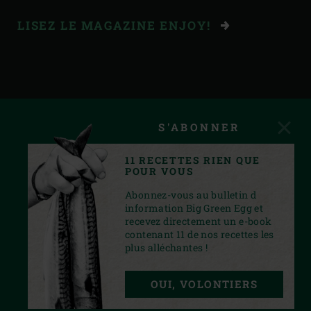
LISEZ LE MAGAZINE ENJOY!
S'ABONNER
11 RECETTES RIEN QUE
POUR VOUS
Abonnez-vous au bulletin d
information Big Green Egg et
recevez directement un e-book
contenant 11 de nos recettes les
plus alléchantes !
INSTAGRAM
YOUTUBE
FACEBOOK
PINTEREST
TWITTER
OUI, VOLONTIERS
PRIVACY STATEMENT