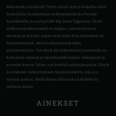
Rakastatko äyriäisiä? Sitten sinun täytyy kokeilla näitä
herkullisia haudutettuja sydänsimpukoita Pernod-
kastikkeella ja suolayrtillä Big Green Eggissäsi. Tämä
sydänsimpukkaresepti on helppo, uskomattoman
maukas ja erittäin nopea valmistaa! Kun kamadosi on
lämpenemässä, aloita sydänsimpukoiden
puhdistaminen. Tee tämä yksinkertaisesti pesemällä ne
kylmässä vedessä ja hävittämällä kaikki rikkinäiset ja
avoimet kuoret. Sitten voit keittää sydänsimpukat. Käytä
kastikkeen valmistukseen haudutuslientä, joka on
täynnä makua. Herkullinen alkuruoka kahdelle tai
jaettava annos.
AINEKSET