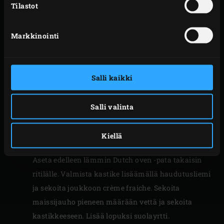
Tilastot
välillä ja sulje EGGin kansi jokaisen vaiheen
jälkeen.
Valuta sydänsimpukat ja lisää ne
Dutch oven
-
Markkinointi
pataan. Kypsennä 2-3 minuuttia.
Deglaseeraa Pernodilla ja valkoviinillä. Hauduta 4-5
minuuttia, kunnes kuoret ovat auenneet; sekoita
Salli kaikki
välillä. Poimi persiljan lehdet oksista ja hienonna
ne.
Salli valinta
Siivilöi sydänsimpukat ja kerää neste talteen.
Lusikoi sydänsimpukat kauniiseen astiaan, aseta
Kiellä
sivuun ja mittaa 100 millilitraa keittonestettä.
Aseta edelleen lämmin Dutch oven -pata takaisin
ritilälle. Valmista kastike lisäämällä haudutusliemi
ja sekoita joukkoon crème fraiche. Sekoita
maissijauho pieneen määrään vettä ja sekoita
kastikkeeseen. Lisää lopuksi suolayrtti.