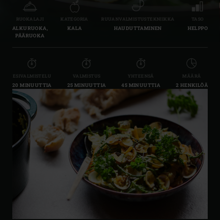
RUOKALAJI
KATEGORIA
RUUANVALMISTUSTEKNIIKKA
TASO
ALKURUOKA,
KALA
HAUDUTTAMINEN
HELPPO
PÄÄRUOKA
ESIVALMISTELU
VALMISTUS
YHTEENSÄ
MÄÄRÄ
20 MINUUTTIA
25 MINUUTTIA
45 MINUUTTIA
2 HENKILÖÄ