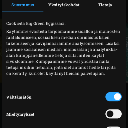
neljään osaan ja hienonna. Kuori puolet
Suostumus
Yksityiskohdat
Tietoja
porkkanasta ja viipaloi ohueksi.
Cookieita Big Green Eggissäsi.
Käytämme evästeitä tarjoamamme sisällön ja mainosten
räätälöimiseen, sosiaalisen median ominaisuuksien
tukemiseen ja kävijämäärämme analysoimiseen. Lisäksi
jaamme sosiaalisen median, mainosalan ja analytiikka-
alan kumppaneillemme tietoja siitä, miten käytät
sivustoamme. Kumppanimme voivat yhdistää näitä
tietoja muihin tietoihin, joita olet antanut heille tai joita
on kerätty, kun olet käyttänyt heidän palvelujaan.
VALMISTUS
Suostumuksen
Välttämätön
valinta
Kuumenna oliiviöljy pyöreässä vihreässä -padassa.
Mieltymykset
Lisää salottisipulit, valkosipuli, purjo, porkkana ja
curryjauhe ja paista noin 3 minuuttia; sekoita