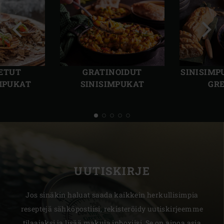
Edellinen
Seur
dia
dia
ETUT
GRATINOIDUT
SINISIMP
MPUKAT
SINISIMPUKAT
GRE
UUTISKIRJE
Jos sinäkin haluat saada kaikkein herkullisimpia
reseptejä sähköpostiisi, rekisteröidy uutiskirjeemme
tilaajaksi ja lisää makuja inboxiisi. Se on ainoa asia