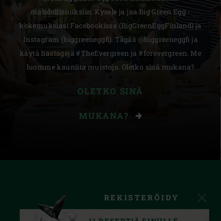
mahdollisuuksiin. Kysele ja jaa Big Green Egg -
kokemuksiasi Facebookissa (BigGreenEggFinland) ja
Instagram (biggreeneggfi). Tägää @biggreeneggfi ja
käytä hastagejä #TheEvergreen ja #forevergreen. Me
luomme kauniita muistoja. Oletko sinä mukana?
OLETKO SINÄ
MUKANA?
REKISTERÖIDY
11 RESEPTIÄ SINULLE