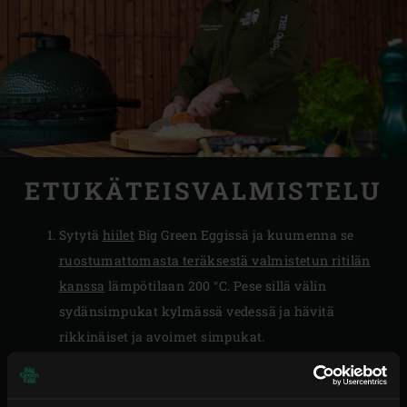
ETUKÄTEISVALMISTELU
Sytytä
hiilet
Big Green Eggissä ja kuumenna se
ruostumattomasta teräksestä valmistetun ritilän
kanssa
lämpötilaan 200 °C. Pese sillä välin
sydänsimpukat kylmässä vedessä ja hävitä
rikkinäiset ja avoimet simpukat.
Kuori ja hienonna salottisipulit ja valkosipulit.
Puhdista purjo, leikkaa se pituussuunnassa