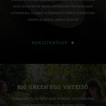
mitä sinun pitää tehdä saadaksesi viimeisimmät
uutisemme, reseptit erityisesti EGGillesi, käytännön
ohjeita ja paljon, paljon muuta!
REKISTERÖIDY
BIG GREEN EGG YHTEISÖ
Inspiroidu ja opi lisää mitä kaikkea voit tehdä Big
Green Eggilläsi! Uppoudu kulinaristisiin