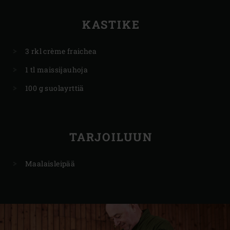
KASTIKE
3 rkl crème fraichea
1 tl maissijauhoja
100 g suolayrttiä
TARJOILUUN
Maalaisleipää