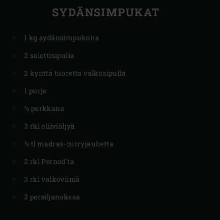
SYDÄNSIMPUKAT
1 kg sydänsimpukoita
2 salottisipulia
2 kynttä tuoretta valkosipulia
1 purjo
½ porkkana
3 rkl oliiviöljyä
½ tl madras-curryjauhetta
2 rkl Pernod´ta
3 rkl valkoviiniä
3 persiljanoksaa