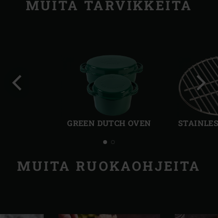
MUITA TARVIKKEITA
Edellinen
Seur
dia
dia
GREEN DUTCH OVEN
STAINLES
MUITA RUOKAOHJEITA