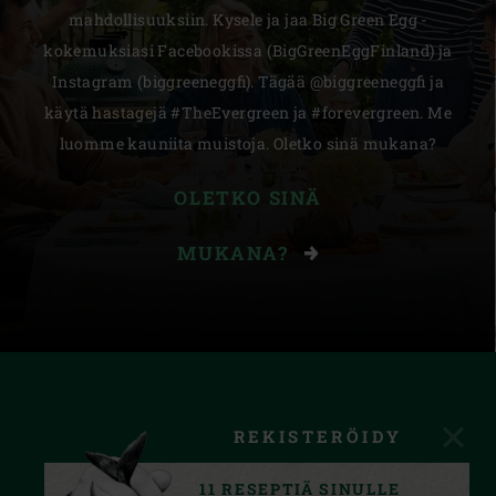
mahdollisuuksiin. Kysele ja jaa Big Green Egg -
kokemuksiasi Facebookissa (BigGreenEggFinland) ja
Instagram (biggreeneggfi). Tägää @biggreeneggfi ja
käytä hastagejä #TheEvergreen ja #forevergreen. Me
luomme kauniita muistoja. Oletko sinä mukana?
OLETKO SINÄ
MUKANA?
REKISTERÖIDY
11 RESEPTIÄ SINULLE