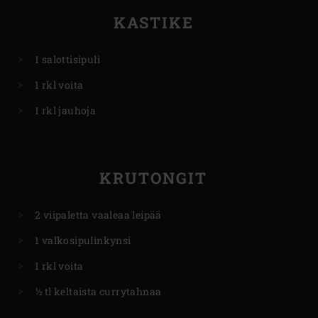
KASTIKE
1 salottisipuli
1 rkl voita
1 rkl jauhoja
KRUTONGIT
2 viipaletta vaaleaa leipää
1 valkosipulinkynsi
1 rkl voita
½ tl keltaista currytahnaa