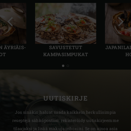
Edellinen
Seur
dia
dia
N ÄYRIÄIS-
SAVUSTETUT
JAPANILA
OT
KAMPASIMPUKAT
H
UUTISKIRJE
Jos sinäkin haluat saada kaikkein herkullisimpia
reseptejä sähköpostiisi, rekisteröidy uutiskirjeemme
tilaajaksi ja lisää makuja inboxiisi. Se on ainoa asia