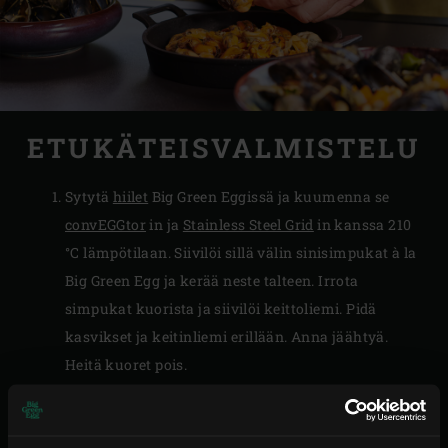
ETUKÄTEISVALMISTELU
Sytytä
hiilet
Big Green Eggissä ja kuumenna se
convEGGtor
in ja
Stainless Steel Grid
in kanssa 210
°C lämpötilaan. Siivilöi sillä välin sinisimpukat à la
Big Green Egg ja kerää neste talteen. Irrota
simpukat kuorista ja siivilöi keittoliemi. Pidä
kasvikset ja keitinliemi erillään. Anna jäähtyä.
Heitä kuoret pois.
Kuori ja pilko salottisipuli kastikkeen
valmistamiseksi. Sulata voi pannulla, lisää