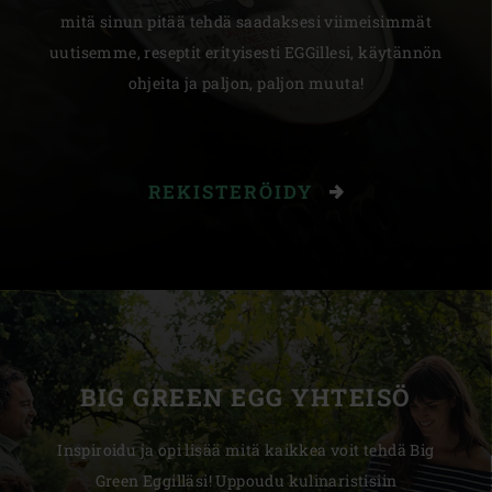
mitä sinun pitää tehdä saadaksesi viimeisimmät
uutisemme, reseptit erityisesti EGGillesi, käytännön
ohjeita ja paljon, paljon muuta!
REKISTERÖIDY
BIG GREEN EGG YHTEISÖ
Inspiroidu ja opi lisää mitä kaikkea voit tehdä Big
Green Eggilläsi! Uppoudu kulinaristisiin