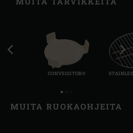
MUITA TARVIKKEITA
Edellinen
Seur
dia
dia
CONVEGGTOR®
STAINLES
MUITA RUOKAOHJEITA