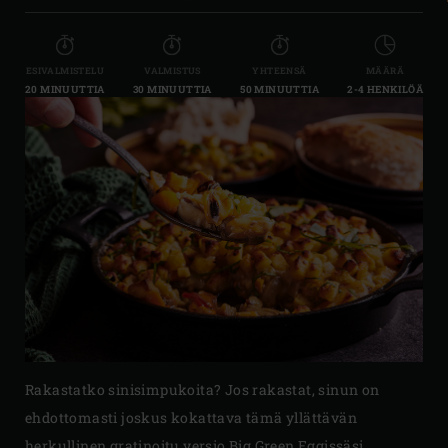
ESIVALMISTELU
VALMISTUS
YHTEENSÄ
MÄÄRÄ
20 MINUUTTIA
30 MINUUTTIA
50 MINUUTTIA
2-4 HENKILÖÄ
Rakastatko sinisimpukoita? Jos rakastat, sinun on
ehdottomasti joskus kokattava tämä yllättävän
herkullinen gratinoitu versio Big Green Eggissäsi.