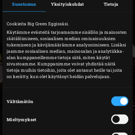
salottisipuli ja sekoita joukkoon jauhot. Kypsennä
Suostumus
Yksityiskohdat
Tietoja
noin 2 minuuttia ja kaada sekaan vispilällä
sekoittaen niin paljon jäähtynyttä keitinlientä, että
Cookieita Big Green Eggissäsi.
muodostuu sakea kastike. Ota pannu pois liedeltä
Käytämme evästeitä tarjoamamme sisällön ja mainosten
ja sekoita joukkoon erillään pidetyt kasvikset.
räätälöimiseen, sosiaalisen median ominaisuuksien
tukemiseen ja kävijämäärämme analysoimiseen. Lisäksi
jaamme sosiaalisen median, mainosalan ja analytiikka-
alan kumppaneillemme tietoja siitä, miten käytät
sivustoamme. Kumppanimme voivat yhdistää näitä
tietoja muihin tietoihin, joita olet antanut heille tai joita
on kerätty, kun olet käyttänyt heidän palvelujaan.
Suostumuksen
Välttämätön
valinta
Mieltymykset
VALMISTUS