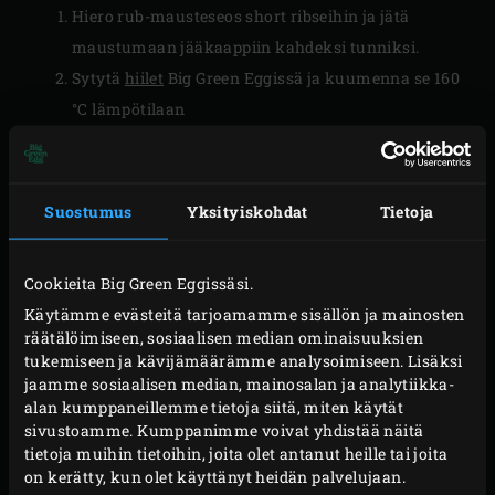
Hiero rub-mausteseos short ribseihin ja jätä
maustumaan jääkaappiin kahdeksi tunniksi.
Sytytä
hiilet
Big Green Eggissä ja kuumenna se 160
°C lämpötilaan
VALMISTUS
Suostumus
Yksityiskohdat
Tietoja
Aseta omenapuu-savustuspala kyteville hiilille,
asenna
ConvEGGtor
ja valutusvuoka tämän päälle.
Cookieita Big Green Eggissäsi.
Aseta
ruostumattomasta teräksestä valmistettu
Käytämme evästeitä tarjoamamme sisällön ja mainosten
ritilä
EGGiin ja laita short ribsit ritilälle. Sulje EGGin
räätälöimiseen, sosiaalisen median ominaisuuksien
tukemiseen ja kävijämäärämme analysoimiseen. Lisäksi
kansi ja anna lihan savustua noin 1½ tuntia.
jaamme sosiaalisen median, mainosalan ja analytiikka-
Kamadon lämpötila laskee noin 110 °C lukemaan;
alan kumppaneillemme tietoja siitä, miten käytät
ylläpidä tätä lämpötilaa.
sivustoamme. Kumppanimme voivat yhdistää näitä
tietoja muihin tietoihin, joita olet antanut heille tai joita
Poista savustetut short ribsit EGGistä ja aseta ne
on kerätty, kun olet käyttänyt heidän palvelujaan.
sivuun. Poista ritilä, valutusvuoka ja convEGGtor ja