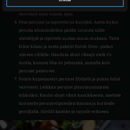
lämpötila lukemaan 140 °C. Hauduta lihaa
varovasti noin tunnin ajan.
Pese perunat ja taputtele ne kuiviksi. Aseta kukin
peruna alumiinifolion päälle. Lorauta niille
oliiviöljyä ja ripottele suolaa maun mukaan. Taita
foliot kiinni ja aseta paketit Dutch Oven -padan
viereen ritilälle. Hauduta short ribsejä vielä 1½
tuntia, kunnes liha on pehmeää, samalla kun
perunat paistuvat.
Poista kypsennetyt perunat EGGistä ja poista foliot
varovasti. Leikkaa perunat pituussuunnassa
lohkoiksi. Kauho short ribsit kastikkeesta, asettele
lautaselle perunaviipaleiden kanssa ja koristele
persiljalla. Siivilöi kastike ja tarjoile erikseen.