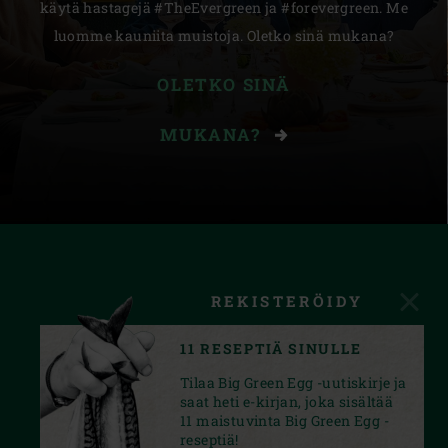
käytä hastagejä #TheEvergreen ja #forevergreen. Me
luomme kauniita muistoja. Oletko sinä mukana?
OLETKO SINÄ
MUKANA?
REKISTERÖIDY
11 RESEPTIÄ SINULLE
Tilaa Big Green Egg -uutiskirje ja
saat heti e-kirjan, joka sisältää
11 maistuvinta Big Green Egg -
reseptiä!