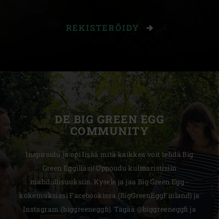
REKISTERÖIDY
DE BIG GREEN EGG
COMMUNITY
Inspiroidu ja opi lisää mitä kaikkea voit tehdä Big
Green Eggilläsi! Uppoudu kulinaristisiin
mahdollisuuksiin. Kysele ja jaa Big Green Egg -
kokemuksiasi Facebookissa (BigGreenEggFinland) ja
Instagram (biggreeneggfi). Tägää @biggreeneggfi ja