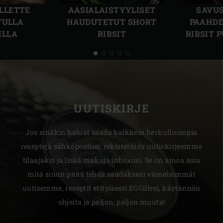
dia
dia
LLETTE
AASIALAISTYYLISET
SAVUS
TULLA
HAUDUTETUT SHORT
PAAHDE
ILLA
RIBSIT
RIBSIT 
UUTISKIRJE
Jos sinäkin haluat saada kaikkein herkullisimpia
reseptejä sähköpostiisi, rekisteröidy uutiskirjeemme
tilaajaksi ja lisää makuja inboxiisi. Se on ainoa asia
mitä sinun pitää tehdä saadaksesi viimeisimmät
uutisemme, reseptit erityisesti EGGillesi, käytännön
ohjeita ja paljon, paljon muuta!