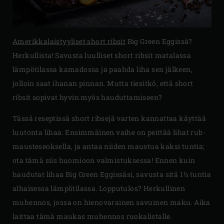
Amerikkalaistyyliset short ribsit
Big Green Eggissä?
Herkullista! Savusta luulliset short ribsit matalassa
lämpötilassa kamadossa ja paahda liha sen jälkeen,
jolloin saat ihanan pinnan. Mutta tiesitkö, että short
ribsit sopivat hyvin myös hauduttamiseen?
Tässä reseptissä short ribsejä varten kannattaa käyttää
luutonta lihaa. Ensimmäinen vaihe on peittää lihat rub-
mausteseoksella, ja antaa niiden maustua kaksi tuntia;
ota tämä siis huomioon valmistuksessa! Ennen kuin
haudutat lihaa Big Green Eggissäsi, savusta sitä 1½ tuntia
alhaisessa lämpötilassa. Lopputulos? Herkullinen
muhennos, jossa on hienovarainen savuinen maku. Aika
laittaa tämä maukas muhennos ruokalistalle.