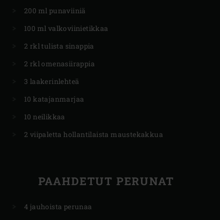
200 ml punaviiniä
100 ml valkoviinietikkaa
2 rkl tulista sinappia
2 rkl omenasiirappia
3 laakerinlehteä
10 katajanmarjaa
10 neilikkaa
2 viipaletta hollantilaista maustekakkua
PAAHDETUT PERUNAT
4 jauhoista perunaa