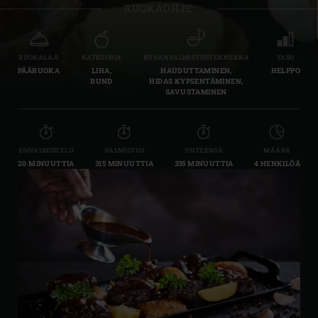
RUOKAOHJE
RUOKALAJI
KATEGORIA
RUUANVALMISTUSTEKNIIKKA
TASO
PÄÄRUOKA
LIHA,
HAUDUTTAMINEN,
HELPPO
RUND
HIDAS KYPSENTÄMINEN,
SAVUSTAMINEN
ESIVALMISTELU
VALMISTUS
YHTEENSÄ
MÄÄRÄ
20 MINUUTTIA
315 MINUUTTIA
335 MINUUTTIA
4 HENKILÖÄ