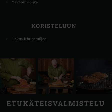
2 rkl oliiviöljyä
KORISTELUUN
1 oksa lehtipersiljaa
ETUKÄTEISVALMISTELU