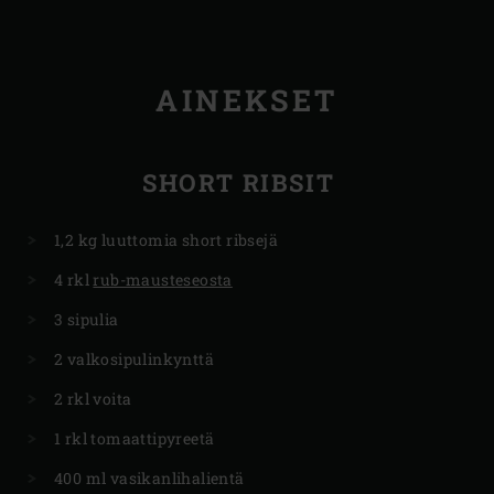
AINEKSET
SHORT RIBSIT
1,2 kg luuttomia short ribsejä
4 rkl
rub-mausteseosta
3 sipulia
2 valkosipulinkynttä
2 rkl voita
1 rkl tomaattipyreetä
400 ml vasikanlihalientä