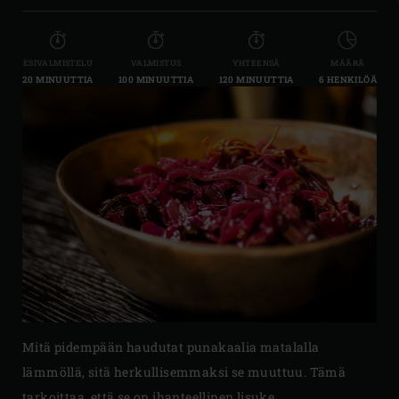
ESIVALMISTELU
VALMISTUS
YHTEENSÄ
MÄÄRÄ
20 MINUUTTIA
100 MINUUTTIA
120 MINUUTTIA
6 HENKILÖÄ
Mitä pidempään haudutat punakaalia matalalla
lämmöllä, sitä herkullisemmaksi se muuttuu. Tämä
tarkoittaa, että se on ihanteellinen lisuke