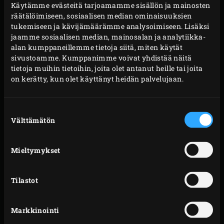
Käytämme evästeitä tarjoamamme sisällön ja mainosten
räätälöimiseen, sosiaalisen median ominaisuuksien
Aseta vihreä
Dutch Oven-pata
ritilälle ja kaada
tukemiseen ja kävijämäärämme analysoimiseen. Lisäksi
jaamme sosiaalisen median, mainosalan ja analytiikka-
siihen punaviini ja crème de cassis. Lisää
alan kumppaneillemme tietoja siitä, miten käytät
maustenyytti, kanelitangot, lakritsi ja
sivustoamme. Kumppanimme voivat yhdistää näitä
laakerinlehdet, kiehauta seos.
tietoja muihin tietoihin, joita olet antanut heille tai joita
on kerätty, kun olet käyttänyt heidän palvelujaan.
Lisää punakaali, sipuli ja omena pataan, anna
kiehua hiljalleen noin 1½ tuntia, kunnes punakaali
on pehmeää.
Suostumuksen
Välttämätön
valinta
Sekoita perunatärkkelyksen joukkoon tilkka vettä
ja sekoita seos kaalin joukkoon, jotta
koostumuksesta tulisi hieman paksumpi.
Mieltymykset
VIHJE
Tilastot
Jos haluat tarjota punakaalin
peurankareen kanssa
,
hauduta kaali ensin. Kun peurankare on lähes kypsää,
Markkinointi
voit kuumentaa Big Green Eggissä haudutetun