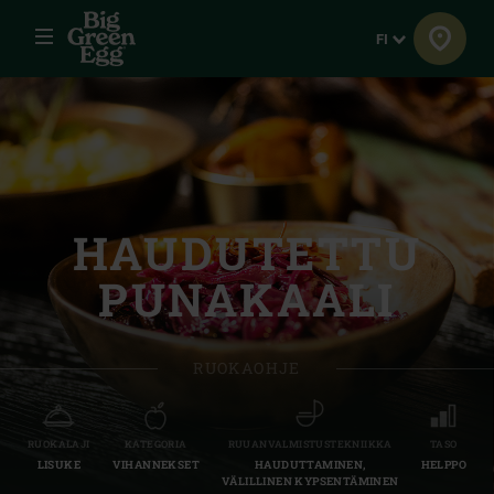
Menu
Kieli
FI
HAUDUTETTU
PUNAKAALI
RUOKAOHJE
RUOKALAJI
KATEGORIA
RUUANVALMISTUSTEKNIIKKA
TASO
LISUKE
VIHANNEKSET
HAUDUTTAMINEN,
HELPPO
VÄLILLINEN KYPSENTÄMINEN