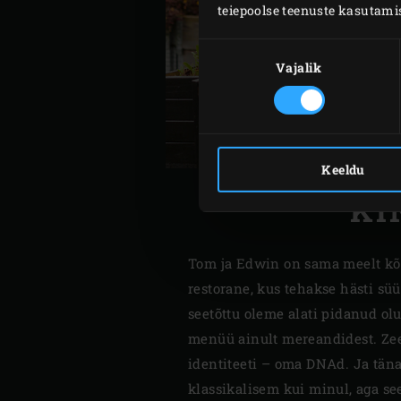
teiepoolse teenuste kasutami
Nõusoleku
valik
Vajalik
Keeldu
KI
Tom ja Edwin on sama meelt kõi
restorane, kus tehakse hästi süü
seetõttu oleme alati pidanud ol
menüü ainult mereandidest. Zeel
identiteeti – oma DNAd. Ja täna
klassikalisem kui minul, aga see