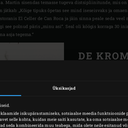
ida. Martin sisendas temasse tugeva distsipliinitunde, mis on
om jätkab: „Kõige tipuks õpetas see mind iseseisvaks ja oma
storanis El Celler de Can Roca ja jäin sinna peale seda veel
i see polnud päris „minu asi“. Seal oli köögis korraga 30 ini
ama asja tegema.“
DE KRO
WATERGA
„2016. aasta lõpus tulin
Üksikasjad
„Mu isa eeldas, et tahan
himu jätkata õppimist isa
seid.
minu juurde kööki ja te
eklaamide isikupärastamiseks, sotsiaalse meedia funktsioonide 
ma De Kromme Watergan
et selle kohta, kuidas meie saiti kasutate, ka oma sotsiaalse me
hea meel, et Tom on ol
ivad seda kombineerida muu teabega, mida olete neile esitanud 