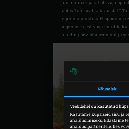
Tom oli noor ja tal oli vaja õpp
töötas Tom seal kaks aastat.“ T
tegin ma praktika Hispaanias re
kogemuse eest väga tänulik, kuig
ja pidid päev läbi seda üht ja s
Nõusolek
Veebilehel on kasutatud küpsi
Kasutame küpsiseid sisu ja r
analüüsimiseks. Edastame teav
analüüsipartneritele, kes võ