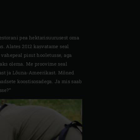
restorani pea hektarisuurusest oma
as. Alates 2012 kasvatame seal
i vahepeal pisut hooletusse, aga
peaks olema. Me proovime seal
ikast ja Lõuna-Ameerikast. Mõned
aadsete koostisosadega. Ja mis saab
sse?“