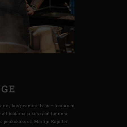
IGE
ranis, kus peamine baas – toorained
ge all töötama ja kus saad tundma
s peakokaks oli Martijn Kajuiter.