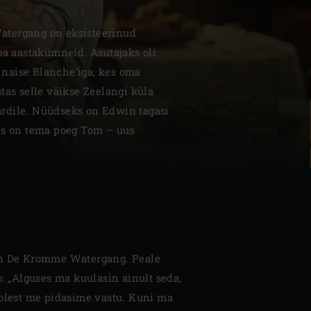
tergang on eksisteerinud
ba aastakümneid. Asutajaks oli
naise Blanche’iga, kes oma
tas selle väikse Zeelangi küla
| Schweiz (Français)
rdile. Nüüdseks on Edwin tagasi
es on tema poeg Tom – uus
z
oran De Kromme Watergang. Peale
b: „Alguses ma kuulasin ainult seda,
poolest me pidasime vastu. Kuni ma