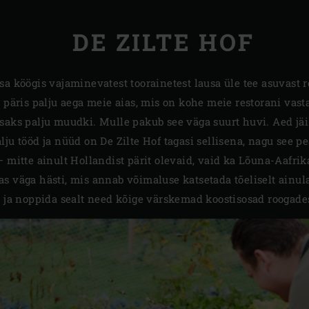
DE ZILTE HOF
sa köögis vajaminevatest toorainetest lausa üle tee asuvast 
 päris palju aega meie aias, mis on kohe meie restorani vast
, lisaks palju muudki. Mulle pakub see väga suurt huvi. Aed jä
lju tööd ja nüüd on De Zilte Hof tagasi sellisena, nagu see 
– mitte ainult Hollandist pärit olevaid, vaid ka Lõuna-Aafr
s väga hästi, mis annab võimaluse katsetada tõeliselt ainul
a ja noppida sealt need kõige värskemad koostisosad roogade