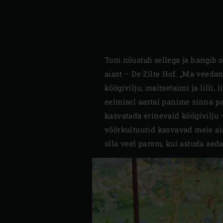
Tom nõustub sellega ja hangib o
aiast – De Zilte Hof. „Ma veedan
köögivilju, maitsetaimi ja lilli
eelmisel aastal panime sinna pa
kasvatada erinevaid köögivilju 
võõrkultuurid kasvavad meie aia
olla veel parem, kui astuda aed