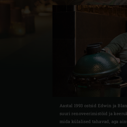
Denmark | Danmark
Estonia | Eesti
Finland | Suomi
France | France
Germany | Deutschland
Greece | Ελλάδα
Hungary | Magyarország
Aastal 1993 ostsid Edwin ja Bla
suuri renoveerimistöid ja keeruk
mida külalised tahavad, aga ain