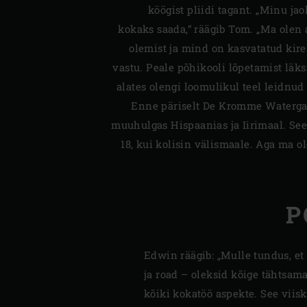
köögist pliidi tagant. „Minu ja
kokaks saada,“ räägib Tom. „Ma olen 
olemist ja mind on kasvatatud kire
vastu. Peale põhikooli lõpetamist läksi
alates olengi loomulikul teel leidnu
Enne päriselt De Kromme Watergan
muuhulgas Hispaanias ja Iirimaal. See 
18, kui kolisin välismaale. Aga ma ol
P
Edwin räägib: „Mulle tundus, et
ja road – oleksid kõige tähtsama
kõiki kokatöö aspekte. See viisk