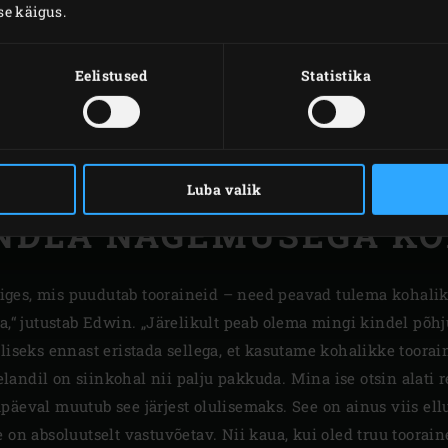
Mul oli hirm, et pean m
se käigus.
ei vasta De Kromme Wat
tänatud, see pole kaugel
Eelistused
Statistika
veendunud, et on või
juhtima. Nüüd on minul
selle laeva kapten.“
Luba valik
NDLA NÄGEMUSEGA K
ges, mis puudutab tooraineid – need peavad tulema kohaliku
a,“ jutustab Edwin. „Järelikult peab olema mingi kindel põhju
uliseks ennast eristada sellega, et kasutame kohalikke toora
andil on siinkohal nii palju pakkuda. Mina ise otsin alati r
päeval muutub see järjest olulisemaks. See on ainus viis ell
 on absoluutselt vastuvõetav. Nii kaua, kui oled truu toorain