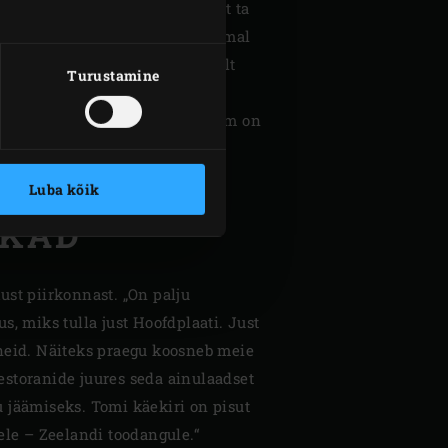
ingi hetk oma pojale ütlema, et ta
ergangi standarditele. Aga jumal
tki mitte nii! Ma olen täielikult
Turustamine
meline De Kromme Watergangi
 aeg tahaplaanile astuda – Tom on
Luba kõik
OKAD
st piirkonnast. „On palju
s, miks tulla just Hoofdplaati. Just
ineid. Näiteks praegu koosneb meie
estoranide juures seda ainulaadset
u jäämiseks. Tomi käekiri on pisut
ele – Zeelandi toodangule.“