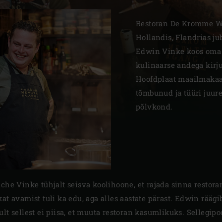
Slovenia | Slovenija
Restoran De Kromme Wa
Spain | España
Hollandis, Flandrias ju
Edwin Vinke koos oma 
Sweden | Sverige
kulinaarse andega kirju
Switzerland (French) 
Hoofdplaat maailmakaa
tõmbunud ja tüüri juur
Switzerland | Schwei
põlvkond.
Turkey | Türkiye
nche Vinke tühjalt seisva koolihoone, et rajada sinna rest
at avamist tuli ka edu, aga alles aastate pärast. Edwin räägi
ult sellest ei piisa, et muuta restoran kasumlikuks. Sellegi