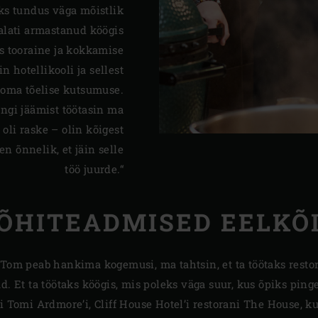
oks tundus väga mõistlik
alati armastanud köögis
s tooraine ja kokkamise
n hotellikooli ja sellest
d oma tõelise kutsumuse.
gi jäämist töötasin ma
oli raske – olin kõigest
en õnnelik, et jäin selle
töö juurde.“
ÕHITEADMISED EELKÕ
 Tom peab hankima kogemusi, ma tahtsin, et ta töötaks resto
d. Et ta töötaks köögis, mis poleks väga suur, kus õpiks pin
i Tomi Ardmore’i, Cliff House Hotel’i restorani The House, ku