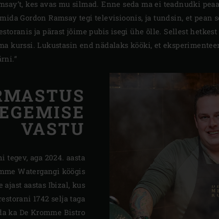
msay’t, kes avas mu silmad. Enne seda ma ei teadnudki peaa
 mida Gordon Ramsay tegi televisioonis, ja tundsin, et pean
toranis ja pärast jõime pubis isegi ühe õlle. Sellest hetkest
ma kurssi. Lukustasin end nädalaks kööki, et eksperimentee
rni.“
RMASTUS
TEGEMISE
VASTU
 tegev, aga 2024. aasta
omme Watergangi köögis
jast aastas Ibizal, kus
estorani 1742 selja taga
eida ka De Kromme Bistro