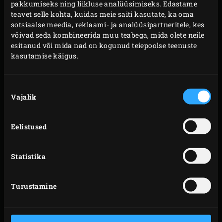
pakkumiseks ning liikluse analüüsimiseks. Edastame
teavet selle kohta, kuidas meie saiti kasutate, ka oma
sotsiaalse meedia, reklaami- ja analüüsipartneritele, kes
võivad seda kombineerida muu teabega, mida olete neile
esitanud või mida nad on kogunud teiepoolse teenuste
kasutamise käigus.
Nõusoleku
Vajalik
valik
Eelistused
Statistika
Turustamine