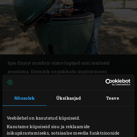
Igas Enjoy! numbris viime lugejad uusi maitseid
avastama. Eesmärk on pakkuda inspiratsiooni
maitsvate retseptide ja taustalugudega ning tutvustada
arvukaid võimalusi, kuidas Big Green Eggiga toitu
valmistada.
Nõusolek
Üksikasjad
Teave
Veebilehel on kasutatud küpsiseid.
Kasutame küpsiseid sisu ja reklaamide
isikupärastamiseks, sotsiaalse meedia funktsioonide