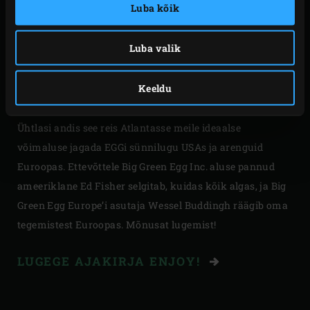
Seekord läheme koos Thomase ja Jennyga Atlantasse,
Luba kõik
Big Green Eggi kodulinna. See ehe ja entusiastlik
abielupaar Rootsist on EGGe (mida neil on praeguseks 13
Luba valik
tükki!) kasutanud juba pikka aega. Reisi võtsid nad ette
selleks, et uurida Big Green Eggi päritolu ning tutvuda
Keeldu
kohaliku tooraine ja toidukultuuriga.
Ühtlasi andis see reis Atlantasse meile ideaalse
võimaluse jagada EGGi sünnilugu USAs ja arenguid
Euroopas. Ettevõttele Big Green Egg Inc. aluse pannud
ameeriklane Ed Fisher selgitab, kuidas kõik algas, ja Big
Green Egg Europe’i asutaja Wessel Buddingh räägib oma
tegemistest Euroopas. Mõnusat lugemist!
LUGEGE AJAKIRJA ENJOY!