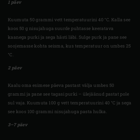
1 päev
Kuumuta 50 grammi vett temperatuurini 40 °C. Kalla see
koos 50 g nisujahuga suurde puhtasse keeratava
kaanega purki ja sega hästi läbi. Sulge purk ja pane see
soojemasse kohta seisma, kus temperatuur on umbes 25
°C.
2 päev
Kaalu oma esimese päeva pastast välja umbes 50
grammi ja pane see tagasi purki – ülejäänud pastat pole
sul vaja. Kuumuta 100 g vett temperatuurini 40 °C ja sega
see koos 100 grammi nisujahuga pasta hulka.
3–7 päev