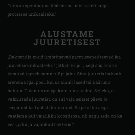
Toimub spontaanne käärimine, mis teebki kogu
protsesse unikaalseks.“
ALUSTAME
JUURETISEST
„Bakterid ja meid ümbritsevad pärmiseened teevad iga
juuretise unikaalseks,“ jätkab Hiljo. „Isegi siis, kui sa
kasutad täpselt sama tüüpi jahu. Sinu juuretis hakkab
arenema igal pool, kui sa ainult lased tal käärima
hakata. Tulemus on iga kord ainulaadne. Selleks, et
valmistada juuretist, on sul vaja seitset päeva ja
seepärast ka tublisti kannatust. Sa pead ka aega
vaatlema kui vajalikku koostisosa, nii nagu seda on ka
vesi, jahu ja vajalikud bakterid.“