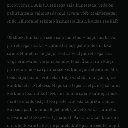
proovi oma EGGis juuretisega saia küpsetada. Seda on
palju lihtsam valmistada, kui arvata võib. Meisterpagar
Hiljo Hillebrand selgitab üksikasjalikult, kuidas see käib.
Ükskõik, kuidas sa seda saia nimetad – hapusaiaks või
juuretisega saiaks – valmistamise põhimõte on ikka
sama. Nimetusi on palju, sest sa võid juuretisega saia
väga erinevates variatsioonides teha. Üks asi on kõigi
juures ühine – sai pannakse kerkima juuretise abil. Mis
teeb hapusaia nii eriliseks? Hiljo vastab ilma igasuguse
kõhkluseta: „Protsess. Hapusaia tegemisel paned sa taina
kerkima loomulikul teel, mis annab saiale suurepärased
maitseomadused ja teeb peale krõbeda kooriku, samas
kui sisu jääb mõnusalt pehmeks ja vetruvaks. Juuretis
ise valmistatakse veest ja jahust. Pasta hakkab käärima
õhus leiduvate bakterite ja metsikute pärmiseente mõjul.