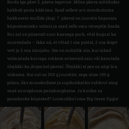
Korda iga päev 2. päeva tegevust. Mõne päeva möödudes
hakkab pasta käärima. Saad sellest aru moodustuma
hakkavate mullide järgi. 7. päeval on juuretis hapusaia
küpsetamiseks valmis ja saad selle oma retseptile lisada.
Kui sul on piisavalt suur kaanega purk, võid kogust ka
suurendada – ikka nii, et võtad 1 osa pastat, 2 osa leiget
vett ja 2 osa nisujahu. See on mõistlik siis, kui tahad
valmistada korraga rohkem erinevaid saiu või kasutada
ülejääki ka järgmisel päeval. Ülejääki ei pea sa niigi ära
viskama. Kui sul on 200 g juuretist, sega sisse 100 g
piima, üks munakollane ja supilusikatäis suhkrut ning
saad suurepärase pannkoogitaina. Ja kuidas sa
pannkooke küpsetad? Loomulikul oma Big Green Eggis!