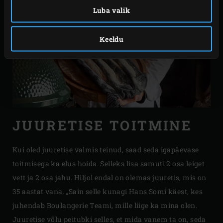
Luba valik
Keeldu
JUURETISE TOITMINE
Kui oled juuretise valmis teinud, saad seda igapäevase
toitmisega ka elus hoida. Selleks lisa samuti 2 osa leiget
vett ja 2 osa jahu. Hiljol endal on olemas juuretis, mis on
35 aastat vana. „Sain selle kunagi Hans Somi käest, kes
juhendab Boulangerie Teami, mille liige ka mina olen.
Juuretise võlu peitubki selles, et mida vanem ta on, seda