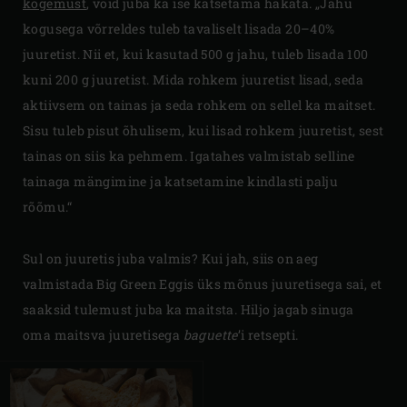
kogemust
, võid juba ka ise katsetama hakata. „Jahu
kogusega võrreldes tuleb tavaliselt lisada 20–40%
juuretist. Nii et, kui kasutad 500 g jahu, tuleb lisada 100
kuni 200 g juuretist. Mida rohkem juuretist lisad, seda
aktiivsem on tainas ja seda rohkem on sellel ka maitset.
Sisu tuleb pisut õhulisem, kui lisad rohkem juuretist, sest
tainas on siis ka pehmem. Igatahes valmistab selline
tainaga mängimine ja katsetamine kindlasti palju
rõõmu.“
Sul on juuretis juba valmis? Kui jah, siis on aeg
valmistada Big Green Eggis üks mõnus juuretisega sai, et
saaksid tulemust juba ka maitsta. Hiljo jagab sinuga
oma maitsva juuretisega
baguette
’i retsepti.