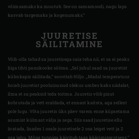
võimsamaks ka muutub. See on samamoodi, nagu laps
kasvab targemaks ja kogenumaks.“
JUURETISE
SÄILITAMINE
Võib-olla tahad sa juuretisega saia teha nii, et sa ei peaks
liiga tihti pannkooke sööma. „Sel juhul saad sa juuretist
külmkapis säilitada,“ soovitab Hiljo. „Madal temperatuur
hoiab juuretist pooluinunud olekus umbes kaks nädalat,
ilma et sa peaksid teda toitma. Juuretis võib pisut
kobrutada ja vett eraldada, et ennast kaitsta, aga sellest
pole lugu. Võta juuretis üks päev varem enne küpsetama
asumist külmast välja ja sega. Siis saad juuretise ellu
äratada, lisades 1 osale juuretisele 2 osa leiget vett ja 2
osa jahu. Mõne tunniga käivitub taas käärimisprotsess.“