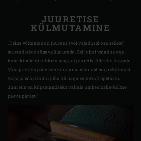
JUURETISE
KÜLMUTAMINE
„Teine võimalus on juuretis (või vajadusel osa sellest)
suletud nõus sügavkülmutada. Sel juhul vajad sa aga
kohe kindlasti rohkem aega, et juuretis jälle ellu äratada.
Võta juuretis päev enne äratama asumist sügavkülmast
välja ja edasi toimi juba nii nagu eelnevalt õpetasin.
Juuretis on küpsetamiseks valmis umbes kahe-kolme
päeva pärast.“