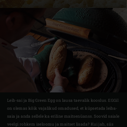
Leib-sai ja Big Green Egg on lausa taevalik kooslus. EGGil
on olemas kõik vajalikud omadused, et küpsetada leiba-
saia ja anda sellele ka eriline maitsenüanss. Soovid saiale
veelgi rohkem iseloomu ja maitset lisada? Kui jah, siis