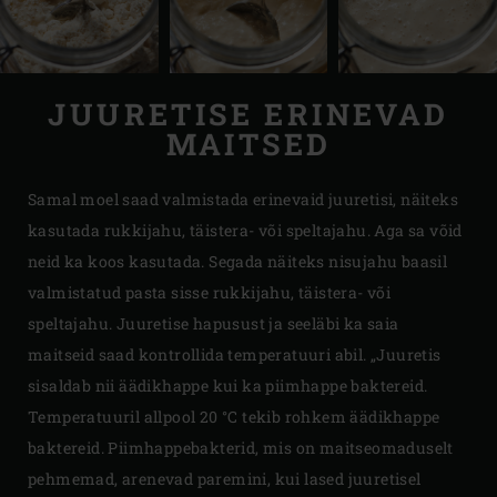
JUURETISE ERINEVAD
MAITSED
Samal moel saad valmistada erinevaid juuretisi, näiteks
kasutada rukkijahu, täistera- või speltajahu. Aga sa võid
neid ka koos kasutada. Segada näiteks nisujahu baasil
valmistatud pasta sisse rukkijahu, täistera- või
speltajahu. Juuretise hapusust ja seeläbi ka saia
maitseid saad kontrollida temperatuuri abil. „Juuretis
sisaldab nii äädikhappe kui ka piimhappe baktereid.
Temperatuuril allpool 20 °C tekib rohkem äädikhappe
baktereid. Piimhappebakterid, mis on maitseomaduselt
pehmemad, arenevad paremini, kui lased juuretisel