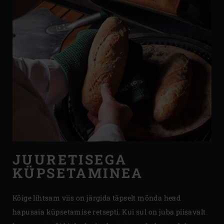
JUURETISEGA
KÜPSETAMINEA
Kõige lihtsam viis on järgida täpselt mõnda head
hapusaia küpsetamise retsepti. Kui sul on juba piisavalt