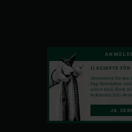
ANMELD
11 REZEPTE FÜR 
Abonnieren Sie den 
Egg-Newsletter, und 
sofort ein E-Book mi
leckersten EGG-Reze
JA, GER