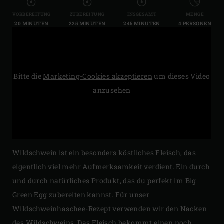
VORBEREITUNG
ZUBEREITUNG
INSGESAMT
MENGE
20 MINUTEN
225 MINUTEN
245 MINUTEN
4 PERSONEN
Bitte die
Marketing-Cookies akzeptieren
um dieses Video
anzusehen
Wildschwein ist ein besonders köstliches Fleisch, das
eigentlich viel mehr Aufmerksamkeit verdient. Ein durch
und durch natürliches Produkt, das du perfekt im Big
Green Egg zubereiten kannst. Für unser
Wildschweinhaschee-Rezept verwenden wir den Nacken
des Wildschweins. Das Fleisch bekommt einen noch