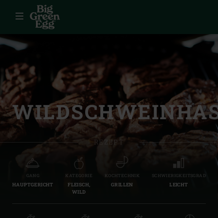
Menü
WILDSCHWEINHA
REZEPT
GANG
KATEGORIE
KOCHTECHNIK
SCHWIERIGKEITSGRAD
HAUPTGERICHT
FLEISCH,
GRILLEN
LEICHT
WILD