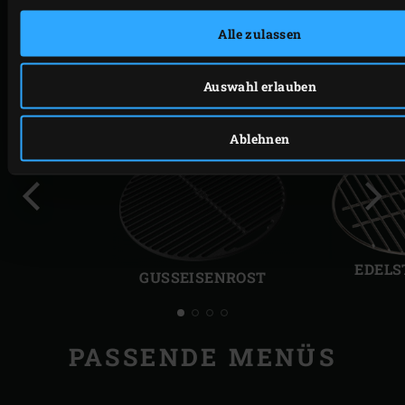
Alle zulassen
PASSENDES ZUBEHÖR
Auswahl erlauben
Ablehnen
Vorherige
Näch
Folie
Folie
EDELS
GUSSEISENROST
PASSENDE MENÜS