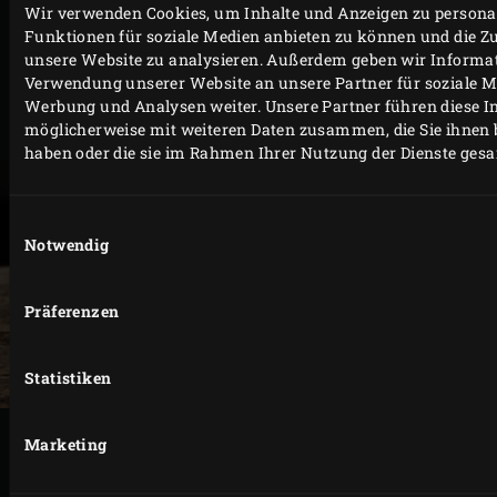
schmoren, bis das Fleisch schön zart ist.
Wir verwenden Cookies, um Inhalte und Anzeigen zu personal
Nimm die Pfanne mit dem Haschee aus dem Big
Funktionen für soziale Medien anbieten zu können und die Zu
unsere Website zu analysieren. Außerdem geben wir Informat
Green Egg und servier das Gericht mit gekochten,
Verwendung unserer Website an unsere Partner für soziale M
mehligen Kartoffeln, zerlassener Butter und
Werbung und Analysen weiter. Unsere Partner führen diese 
gehackter Petersilie.
möglicherweise mit weiteren Daten zusammen, die Sie ihnen b
haben oder die sie im Rahmen Ihrer Nutzung der Dienste ges
Einwilligungsauswahl
Notwendig
Präferenzen
Statistiken
Marketing
DRUCKEN