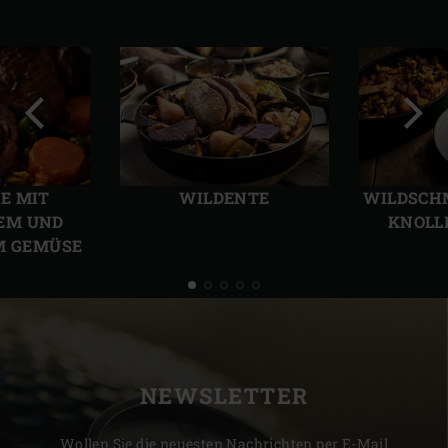
Vorherige
Näch
Folie
Folie
E MIT
WILDENTE
WILDSCH
EM UND
KNOLL
M GEMÜSE
NEWSLETTER
Wollen Sie die neuesten Nachrichten per E-Mail