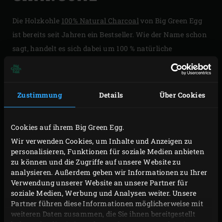
Die Holzkohle
100% Natural Charcoal
von Big Green Egg
ist bereits seit Jahren ein Bestseller. Wie der Name schon
sagt, handelt es sich dabei um 100 % natürliche
Holzkohle, die aus den Harthölzern Buche und
Hainbuche besteht. Dies ist eine Kombination, bei der die
zuvor genannten Eigenschaften miteinander vereint
Zustimmung
Details
Über Cookies
werden. Die Holzkohle 100% Natural Charcoal verleiht
Gerichten ein eher neutrales, aber dezentes Raucharoma.
Cookies auf ihrem Big Green Egg.
Wir verwenden Cookies, um Inhalte und Anzeigen zu
WEITERE INFORMATIONEN
personalisieren, Funktionen für soziale Medien anbieten
zu können und die Zugriffe auf unsere Website zu
analysieren. Außerdem geben wir Informationen zu Ihrer
Verwendung unserer Website an unsere Partner für
soziale Medien, Werbung und Analysen weiter. Unsere
Partner führen diese Informationen möglicherweise mit
weiteren Daten zusammen, die Sie ihnen bereitgestellt