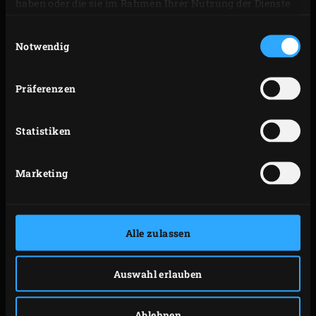
haben oder die sie im Rahmen Ihrer Nutzung der Dienste
gesammelt haben.
Einwilligungsauswahl
Notwendig
Präferenzen
Statistiken
Marketing
PURE CHARCOAL
Alle zulassen
Pure Charcoal
ist eine einzigartige Holzkohle, die aus
einer Mischung aus Eichen-, Buchen- und
Auswahl erlauben
Hainbuchenholz besteht. Dank eines einzigartigen
Prozesses beim Verkohlen des Holzes zu Holzkohle ist
Ablehnen