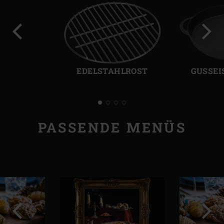
Vorherige
Näch
Folie
Folie
EDELSTAHLROST
GUSSEI
PASSENDE MENÜS