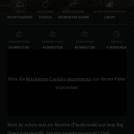
GANG
KATEGORIE
KOCHTECHNIK
SCHWIERIGKEITSGRAD
HAUPTGERICHT
FLEISCH
INDIREKTES GAREN
LEICHT
VORBEREITUNG
ZUBEREITUNG
INSGESAMT
MENGE
40 MINUTEN
40 MINUTEN
80 MINUTEN
6 PERSONEN
Bitte die
Marketing-Cookies akzeptieren
um dieses Video
anzusehen
Hast du schon mal ein Bavette (Flanksteak) auf dem Big
Green Egg gegrillt, das gut angekommen ist? Und