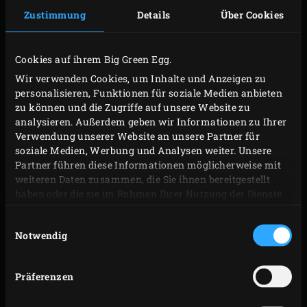
Zustimmung
Details
Über Cookies
einer schweren Stielpfanne) flach klopfen, damit
das Fleisch gleichmäßig dick wird. Das Pesto in
einer gleichmäßigen Schicht über das Bavette
Cookies auf ihrem Big Green Egg.
verteilen, dieses zu einer Roulade aufrollen und mit
Wir verwenden Cookies, um Inhalte und Anzeigen zu
Metzgergarn zubinden.
personalisieren, Funktionen für soziale Medien anbieten
zu können und die Zugriffe auf unsere Website zu
analysieren. Außerdem geben wir Informationen zu Ihrer
ZUBEREITUNG
Verwendung unserer Website an unsere Partner für
soziale Medien, Werbung und Analysen weiter. Unsere
Partner führen diese Informationen möglicherweise mit
Die Roulade auf die
halbrunde gelochte Grillplatte
weiteren Daten zusammen, die Sie ihnen bereitgestellt
legen. Dann die Roulade rundherum mit dem
haben oder die sie im Rahmen Ihrer Nutzung der Dienste
gesammelt haben.
Kräuteröl bestreichen und die Grillplatte auf den
Einwilligungsauswahl
Rost legen. Den Messfühler des
Funkthermometers
Notwendig
mit zwei Fühlern
bis in den Kern der Roulade
stecken und den Deckel des EGGs schließen. Die
Präferenzen
Kerntemperatur auf 52 °C einstellen und die
Roulade garen lassen, bis diese Kerntemperatur