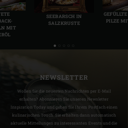
Vorherige
Näch
Folie
Folie
TETE
GEFÜLLTE
SEEBARSCH IN
BACK-
PILZE M
SALZKRUSTE
LN MIT
ERÖL
NEWSLETTER
Wollen Sie die neuesten Nachrichten per E-Mail
erhalten? Abonnieren Sie unseren Newsletter
Inspiration Today und geben Sie Ihrem Postfach einen
kulinarischen Touch. Sie erhalten dann automatisch
aktuelle Mitteilungen zu interessanten Events und die