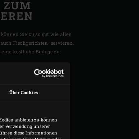
E ZUM
IEREN
können Sie zu so gut wie allen
 auch Fischgerichten servieren.
eine köstliche Beilage zu:
Über Cookies
 Medien anbieten zu können
hrer Verwendung unserer
führen diese Informationen