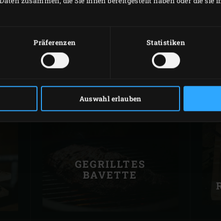
Daten zusammen, die Sie ihnen bereitgestellt haben oder die sie
Präferenzen
Statistiken
TOURNEDOS MIT
E
SPECK
S
Auswahl erlauben
GEGRILLTES
BAVETTE