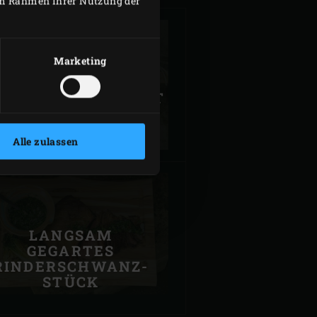
 im Rahmen Ihrer Nutzung der
Marketing
GEGRILLTES
CHWEINEKOTELETT
Alle zulassen
LANGSAM
GEGARTES
RINDERSCHWANZ-
STÜCK