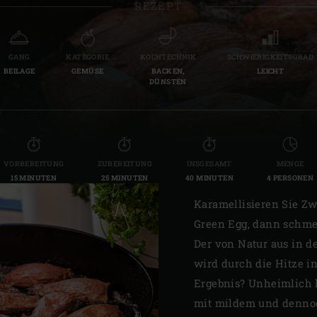
REZEPT
Slovenia | Slovenija
Spain | España
GANG
KATEGORIE
KOCHTECHNIK
SCHWIERIGKEITSGRAD
BEILAGE
GEMÜSE
BACKEN,
LEICHT
Sweden | Sverige
DÜNSTEN
Switzerland (French) 
Switzerland | Schwei
VORBEREITUNG
ZUBEREITUNG
INSGESAMT
MENGE
Turkey | Türkiye
15 MINUTEN
25 MINUTEN
40 MINUTEN
4 PERSONEN
Karamellisieren Sie Zw
Green Egg, dann schme
Der von Natur aus in d
wird durch die Hitze 
Ergebnis? Unheimlich l
mit mildem und denno