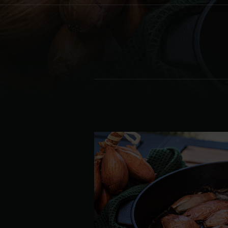
Denmark | Danmark
Estonia | Eesti
Finland | Suomi
France | France
Germany | Deutschland
Greece | Ελλάδα
Hungary | Magyarország