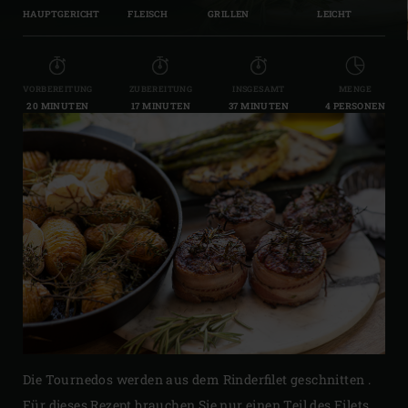
HAUPTGERICHT
FLEISCH
GRILLEN
LEICHT
VORBEREITUNG
ZUBEREITUNG
INSGESAMT
MENGE
20 MINUTEN
17 MINUTEN
37 MINUTEN
4 PERSONEN
Die Tournedos werden aus dem Rinderfilet geschnitten .
Für dieses Rezept brauchen Sie nur einen Teil des Filets,