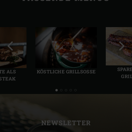
Vorherige
Näch
Folie
Folie
SPAR
TE ALS
KÖSTLICHE GRILLSOSSE
GRI
STEAK
NEWSLETTER