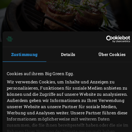
ZUBEREITUNG
Zustimmung
Details
Über Cookies
Die Tournedos mit den Kräutern nach oben auf den
Cookies auf ihrem Big Green Egg.
Rost legen und ca. 3 Minuten grillen. Die Tournedos
Wir verwenden Cookies, um Inhalte und Anzeigen zu
nun um 90 Grad drehen und für ein schönes
personalisieren, Funktionen für soziale Medien anbieten zu
Grillmuster weitere 3 Minuten grillen. Nach jedem
können und die Zugriffe auf unsere Website zu analysieren.
Außerdem geben wir Informationen zu Ihrer Verwendung
Schritt den Deckel des EGGs schließen.
unserer Website an unsere Partner für soziale Medien,
Die Tournedos wenden und wieder 2 x ca. 3
Werbung und Analysen weiter. Unsere Partner führen diese
Minuten grillen, bis diese eine Kerntemperatur
Informationen möglicherweise mit weiteren Daten
zusammen, die Sie ihnen bereitgestellt haben oder die sie im
zwischen 48 und 52 °C erreicht haben (medium
Rahmen Ihrer Nutzung der Dienste gesammelt haben.