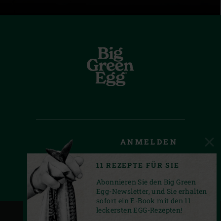
ANMELDEN
FACEBOOK
YOUTUBE
INSTAGRAM
PRIVACY STATEMENT
11 REZEPTE FÜR SIE
© 2026 Big Green Egg.
Abonnieren Sie den Big Green
Egg-Newsletter, und Sie erhalten
sofort ein E-Book mit den 11
leckersten EGG-Rezepten!